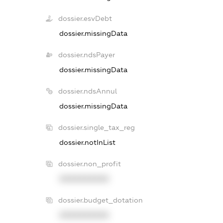
dossier.esvDebt
dossier.missingData
dossier.ndsPayer
dossier.missingData
dossier.ndsAnnul
dossier.missingData
dossier.single_tax_reg
dossier.notInList
dossier.non_profit
XXXXXXXXXX
dossier.budget_dotation
XXXXXXXXXX