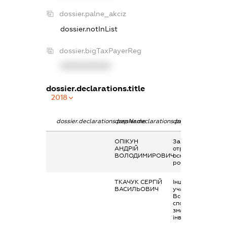
dossier.palne_akciz
dossier.notInList
dossier.bigTaxPayerReg
XXXXXXXXXX
dossier.declarations.title
2018
dossier.declarations.pepName
dossier.declarations.personName
dossier.declaratio
ОПІКУН
Заробітна плата
АНДРІЙ
отримана за
ВОЛОДИМИРОВИЧ
основним місцем
роботи
ТКАЧУК СЕРГІЙ
Інше, Виплати
ВАСИЛЬОВИЧ
учаснику
Всеукраїнських
спортивних
змагань серед
інвалідів