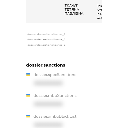
ТКАЧУК
Інше, Виплати
ТЕТЯНА
супроводжуючом
ПАВЛІВНА
на змагання
дитини-інваліда
dossier.declarations.license_1
dossier.declarations.license_2
dossier.declarations.license_3
dossier.sanctions
dossier.specSanctions
XXXXXXXXXX
dossier.rnboSanctions
XXXXXXXXXX
dossier.amkuBlackList
XXXXXXXXXX