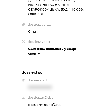
МІСТО ДНІПРО, ВУЛИЦЯ
СТАРОКОЗАЦЬКА, БУДИНОК 58,
ОФІС 101
dossier.capital:
0 грн.
dossier.kveds:
93.19
інша діяльність у сфері
спорту
dossier.tax
dossier.staff
XXXXXXXXXX
dossier.taxDebt
dossier.missingData