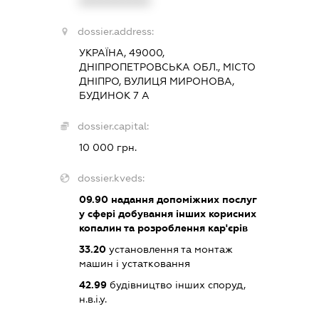
XXXXXXXXXX
dossier.address:
УКРАЇНА, 49000,
ДНІПРОПЕТРОВСЬКА ОБЛ., МІСТО
ДНІПРО, ВУЛИЦЯ МИРОНОВА,
БУДИНОК 7 А
dossier.capital:
10 000 грн.
dossier.kveds:
09.90
надання допоміжних послуг
у сфері добування інших корисних
копалин та розроблення кар'єрів
33.20
установлення та монтаж
машин і устатковання
42.99
будівництво інших споруд,
н.в.і.у.