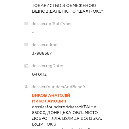
ТОВАРИСТВО З ОБМЕЖЕНОЮ
ВІДПОВІДАЛЬНІСТЮ "ШАХТ-ОКС"
dossier.opfSubType:
-
dossier.edrpo:
37986687
dossier.regDate:
04.01.12
dossier.foundersAndBenef:
БИКОВ АНАТОЛІЙ
МИКОЛАЙОВИЧ
dossier.founderAddress
УКРАЇНА,
85000, ДОНЕЦЬКА ОБЛ., МІСТО
ДОБРОПІЛЛЯ, ВУЛИЦЯ ВОЛЗЬКА,
БУДИНОК 3