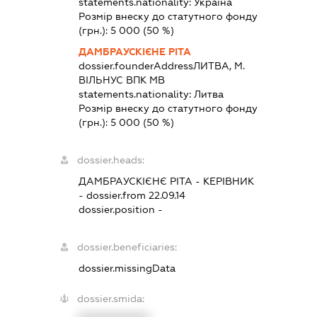
statements.nationality:
Україна
Розмір внеску до статутного фонду
(грн.):
5 000
(50 %)
ДАМБРАУСКІЄНЕ РІТА
dossier.founderAddress
ЛИТВА, М.
ВІЛЬНУС ВПК МВ
statements.nationality:
Литва
Розмір внеску до статутного фонду
(грн.):
5 000
(50 %)
dossier.heads:
ДАМБРАУСКІЄНЄ РІТА
-
КЕРІВНИК
- dossier.from 22.09.14
dossier.position -
dossier.beneficiaries:
dossier.missingData
dossier.smida: