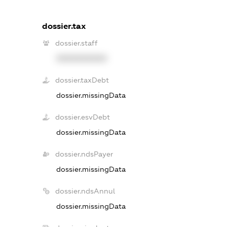
dossier.tax
dossier.staff
XXXXXXXXXX
dossier.taxDebt
dossier.missingData
dossier.esvDebt
dossier.missingData
dossier.ndsPayer
dossier.missingData
dossier.ndsAnnul
dossier.missingData