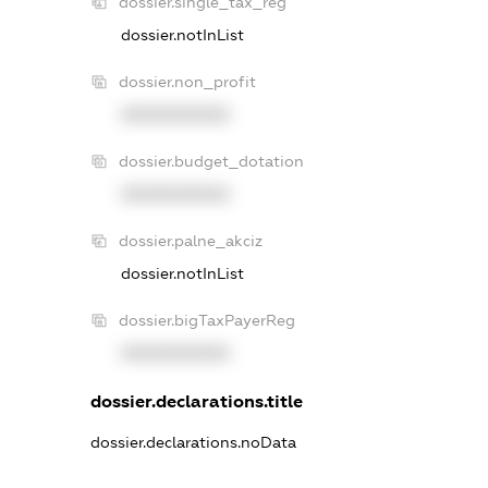
dossier.single_tax_reg
dossier.notInList
dossier.non_profit
XXXXXXXXXX
dossier.budget_dotation
XXXXXXXXXX
dossier.palne_akciz
dossier.notInList
dossier.bigTaxPayerReg
XXXXXXXXXX
dossier.declarations.title
dossier.declarations.noData