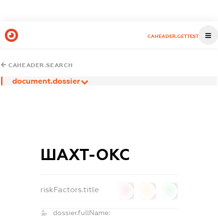
CAHEADER.GETTEST
CAHEADER.SEARCH
document.dossier
ШАХТ-ОКС
riskFactors.title
0
0
0
dossier.fullName: