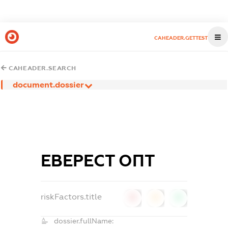
CAHEADER.GETTEST
CAHEADER.SEARCH
document.dossier
ЕВЕРЕСТ ОПТ
riskFactors.title
0
0
0
dossier.fullName: