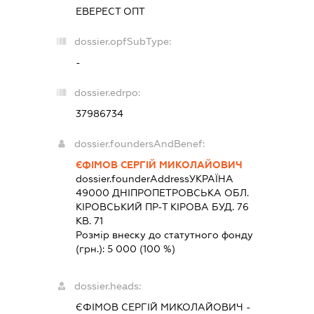
ЕВЕРЕСТ ОПТ
dossier.opfSubType:
-
dossier.edrpo:
37986734
dossier.foundersAndBenef:
ЄФІМОВ СЕРГІЙ МИКОЛАЙОВИЧ
dossier.founderAddress
УКРАЇНА
49000 ДНIПРОПЕТРОВСЬКА ОБЛ.
КІРОВСЬКИЙ ПР-Т КІРОВА БУД. 76
КВ. 71
Розмір внеску до статутного фонду
(грн.):
5 000
(100 %)
dossier.heads:
ЄФІМОВ СЕРГІЙ МИКОЛАЙОВИЧ
-