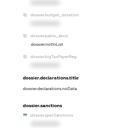
XXXXXXXXXX
dossier.budget_dotation
XXXXXXXXXX
dossier.palne_akciz
dossier.notInList
dossier.bigTaxPayerReg
XXXXXXXXXX
dossier.declarations.title
dossier.declarations.noData
dossier.sanctions
dossier.specSanctions
XXXXXXXXXX