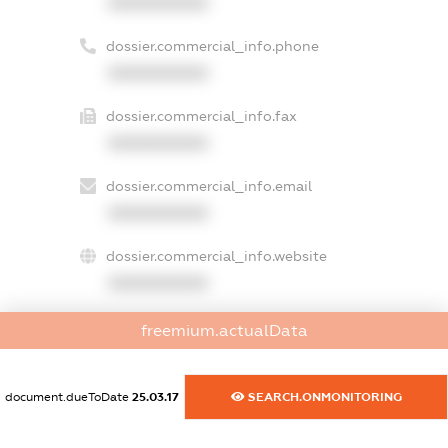
XXXXXXXXXX
dossier.commercial_info.phone
XXXXXXXXXX
dossier.commercial_info.fax
XXXXXXXXXX
dossier.commercial_info.email
XXXXXXXXXX
dossier.commercial_info.website
XXXXXXXXXX
dossier.commercial_info.activity
freemium.actualData
XXXXXXXXXX
document.dueToDate
25.03.17
SEARCH.ONMONITORING
freemium.exampleText_1