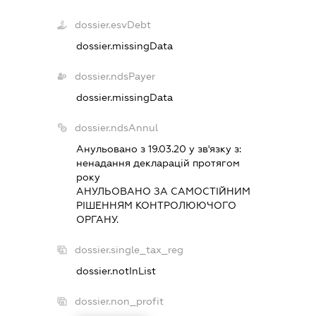
dossier.esvDebt
dossier.missingData
dossier.ndsPayer
dossier.missingData
dossier.ndsAnnul
Анульовано з 19.03.20 у зв'язку з:
ненадання декларацiй протягом
року
АНУЛЬОВАНО ЗА САМОСТIЙНИМ
РIШЕННЯМ КОНТРОЛЮЮЧОГО
ОРГАНУ.
dossier.single_tax_reg
dossier.notInList
dossier.non_profit