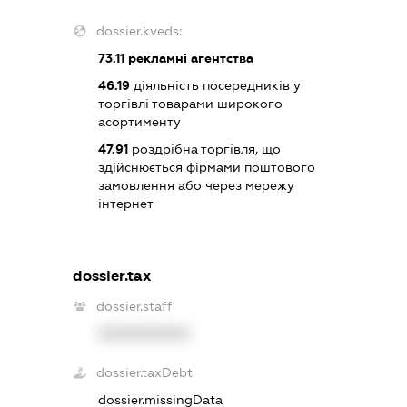
dossier.kveds:
73.11
рекламні агентства
46.19
діяльність посередників у
торгівлі товарами широкого
асортименту
47.91
роздрібна торгівля, що
здійснюється фірмами поштового
замовлення або через мережу
інтернет
dossier.tax
dossier.staff
XXXXXXXXXX
dossier.taxDebt
dossier.missingData