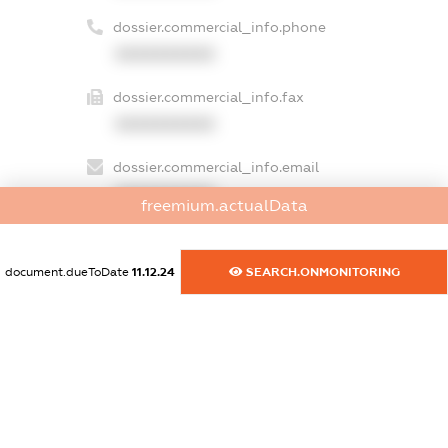
dossier.commercial_info.phone
XXXXXXXXXX
dossier.commercial_info.fax
XXXXXXXXXX
dossier.commercial_info.email
XXXXXXXXXX
freemium.actualData
dossier.commercial_info.website
XXXXXXXXXX
document.dueToDate
11.12.24
SEARCH.ONMONITORING
dossier.commercial_info.activity
XXXXXXXXXX
freemium.exampleText_1
freemium.exampleText_2