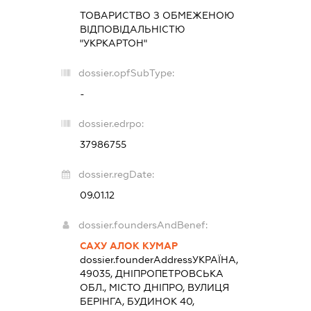
ТОВАРИСТВО З ОБМЕЖЕНОЮ
ВІДПОВІДАЛЬНІСТЮ
"УКРКАРТОН"
dossier.opfSubType:
-
dossier.edrpo:
37986755
dossier.regDate:
09.01.12
dossier.foundersAndBenef:
САХУ АЛОК КУМАР
dossier.founderAddress
УКРАЇНА,
49035, ДНІПРОПЕТРОВСЬКА
ОБЛ., МІСТО ДНІПРО, ВУЛИЦЯ
БЕРІНГА, БУДИНОК 40,