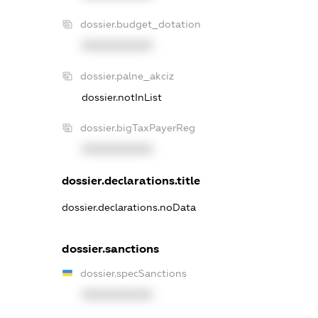
dossier.budget_dotation
XXXXXXXXXX
dossier.palne_akciz
dossier.notInList
dossier.bigTaxPayerReg
XXXXXXXXXX
dossier.declarations.title
dossier.declarations.noData
dossier.sanctions
dossier.specSanctions
XXXXXXXXXX