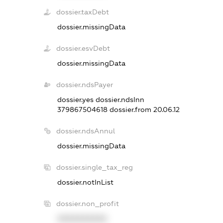
dossier.taxDebt
dossier.missingData
dossier.esvDebt
dossier.missingData
dossier.ndsPayer
dossier.yes
dossier.ndsInn
379867504618
dossier.from 20.06.12
dossier.ndsAnnul
dossier.missingData
dossier.single_tax_reg
dossier.notInList
dossier.non_profit
XXXXXXXXXX