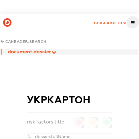
CAHEADER.GETTEST
CAHEADER.SEARCH
document.dossier
УКРКАРТОН
riskFactors.title
0
0
0
dossier.fullName: