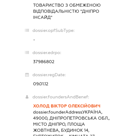
ТОВАРИСТВО З ОБМЕЖЕНОЮ
ВІДПОВІДАЛЬНІСТЮ "ДНІПРО
ІНСАЙД"
dossier.opfSubType:
-
dossier.edrpo:
37986802
dossier.regDate:
09.01.12
dossier.foundersAndBenef:
ХОЛОД ВІКТОР ОЛЕКСІЙОВИЧ
dossier.founderAddress
УКРАЇНА,
49000, ДНІПРОПЕТРОВСЬКА ОБЛ.,
МІСТО ДНІПРО, ПЛОЩА
ЖОВТНЕВА, БУДИНОК 14,