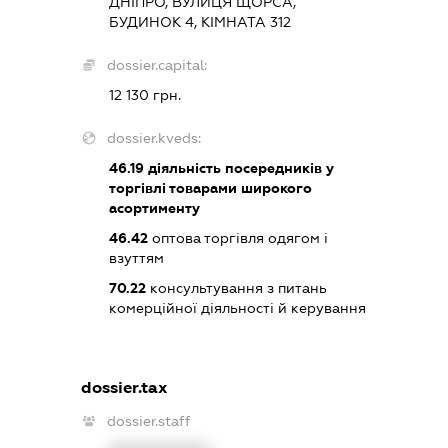
ДНІПРО, ВУЛИЦЯ ЩОРСА,
БУДИНОК 4, КІМНАТА 312
dossier.capital:
12 130 грн.
dossier.kveds:
46.19
діяльність посередників у
торгівлі товарами широкого
асортименту
46.42
оптова торгівля одягом і
взуттям
70.22
консультування з питань
комерційної діяльності й керування
dossier.tax
dossier.staff