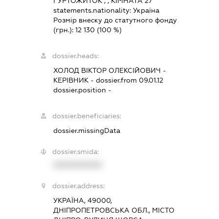
ГУРТОЖИТОК , , КІМНАТА 27
statements.nationality:
Україна
Розмір внеску до статутного фонду
(грн.):
12 130
(100 %)
dossier.heads:
ХОЛОД ВІКТОР ОЛЕКСІЙОВИЧ
-
КЕРІВНИК
- dossier.from 09.01.12
dossier.position -
dossier.beneficiaries:
dossier.missingData
dossier.smida:
XXXXXXXXXX
dossier.address:
УКРАЇНА, 49000,
ДНІПРОПЕТРОВСЬКА ОБЛ., МІСТО