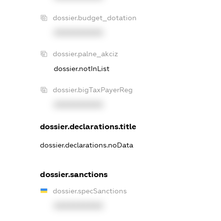
dossier.budget_dotation
XXXXXXXXXX
dossier.palne_akciz
dossier.notInList
dossier.bigTaxPayerReg
XXXXXXXXXX
dossier.declarations.title
dossier.declarations.noData
dossier.sanctions
dossier.specSanctions
XXXXXXXXXX