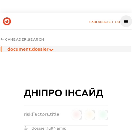
CAHEADER.GETTEST
CAHEADER.SEARCH
document.dossier
ДНІПРО ІНСАЙД
riskFactors.title
0
0
0
dossier.fullName: