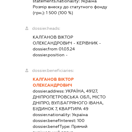
statements.nationality:
Україна
Розмір внеску до статутного фонду
(грн.):
1 500
(100 %)
dossier.heads:
КАЛГАНОВ ВІКТОР
ОЛЕКСАНДРОВИЧ
-
КЕРІВНИК
-
dossier.from 01.03.24
dossier.position -
dossier.beneficiaries:
КАЛГАНОВ ВІКТОР
ОЛЕКСАНДРОВИЧ
dossier.address:
УКРАЇНА, 49127,
ДНІПРОПЕТРОВСЬКА ОБЛ., МІСТО
ДНІПРО, ВУЛ.БАГРЯНОГО ІВАНА,
БУДИНОК 7, КВАРТИРА 49
dossier.nationality:
Україна
dossier.benefInterest:
100
dossier.benefType:
Прямий