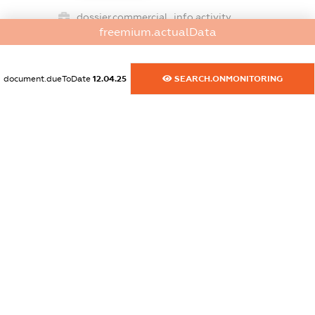
dossier.commercial_info.activity
freemium.actualData
XXXXXXXXXX
document.dueToDate
12.04.25
SEARCH.ONMONITORING
freemium.exampleText_1
freemium.exampleText_2
freemium.anonymousPerSearch2
FREEMIUM.DETAILS
FREEMIUM.REGISTER