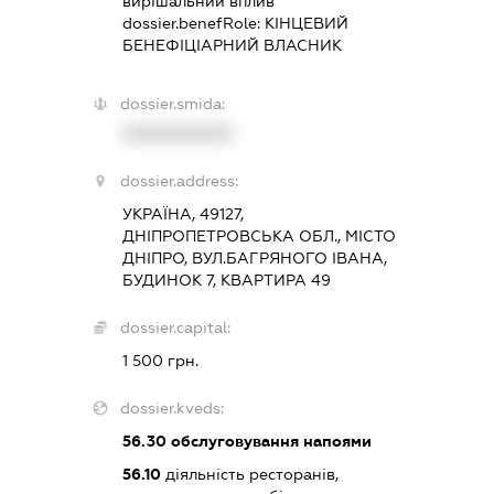
вирішальний вплив
dossier.benefRole:
КІНЦЕВИЙ
БЕНЕФІЦІАРНИЙ ВЛАСНИК
dossier.smida:
XXXXXXXXXX
dossier.address:
УКРАЇНА, 49127,
ДНІПРОПЕТРОВСЬКА ОБЛ., МІСТО
ДНІПРО, ВУЛ.БАГРЯНОГО ІВАНА,
БУДИНОК 7, КВАРТИРА 49
dossier.capital:
1 500 грн.
dossier.kveds:
56.30
обслуговування напоями
56.10
діяльність ресторанів,