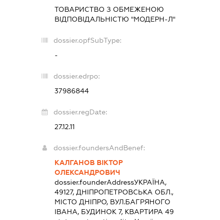
ТОВАРИСТВО З ОБМЕЖЕНОЮ
ВІДПОВІДАЛЬНІСТЮ "МОДЕРН-Л"
dossier.opfSubType:
-
dossier.edrpo:
37986844
dossier.regDate:
27.12.11
dossier.foundersAndBenef:
КАЛГАНОВ ВІКТОР
ОЛЕКСАНДРОВИЧ
dossier.founderAddress
УКРАЇНА,
49127, ДНІПРОПЕТРОВСЬКА ОБЛ.,
МІСТО ДНІПРО, ВУЛ.БАГРЯНОГО
ІВАНА, БУДИНОК 7, КВАРТИРА 49