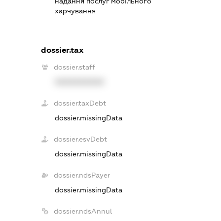
надання послуг мобільного
харчування
dossier.tax
dossier.staff
XXXXXXXXXX
dossier.taxDebt
dossier.missingData
dossier.esvDebt
dossier.missingData
dossier.ndsPayer
dossier.missingData
dossier.ndsAnnul