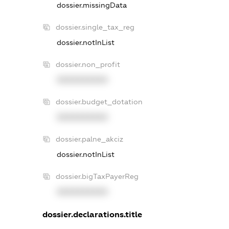
dossier.missingData
dossier.single_tax_reg
dossier.notInList
dossier.non_profit
XXXXXXXXXX
dossier.budget_dotation
XXXXXXXXXX
dossier.palne_akciz
dossier.notInList
dossier.bigTaxPayerReg
XXXXXXXXXX
dossier.declarations.title