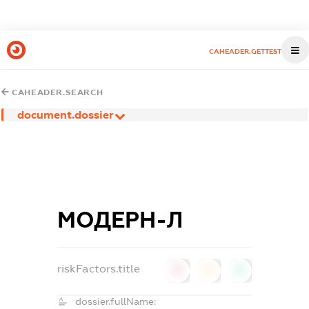
CAHEADER.GETTEST
CAHEADER.SEARCH
document.dossier
МОДЕРН-Л
riskFactors.title
0
0
0
dossier.fullName: