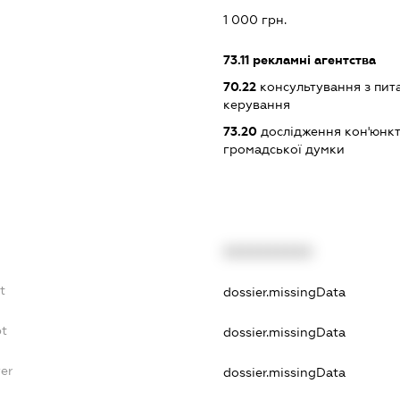
:
1 000 грн.
73.11
рекламні агентства
70.22
консультування з пита
керування
73.20
дослідження кон'юнкт
громадської думки
XXXXXXXXXX
t
dossier.missingData
bt
dossier.missingData
yer
dossier.missingData