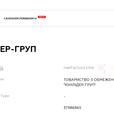
BETA
CAHEADER.PERSSEARCH
ЕР-ГРУП
riskFactors.title
0
0
me:
ТОВАРИСТВО З ОБМЕЖЕН
"ЮНІЛІДЕР-ГРУП"
bType:
-
37986865