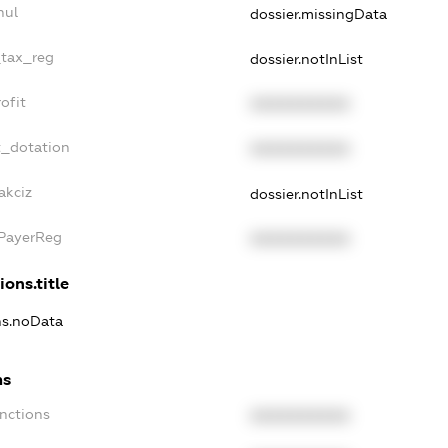
nul
dossier.missingData
_tax_reg
dossier.notInList
ofit
XXXXXXXXXX
t_dotation
XXXXXXXXXX
akciz
dossier.notInList
xPayerReg
XXXXXXXXXX
ions.title
ons.noData
ns
anctions
XXXXXXXXXX