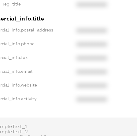
n_reg_title
XXXXXXXXXX
rcial_info.title
rcial_info.postal_address
XXXXXXXXXX
rcial_info.phone
XXXXXXXXXX
cial_info.fax
XXXXXXXXXX
cial_info.email
XXXXXXXXXX
rcial_info.website
XXXXXXXXXX
cial_info.activity
XXXXXXXXXX
ampleText_1
ampleText_2
onymousPerSearch2