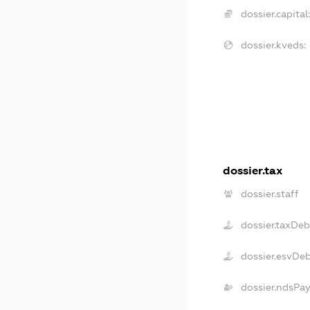
dossier.capital
dossier.kveds:
dossier.tax
dossier.staff
dossier.taxDeb
dossier.esvDe
dossier.ndsPa