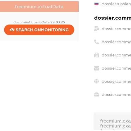
dossier.russia
freemium.actualData
dossier.comme
document.dueToDate
22.03.25
dossier.comme
SEARCH.ONMONITORING
dossier.comme
dossier.commer
dossier.commer
dossier.comme
dossier.commer
freemium.ex
freemium.ex
freemium.an