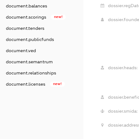
dossier.regDat
document.balances
document.scorings
new!
dossier.found
document.tenders
document.publicfunds
document.ved
document.semantrum
dossier.heads:
document.relationships
document.licenses
new!
dossier.benefic
dossier.smida:
dossier.addres