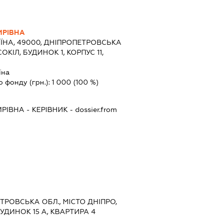
ИРІВНА
ЇНА, 49000, ДНІПРОПЕТРОВСЬКА
ОКІЛ, БУДИНОК 1, КОРПУС 11,
їна
о фонду (грн.):
1 000
(100 %)
ИРІВНА
-
КЕРІВНИК
- dossier.from
ЕТРОВСЬКА ОБЛ., МІСТО ДНІПРО,
УДИНОК 15 А, КВАРТИРА 4