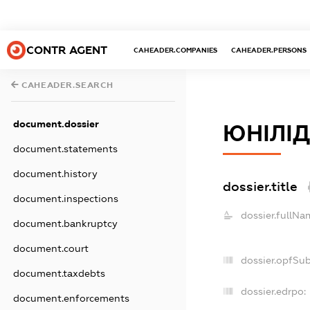
CONTR AGENT
CAHEADER.COMPANIES
CAHEADER.PERSONS
CAHEADER.SEARCH
document.dossier
ЮНІЛІД
document.statements
document.history
dossier.title
document.inspections
dossier.fullNa
document.bankruptcy
document.court
dossier.opfSu
document.taxdebts
dossier.edrpo:
document.enforcements