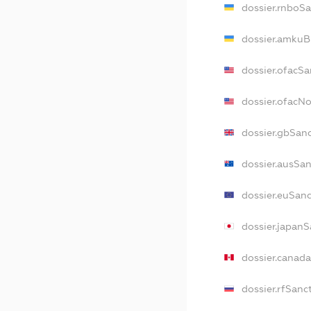
dossier.rnboS
dossier.amkuB
dossier.ofacSa
dossier.ofacN
dossier.gbSan
dossier.ausSa
dossier.euSan
dossier.japan
dossier.canad
dossier.rfSanc