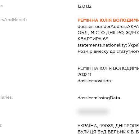
e:
12.01.12
ersAndBenef:
РЕМІННА ЮЛІЯ ВОЛОДИМ
dossier.founderAddress
УКРА
ОБЛ., МІСТО ДНІПРО, Ж/М С
КВАРТИРА 69
statements.nationality:
Укра
Розмір внеску до статутног
РЕМІННА ЮЛІЯ ВОЛОДИМ
20.12.11
dossier.position -
iaries:
dossier.missingData
XXXXXXXXXX
s:
УКРАЇНА, 49089, ДНІПРОП
ВУЛИЦЯ БУДІВЕЛЬНИКІВ, Б