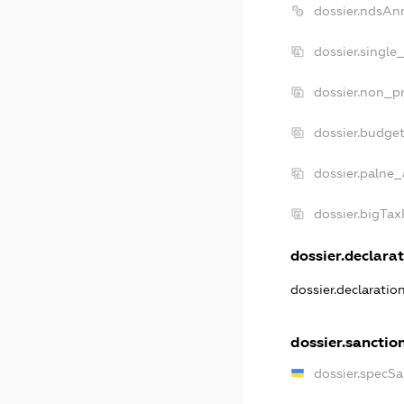
dossier.ndsAn
dossier.single
dossier.non_pr
dossier.budge
dossier.palne_
dossier.bigTa
dossier.declarat
dossier.declarati
dossier.sanctio
dossier.specS