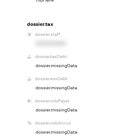
dossier.tax
dossier.staff
XXXXXXXXXX
dossier.taxDebt
dossier.missingData
dossier.esvDebt
dossier.missingData
dossier.ndsPayer
dossier.missingData
dossier.ndsAnnul
dossier.missingData