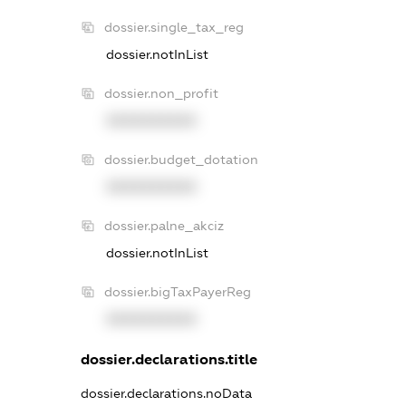
dossier.single_tax_reg
dossier.notInList
dossier.non_profit
XXXXXXXXXX
dossier.budget_dotation
XXXXXXXXXX
dossier.palne_akciz
dossier.notInList
dossier.bigTaxPayerReg
XXXXXXXXXX
dossier.declarations.title
dossier.declarations.noData