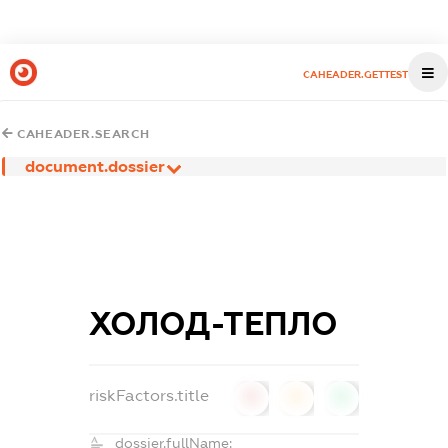
CAHEADER.GETTEST
CAHEADER.SEARCH
document.dossier
ХОЛОД-ТЕПЛО
riskFactors.title
0
0
0
dossier.fullName: