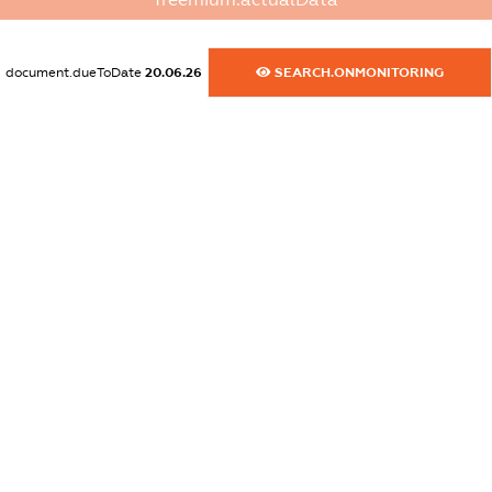
XXXXXXXXXX
dossier.commercial_info.fax
document.dueToDate
20.06.26
SEARCH.ONMONITORING
XXXXXXXXXX
dossier.commercial_info.email
XXXXXXXXXX
dossier.commercial_info.website
XXXXXXXXXX
dossier.commercial_info.activity
XXXXXXXXXX
freemium.exampleText_1
freemium.exampleText_2
freemium.anonymousPerSearch2
FREEMIUM.DETAILS