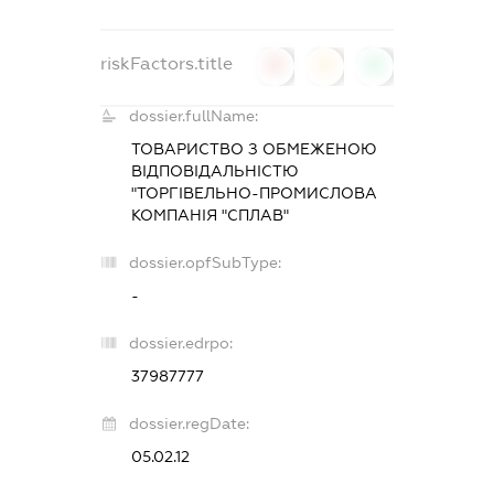
riskFactors.title
0
0
0
dossier.fullName:
ТОВАРИСТВО З ОБМЕЖЕНОЮ
ВІДПОВІДАЛЬНІСТЮ
"ТОРГІВЕЛЬНО-ПРОМИСЛОВА
КОМПАНІЯ "СПЛАВ"
dossier.opfSubType:
-
dossier.edrpo:
37987777
dossier.regDate:
05.02.12