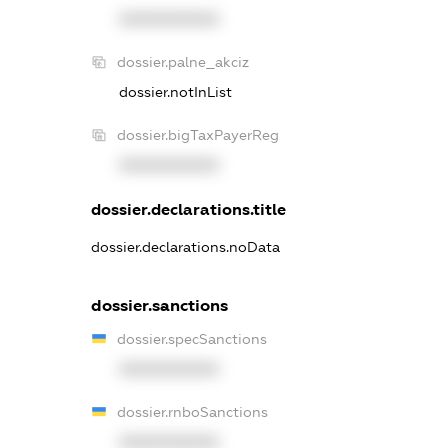
XXXXXXXXXX
dossier.palne_akciz
dossier.notInList
dossier.bigTaxPayerReg
XXXXXXXXXX
dossier.declarations.title
dossier.declarations.noData
dossier.sanctions
dossier.specSanctions
XXXXXXXXXX
dossier.rnboSanctions
XXXXXXXXXX