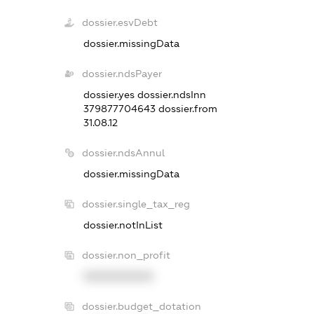
dossier.esvDebt
dossier.missingData
dossier.ndsPayer
dossier.yes
dossier.ndsInn
379877704643
dossier.from
31.08.12
dossier.ndsAnnul
dossier.missingData
dossier.single_tax_reg
dossier.notInList
dossier.non_profit
XXXXXXXXXX
dossier.budget_dotation