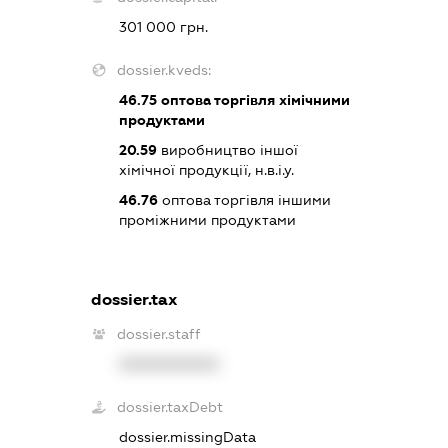
301 000 грн.
dossier.kveds:
46.75
оптова торгівля хімічними
продуктами
20.59
виробництво іншої
хімічної продукції, н.в.і.у.
46.76
оптова торгівля іншими
проміжними продуктами
dossier.tax
dossier.staff
XXXXXXXXXX
dossier.taxDebt
dossier.missingData