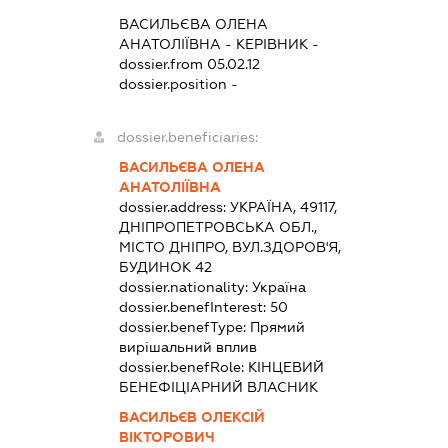
ВАСИЛЬЄВА ОЛЕНА
АНАТОЛІЇВНА
-
КЕРІВНИК
-
dossier.from 05.02.12
dossier.position -
dossier.beneficiaries:
ВАСИЛЬЄВА ОЛЕНА
АНАТОЛІЇВНА
dossier.address:
УКРАЇНА, 49117,
ДНІПРОПЕТРОВСЬКА ОБЛ.,
МІСТО ДНІПРО, ВУЛ.ЗДОРОВ'Я,
БУДИНОК 42
dossier.nationality:
Україна
dossier.benefInterest:
50
dossier.benefType:
Прямий
вирішальний вплив
dossier.benefRole:
КІНЦЕВИЙ
БЕНЕФІЦІАРНИЙ ВЛАСНИК
ВАСИЛЬЄВ ОЛЕКСІЙ
ВІКТОРОВИЧ