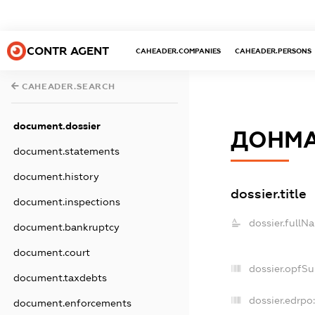
CONTR AGENT
CAHEADER.COMPANIES
CAHEADER.PERSONS
CAHEADER.SEARCH
document.dossier
ДОНМА
document.statements
document.history
dossier.title
document.inspections
dossier.fullN
document.bankruptcy
document.court
dossier.opfS
document.taxdebts
dossier.edrpo
document.enforcements