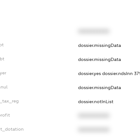
XXXXXXXXXX
bt
dossier.missingData
ebt
dossier.missingData
yer
dossier.yes
dossier.ndsInn 
nnul
dossier.missingData
e_tax_reg
dossier.notInList
rofit
XXXXXXXXXX
et_dotation
XXXXXXXXXX