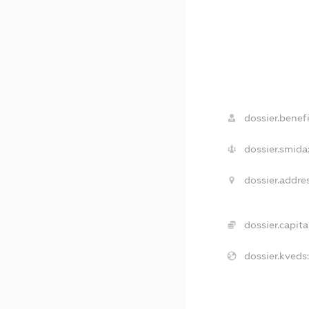
dossier.benefi
dossier.smida
dossier.addre
dossier.capita
dossier.kveds