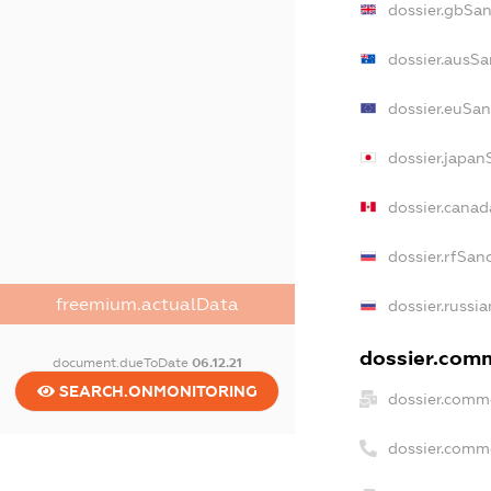
dossier.gbSa
dossier.ausSa
dossier.euSan
dossier.japan
dossier.cana
dossier.rfSan
freemium.actualData
dossier.russi
dossier.comm
document.dueToDate
06.12.21
SEARCH.ONMONITORING
dossier.comm
dossier.comm