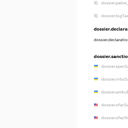
dossier.palne
dossier.bigT
dossier.declara
dossier.declarati
dossier.sancti
dossier.specS
dossier.rnboS
dossier.amkuB
dossier.ofacS
dossier.ofac