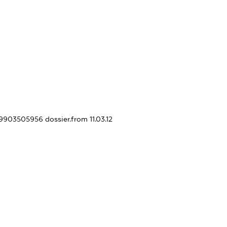
379903505956
dossier.from 11.03.12