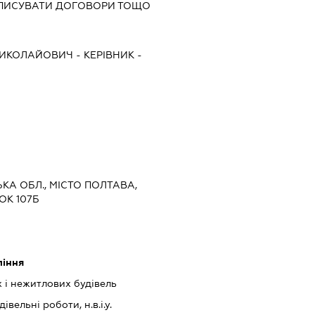
ІДПИСУВАТИ ДОГОВОРИ ТОЩО
МИКОЛАЙОВИЧ
-
КЕРІВНИК
-
ЬКА ОБЛ., МІСТО ПОЛТАВА,
ОК 107Б
ління
 і нежитлових будівель
івельні роботи, н.в.і.у.