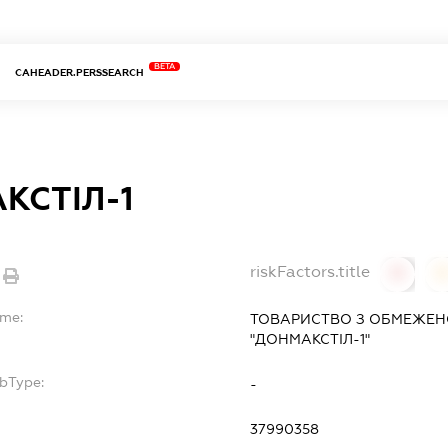
BETA
CAHEADER.PERSSEARCH
КСТІЛ-1
riskFactors.title
0
ame:
ТОВАРИСТВО З ОБМЕЖЕН
"ДОНМАКСТІЛ-1"
ubType:
-
:
37990358