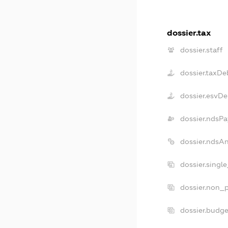
dossier.tax
dossier.staff
dossier.taxDe
dossier.esvD
dossier.ndsPa
dossier.ndsA
dossier.singl
dossier.non_p
dossier.budg