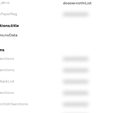
_akciz
dossier.notInList
axPayerReg
XXXXXXXXXX
tions.title
ons.noData
ons
anctions
XXXXXXXXXX
anctions
XXXXXXXXXX
lackList
XXXXXXXXXX
anctions
XXXXXXXXXX
NonSdnSanctions
XXXXXXXXXX