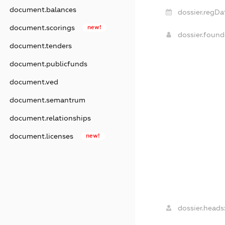
document.balances
dossier.regDa
document.scorings
new!
dossier.foun
document.tenders
document.publicfunds
document.ved
document.semantrum
document.relationships
document.licenses
new!
dossier.heads