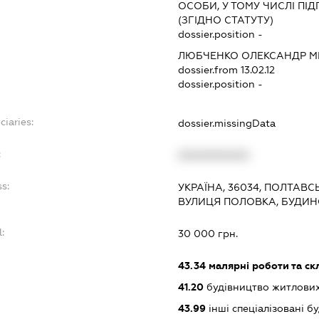
ОСОБИ, У ТОМУ ЧИСЛІ П
(ЗГІДНО СТАТУТУ)
dossier.position -
ЛЮБЧЕНКО ОЛЕКСАНДР 
dossier.from 13.02.12
dossier.position -
ciaries:
dossier.missingData
:
XXXXXXXXXX
ss:
УКРАЇНА, 36034, ПОЛТАВС
ВУЛИЦЯ ПОЛОВКА, БУДИН
l:
30 000 грн.
:
43.34
малярні роботи та ск
41.20
будівництво житлових
43.99
інші спеціалізовані буд