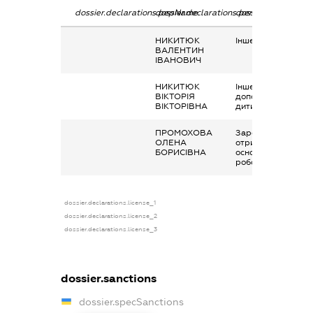
dossier.declarations.pepName
dossier.declarations.personName
dossier.declaratio
НИКИТЮК
Інше, інші доходи
ВАЛЕНТИН
ІВАНОВИЧ
НИКИТЮК
Інше, соціальна
ВІКТОРІЯ
допомога на
ВІКТОРІВНА
дитину
ПРОМОХОВА
Заробітна плата
ОЛЕНА
отримана за
БОРИСІВНА
основним місцем
роботи
dossier.declarations.license_1
dossier.declarations.license_2
dossier.declarations.license_3
dossier.sanctions
dossier.specSanctions