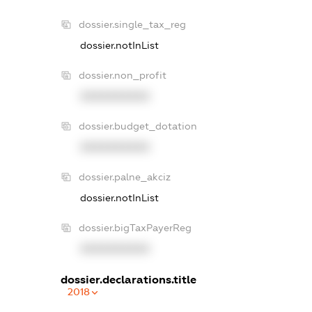
dossier.single_tax_reg
dossier.notInList
dossier.non_profit
XXXXXXXXXX
dossier.budget_dotation
XXXXXXXXXX
dossier.palne_akciz
dossier.notInList
dossier.bigTaxPayerReg
XXXXXXXXXX
dossier.declarations.title
2018