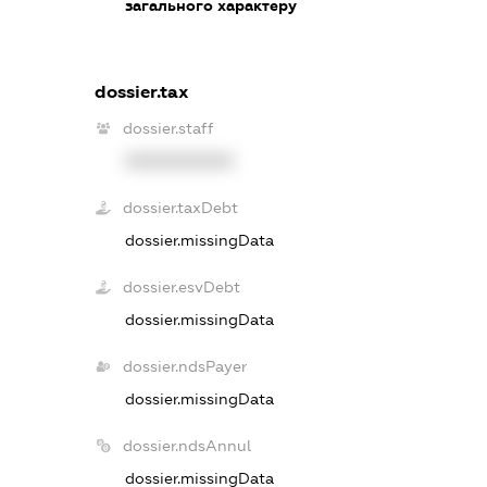
загального характеру
dossier.tax
dossier.staff
XXXXXXXXXX
dossier.taxDebt
dossier.missingData
dossier.esvDebt
dossier.missingData
dossier.ndsPayer
dossier.missingData
dossier.ndsAnnul
dossier.missingData