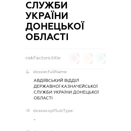
СЛУЖБИ
УКРАЇНИ
ДОНЕЦЬКОЇ
ОБЛАСТІ
riskFactors.title
0
0
0
dossier.fullName:
АВДІЇВСЬКИЙ ВІДДІЛ
ДЕРЖАВНОЇ КАЗНАЧЕЙСЬКОЇ
СЛУЖБИ УКРАЇНИ ДОНЕЦЬКОЇ
ОБЛАСТІ
dossier.opfSubType:
-