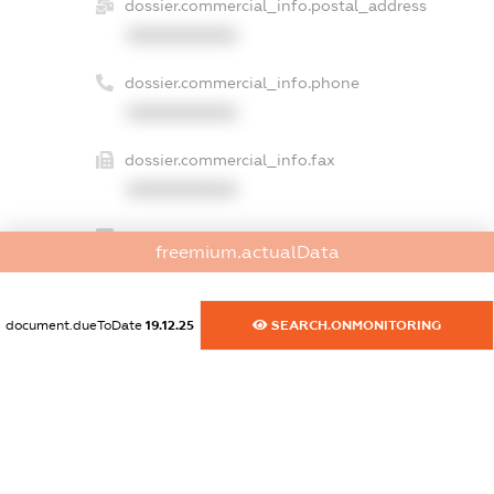
dossier.commercial_info.postal_address
XXXXXXXXXX
dossier.commercial_info.phone
XXXXXXXXXX
dossier.commercial_info.fax
XXXXXXXXXX
dossier.commercial_info.email
freemium.actualData
XXXXXXXXXX
dossier.commercial_info.website
document.dueToDate
19.12.25
SEARCH.ONMONITORING
XXXXXXXXXX
dossier.commercial_info.activity
XXXXXXXXXX