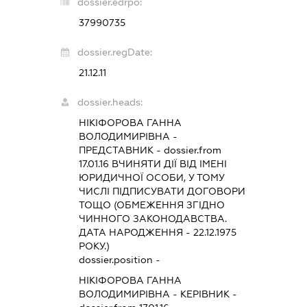
dossier.edrpo:
37990735
dossier.regDate:
21.12.11
dossier.heads:
НІКІФОРОВА ГАННА
ВОЛОДИМИРІВНА
-
ПРЕДСТАВНИК
- dossier.from
17.01.16
ВЧИНЯТИ ДІЇ ВІД ІМЕНІ
ЮРИДИЧНОЇ ОСОБИ, У ТОМУ
ЧИСЛІ ПІДПИСУВАТИ ДОГОВОРИ
ТОЩО (ОБМЕЖЕННЯ ЗГІДНО
ЧИННОГО ЗАКОНОДАВСТВА.
ДАТА НАРОДЖЕННЯ - 22.12.1975
РОКУ.)
dossier.position -
НІКІФОРОВА ГАННА
ВОЛОДИМИРІВНА
-
КЕРІВНИК
-