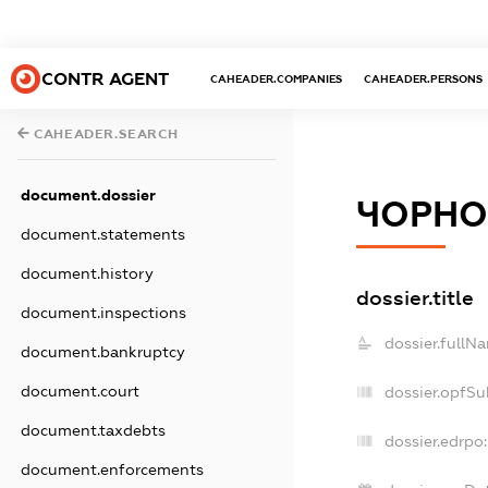
CONTR AGENT
CAHEADER.COMPANIES
CAHEADER.PERSONS
CAHEADER.SEARCH
document.dossier
ЧОРНО-
document.statements
document.history
dossier.title
document.inspections
dossier.fullN
document.bankruptcy
document.court
dossier.opfSu
document.taxdebts
dossier.edrpo:
document.enforcements