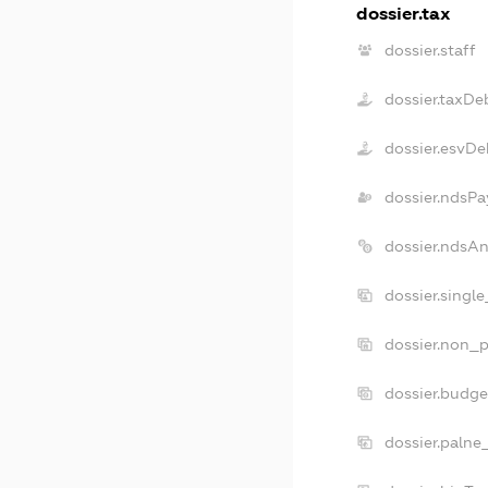
dossier.tax
dossier.staff
dossier.taxDe
dossier.esvDe
dossier.ndsPa
dossier.ndsA
dossier.singl
dossier.non_p
dossier.budg
dossier.palne