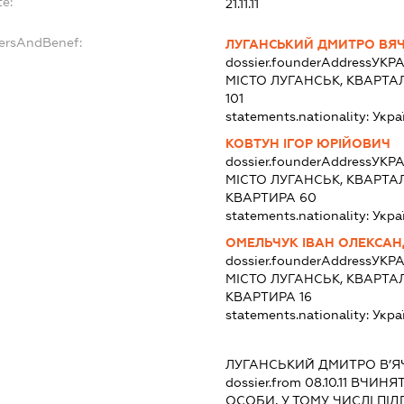
te:
21.11.11
dersAndBenef:
ЛУГАНСЬКИЙ ДМИТРО ВЯ
dossier.founderAddress
УКРА
МІСТО ЛУГАНСЬК, КВАРТА
101
statements.nationality:
Укра
КОВТУН ІГОР ЮРІЙОВИЧ
dossier.founderAddress
УКРА
МІСТО ЛУГАНСЬК, КВАРТА
КВАРТИРА 60
statements.nationality:
Укра
ОМЕЛЬЧУК ІВАН ОЛЕКСА
dossier.founderAddress
УКРА
МІСТО ЛУГАНСЬК, КВАРТАЛ
КВАРТИРА 16
statements.nationality:
Укра
ЛУГАНСЬКИЙ ДМИТРО В’
dossier.from 08.10.11
ВЧИНЯТИ
ОСОБИ, У ТОМУ ЧИСЛІ П