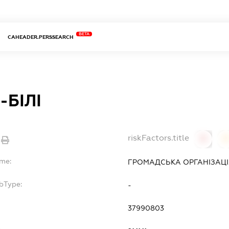
BETA
CAHEADER.PERSSEARCH
БІЛІ
riskFactors.title
0
ame:
ГРОМАДСЬКА ОРГАНІЗАЦІЯ
bType:
-
37990803