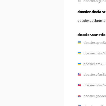
dossier.bigT
dossier.declarat
dossier.declarati
dossier.sanctio
dossier.specS
dossier.rnboS
dossier.amkuB
dossier.ofacS
dossier.ofac
dossier.gbSan