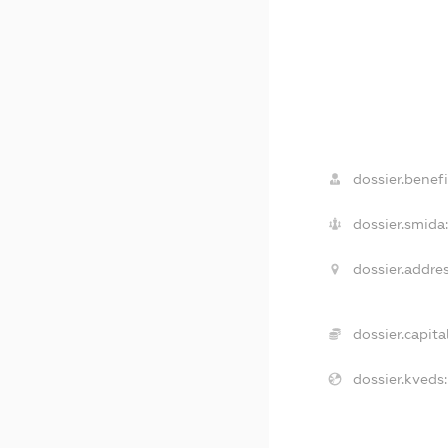
dossier.benefi
dossier.smida:
dossier.addres
dossier.capital
dossier.kveds: