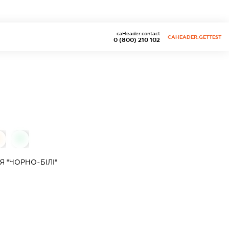
caHeader.contact
CAHEADER.GETTEST
0 (800) 210 102
0
0
 "ЧОРНО-БІЛІ"