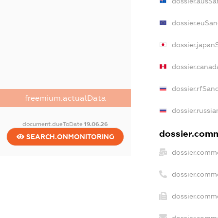
dossier.ausSa
dossier.euSan
dossier.japan
dossier.canad
dossier.rfSan
freemium.actualData
dossier.russia
document.dueToDate
19.06.26
dossier.comme
SEARCH.ONMONITORING
dossier.comme
dossier.comm
dossier.comme
dossier.comme