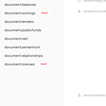
dossier.regDa
document.balances
dossier.foun
document.scorings
new!
document.tenders
document.publicfunds
document.ved
document.semantrum
document.relationships
document.licenses
new!
dossier.heads: