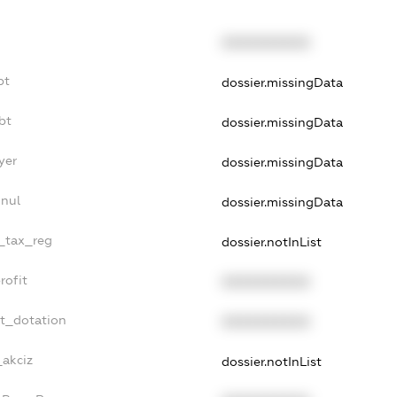
XXXXXXXXXX
bt
dossier.missingData
bt
dossier.missingData
yer
dossier.missingData
nnul
dossier.missingData
e_tax_reg
dossier.notInList
rofit
XXXXXXXXXX
et_dotation
XXXXXXXXXX
_akciz
dossier.notInList