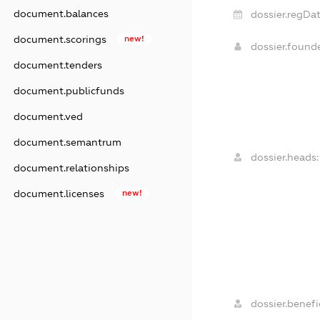
document.balances
dossier.regDat
document.scorings
new!
dossier.found
document.tenders
document.publicfunds
document.ved
document.semantrum
dossier.heads:
document.relationships
document.licenses
new!
dossier.benefic