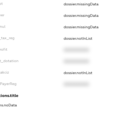
bt
dossier.missingData
yer
dossier.missingData
nul
dossier.missingData
e_tax_reg
dossier.notInList
rofit
XXXXXXXXXX
t_dotation
XXXXXXXXXX
akciz
dossier.notInList
xPayerReg
XXXXXXXXXX
ions.title
ons.noData