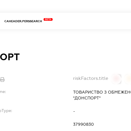
BETA
CAHEADER.PERSSEARCH
ОРТ
riskFactors.title
0
0
me:
ТОВАРИСТВО З ОБМЕЖЕН
"ДОНСПОРТ"
bType:
-
37990830