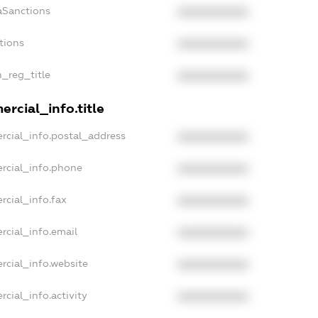
aSanctions
XXXXXXXXXX
tions
XXXXXXXXXX
n_reg_title
XXXXXXXXXX
rcial_info.title
rcial_info.postal_address
XXXXXXXXXX
rcial_info.phone
XXXXXXXXXX
rcial_info.fax
XXXXXXXXXX
rcial_info.email
XXXXXXXXXX
rcial_info.website
XXXXXXXXXX
cial_info.activity
XXXXXXXXXX