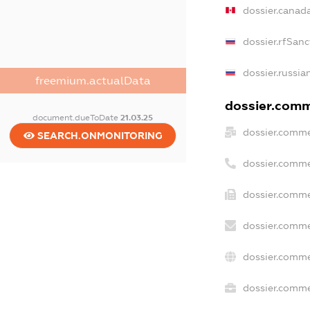
dossier.canad
dossier.rfSanc
dossier.russia
freemium.actualData
dossier.comme
document.dueToDate
21.03.25
dossier.comme
SEARCH.ONMONITORING
dossier.comme
dossier.comme
dossier.comme
dossier.comme
dossier.commer