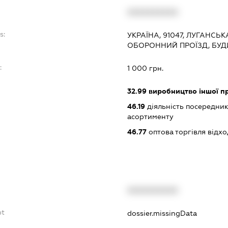
XXXXXXXXXX
s:
УКРАЇНА, 91047, ЛУГАНСЬК
ОБОРОННИЙ ПРОЇЗД, БУД
:
1 000 грн.
32.99
виробництво іншої прод
46.19
діяльність посередник
асортименту
46.77
оптова торгівля відх
XXXXXXXXXX
bt
dossier.missingData