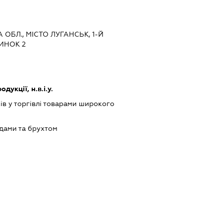
А ОБЛ., МІСТО ЛУГАНСЬК, 1-Й
ИНОК 2
укції, н.в.і.у.
ів у торгівлі товарами широкого
одами та брухтом