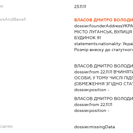
e:
23.11.11
ersAndBenef:
ВЛАСОВ ДМИТРО ВОЛОД
dossier.founderAddress
УКРА
МІСТО ЛУГАНСЬК, ВУЛИЦЯ
БУДИНОК 91
statements.nationality:
Укра
Розмір внеску до статутног
ВЛАСОВ ДМИТРО ВОЛОД
dossier.from 22.11.11
ВЧИНЯТИ 
ОСОБИ, У ТОМУ ЧИСЛІ П
(ОБМЕЖЕННЯ ЗГІДНО СТА
dossier.position -
ВЛАСОВ ДМИТРО ВОЛОД
dossier.from 22.11.11
dossier.position -
iaries:
dossier.missingData