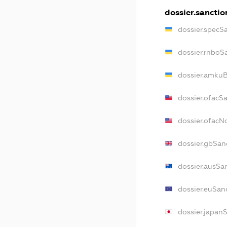
dossier.sanctio
dossier.specS
dossier.rnboS
dossier.amkuB
dossier.ofacS
dossier.ofac
dossier.gbSan
dossier.ausSa
dossier.euSan
dossier.japan