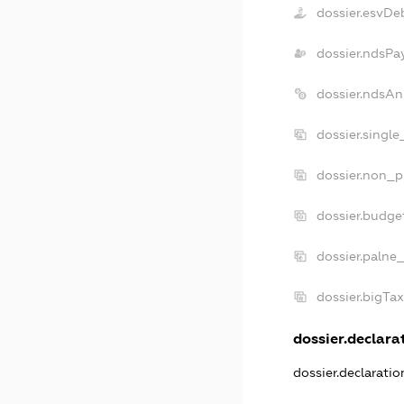
dossier.esvDe
dossier.ndsPa
dossier.ndsAn
dossier.singl
dossier.non_p
dossier.budge
dossier.palne_
dossier.bigTa
dossier.declarat
dossier.declarati