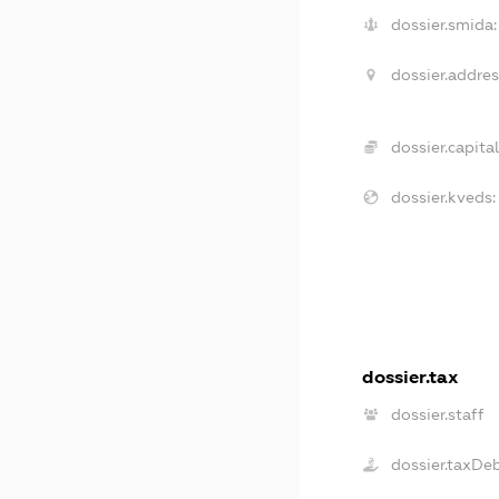
dossier.smida:
dossier.addres
dossier.capital
dossier.kveds:
dossier.tax
dossier.staff
dossier.taxDe