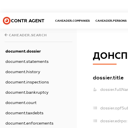
CONTR AGENT
CAHEADER.COMPANIES
CAHEADER.PERSONS
CAHEADER.SEARCH
document.dossier
ДОНСП
document.statements
document.history
dossier.title
document.inspections
dossier.fullNa
document.bankruptcy
document.court
dossier.opfSu
document.taxdebts
dossier.edrpo:
document.enforcements