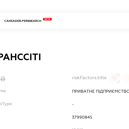
BETA
CAHEADER.PERSSEARCH
РАНССІТІ
riskFactors.title
0
ame:
ПРИВАТНЕ ПІДПРИЄМСТВО 
bType:
-
37990845