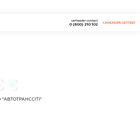
caHeader.contact
CAHEADER.GETTEST
0 (800) 210 102
0
0
"АВТОТРАНССІТІ"