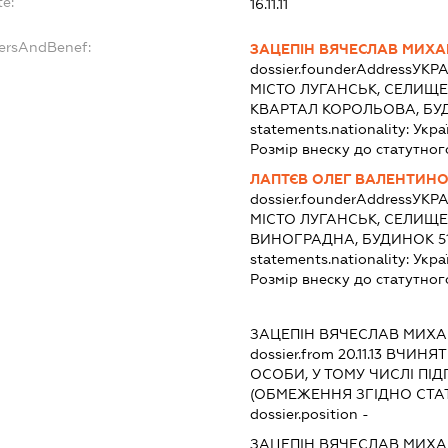
te:
16.11.11
dersAndBenef:
ЗАЦЕПІН ВЯЧЕСЛАВ МИХ
dossier.founderAddress
УКРА
МІСТО ЛУГАНСЬК, СЕЛИЩЕ
КВАРТАЛ КОРОЛЬОВА, БУД
statements.nationality:
Укра
Розмір внеску до статутног
ЛАПТЄВ ОЛЕГ ВАЛЕНТИН
dossier.founderAddress
УКРА
МІСТО ЛУГАНСЬК, СЕЛИЩЕ
ВИНОГРАДНА, БУДИНОК 5
statements.nationality:
Укра
Розмір внеску до статутног
:
ЗАЦЕПІН ВЯЧЕСЛАВ МИХ
dossier.from 20.11.13
ВЧИНЯТИ
ОСОБИ, У ТОМУ ЧИСЛІ П
(ОБМЕЖЕННЯ ЗГІДНО СТА
dossier.position -
ЗАЦЕПІН ВЯЧЕСЛАВ МИХ