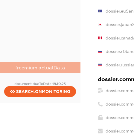
dossier.euSan
dossier.japan
dossier.cana
dossier.rfSan
dossier.russia
freemium.actualData
dossier.comm
document.dueToDate
19.10.25
dossier.comme
SEARCH.ONMONITORING
dossier.comm
dossier.comme
dossier.comme