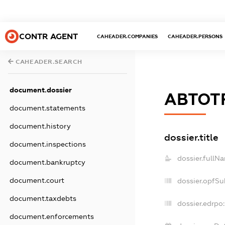
CONTR AGENT
CAHEADER.COMPANIES
CAHEADER.PERSONS
CAHEADER.SEARCH
document.dossier
АВТОТ
document.statements
document.history
dossier.title
document.inspections
dossier.fullN
document.bankruptcy
document.court
dossier.opfSu
document.taxdebts
dossier.edrpo:
document.enforcements