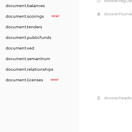
dossier.regDa
document.balances
dossier.foun
document.scorings
new!
document.tenders
document.publicfunds
document.ved
document.semantrum
document.relationships
document.licenses
new!
dossier.heads