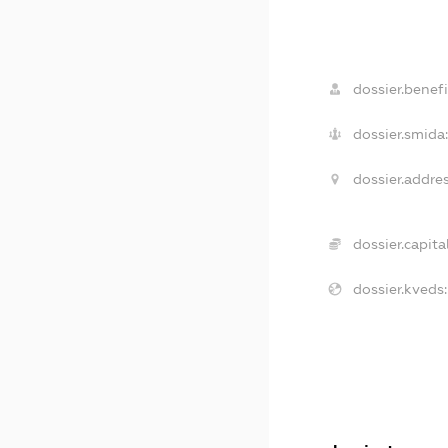
dossier.benefi
dossier.smida
dossier.addres
dossier.capital
dossier.kveds: