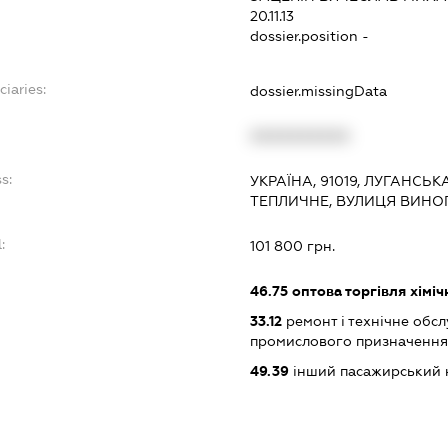
20.11.13
dossier.position -
ciaries:
dossier.missingData
:
XXXXXXXXXX
s:
УКРАЇНА, 91019, ЛУГАНСЬ
ТЕПЛИЧНЕ, ВУЛИЦЯ ВИНО
:
101 800 грн.
46.75
оптова торгівля хімі
33.12
ремонт і технічне обс
промислового призначенн
49.39
інший пасажирський на