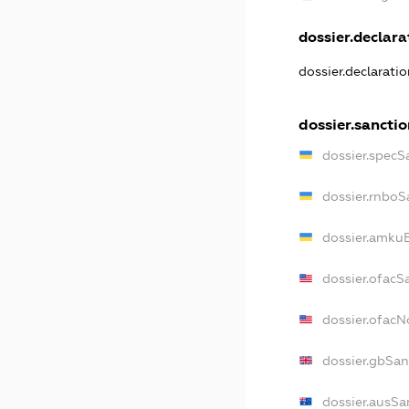
dossier.declarat
dossier.declarati
dossier.sancti
dossier.specS
dossier.rnboS
dossier.amkuB
dossier.ofacS
dossier.ofac
dossier.gbSan
dossier.ausSa