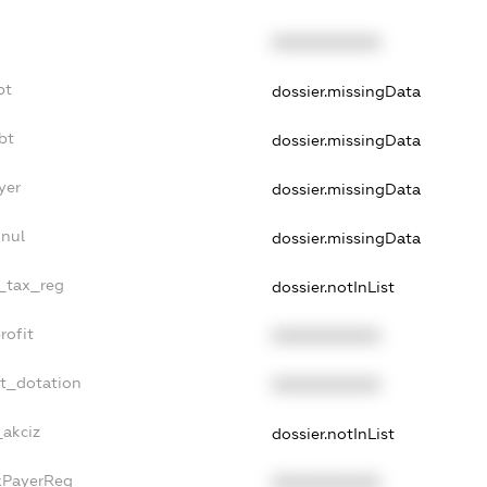
XXXXXXXXXX
bt
dossier.missingData
bt
dossier.missingData
yer
dossier.missingData
nnul
dossier.missingData
e_tax_reg
dossier.notInList
rofit
XXXXXXXXXX
et_dotation
XXXXXXXXXX
_akciz
dossier.notInList
axPayerReg
XXXXXXXXXX