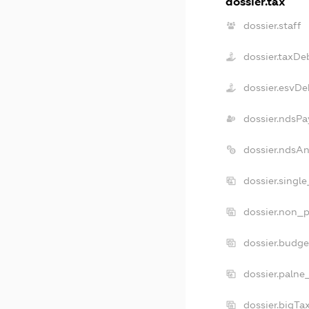
dossier.tax
dossier.staff
dossier.taxDe
dossier.esvDe
dossier.ndsPa
dossier.ndsA
dossier.singl
dossier.non_p
dossier.budg
dossier.palne
dossier.bigT