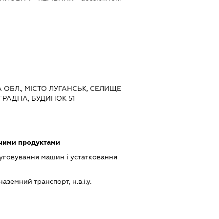
КА ОБЛ., МІСТО ЛУГАНСЬК, СЕЛИЩЕ
ГРАДНА, БУДИНОК 51
чними продуктами
луговування машин і устатковання
я
земний транспорт, н.в.і.у.