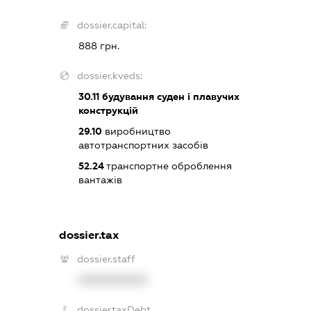
dossier.capital:
888 грн.
dossier.kveds:
30.11
будування суден і плавучих
конструкцій
29.10
виробництво
автотранспортних засобів
52.24
транспортне оброблення
вантажів
dossier.tax
dossier.staff
XXXXXXXXXX
dossier.taxDebt