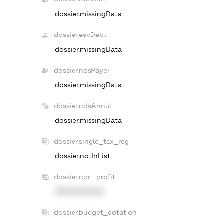
dossier.missingData
dossier.esvDebt
dossier.missingData
dossier.ndsPayer
dossier.missingData
dossier.ndsAnnul
dossier.missingData
dossier.single_tax_reg
dossier.notInList
dossier.non_profit
XXXXXXXXXX
dossier.budget_dotation