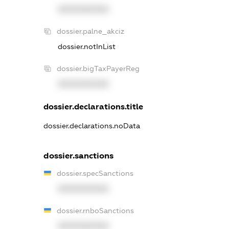
XXXXXXXXXX
dossier.palne_akciz
dossier.notInList
dossier.bigTaxPayerReg
XXXXXXXXXX
dossier.declarations.title
dossier.declarations.noData
dossier.sanctions
dossier.specSanctions
XXXXXXXXXX
dossier.rnboSanctions
XXXXXXXXXX