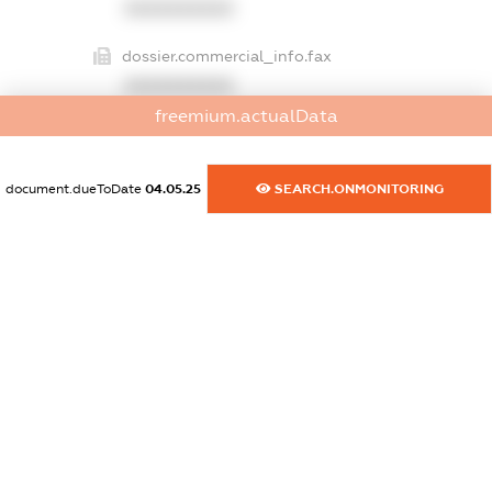
XXXXXXXXXX
dossier.commercial_info.fax
XXXXXXXXXX
freemium.actualData
dossier.commercial_info.email
XXXXXXXXXX
document.dueToDate
04.05.25
SEARCH.ONMONITORING
dossier.commercial_info.website
XXXXXXXXXX
dossier.commercial_info.activity
XXXXXXXXXX
freemium.exampleText_1
freemium.exampleText_2
freemium.anonymousPerSearch2
FREEMIUM.DETAILS