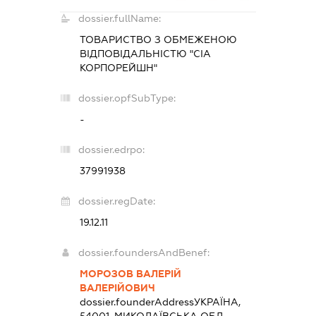
dossier.fullName:
ТОВАРИСТВО З ОБМЕЖЕНОЮ
ВІДПОВІДАЛЬНІСТЮ "СІА
КОРПОРЕЙШН"
dossier.opfSubType:
-
dossier.edrpo:
37991938
dossier.regDate:
19.12.11
dossier.foundersAndBenef:
МОРОЗОВ ВАЛЕРІЙ
ВАЛЕРІЙОВИЧ
dossier.founderAddress
УКРАЇНА,