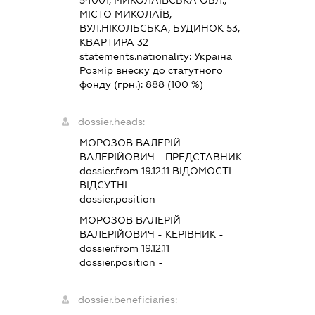
54001, МИКОЛАЇВСЬКА ОБЛ.,
МІСТО МИКОЛАЇВ,
ВУЛ.НІКОЛЬСЬКА, БУДИНОК 53,
КВАРТИРА 32
statements.nationality:
Україна
Розмір внеску до статутного
фонду (грн.):
888
(100 %)
dossier.heads:
МОРОЗОВ ВАЛЕРІЙ
ВАЛЕРІЙОВИЧ
-
ПРЕДСТАВНИК
-
dossier.from 19.12.11
ВІДОМОСТІ
ВІДСУТНІ
dossier.position -
МОРОЗОВ ВАЛЕРІЙ
ВАЛЕРІЙОВИЧ
-
КЕРІВНИК
-
dossier.from 19.12.11
dossier.position -
dossier.beneficiaries: