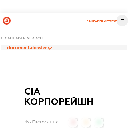
CAHEADER.GETTEST
CAHEADER.SEARCH
document.dossier
СІА
КОРПОРЕЙШН
riskFactors.title
0
0
0