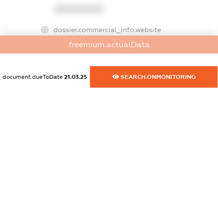
XXXXXXXXXX
dossier.commercial_info.website
XXXXXXXXXX
freemium.actualData
dossier.commercial_info.activity
XXXXXXXXXX
document.dueToDate
21.03.25
SEARCH.ONMONITORING
freemium.exampleText_1
freemium.exampleText_2
freemium.anonymousPerSearch2
FREEMIUM.DETAILS
FREEMIUM.REGISTER