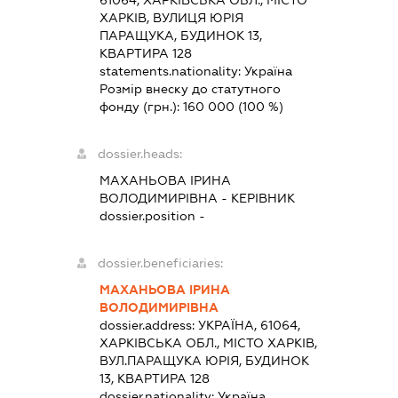
61064, ХАРКІВСЬКА ОБЛ., МІСТО
ХАРКІВ, ВУЛИЦЯ ЮРІЯ
ПАРАЩУКА, БУДИНОК 13,
КВАРТИРА 128
statements.nationality:
Україна
Розмір внеску до статутного
фонду (грн.):
160 000
(100 %)
dossier.heads:
МАХАНЬОВА ІРИНА
ВОЛОДИМИРІВНА
-
КЕРІВНИК
dossier.position -
dossier.beneficiaries:
МАХАНЬОВА ІРИНА
ВОЛОДИМИРІВНА
dossier.address:
УКРАЇНА, 61064,
ХАРКІВСЬКА ОБЛ., МІСТО ХАРКІВ,
ВУЛ.ПАРАЩУКА ЮРІЯ, БУДИНОК
13, КВАРТИРА 128
dossier.nationality:
Україна