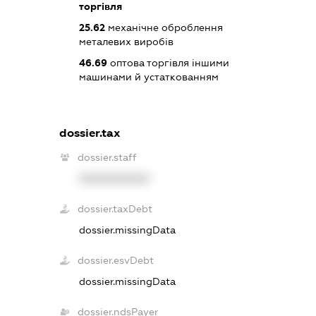
торгівля
25.62
механічне оброблення
металевих виробів
46.69
оптова торгівля іншими
машинами й устаткованням
dossier.tax
dossier.staff
XXXXXXXXXX
dossier.taxDebt
dossier.missingData
dossier.esvDebt
dossier.missingData
dossier.ndsPayer