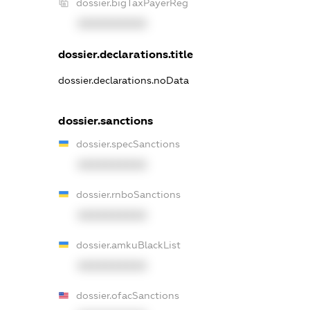
dossier.bigTaxPayerReg
XXXXXXXXXX
dossier.declarations.title
dossier.declarations.noData
dossier.sanctions
dossier.specSanctions
XXXXXXXXXX
dossier.rnboSanctions
XXXXXXXXXX
dossier.amkuBlackList
XXXXXXXXXX
dossier.ofacSanctions