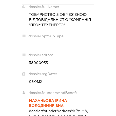
dossier.fullName:
ТОВАРИСТВО З ОБМЕЖЕНОЮ
ВІДПОВІДАЛЬНІСТЮ "КОМПАНІЯ
"ПРОМТЕХЕНЕРГО"
dossier.opfSubType:
-
dossier.edrpo:
38000033
dossier.regDate:
05.01.12
dossier.foundersAndBenef:
МАХАНЬОВА ІРИНА
ВОЛОДИМИРІВНА
dossier.founderAddress
УКРАЇНА,