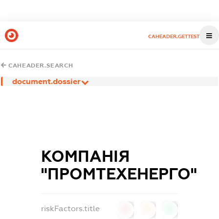
CAHEADER.GETTEST
CAHEADER.SEARCH
document.dossier
КОМПАНІЯ
"ПРОМТЕХЕНЕРГО"
riskFactors.title
0
0
0