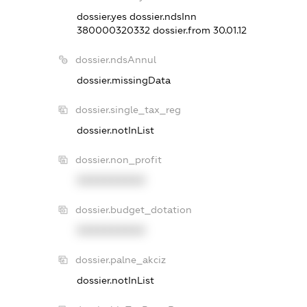
dossier.yes
dossier.ndsInn
380000320332
dossier.from 30.01.12
dossier.ndsAnnul
dossier.missingData
dossier.single_tax_reg
dossier.notInList
dossier.non_profit
XXXXXXXXXX
dossier.budget_dotation
XXXXXXXXXX
dossier.palne_akciz
dossier.notInList