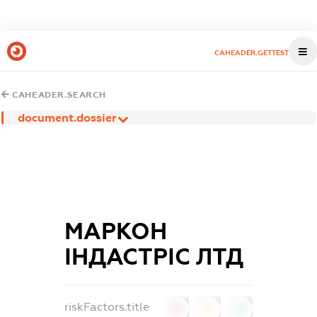
CAHEADER.GETTEST
CAHEADER.SEARCH
document.dossier
МАРКОН
ІНДАСТРІС ЛТД
riskFactors.title
0
0
0