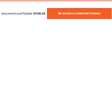
dossier.commercial_info.website
document.dueToDate
07.08.26
SEARCH.ONMONITORING
XXXXXXXXXX
dossier.commercial_info.activity
XXXXXXXXXX
freemium.exampleText_1
freemium.exampleText_2
freemium.anonymousPerSearch2
FREEMIUM.DETAILS
FREEMIUM.REGISTER