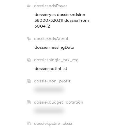
dossier.ndsPayer
dossier.yes
dossier.ndsInn
380007320311
dossier.from
30.04.12
dossier.ndsAnnul
dossier.missingData
dossier.single_tax_reg
dossier.notInList
dossier.non_profit
XXXXXXXXXX
dossier.budget_dotation
XXXXXXXXXX
dossier.palne_akciz