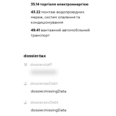
35.14
торгівля електроенергією
43.22
монтаж водопровідних
мереж, систем опалення та
кондиціонування
49.41
вантажний автомобільний
транспорт
dossier.tax
dossier.staff
XXXXXXXXXX
dossier.taxDebt
dossier.missingData
dossier.esvDebt
dossier.missingData