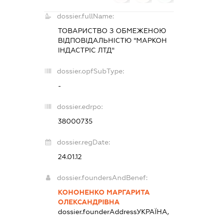
dossier.fullName:
ТОВАРИСТВО З ОБМЕЖЕНОЮ
ВІДПОВІДАЛЬНІСТЮ "МАРКОН
ІНДАСТРІС ЛТД"
dossier.opfSubType:
-
dossier.edrpo:
38000735
dossier.regDate:
24.01.12
dossier.foundersAndBenef:
КОНОНЕНКО МАРГАРИТА
ОЛЕКСАНДРІВНА
dossier.founderAddress
УКРАЇНА,