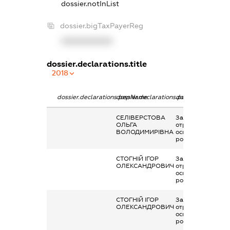
dossier.notInList
dossier.bigTaxPayerReg
XXXXXXXXXX
dossier.declarations.title
2018
dossier.declarations.pepName
dossier.declarations.personName
dossier.declaratio
СЕЛІВЕРСТОВА
Заробітна плата
ОЛЬГА
отримана за
ВОЛОДИМИРІВНА
основним місцем
роботи
СТОГНІЙ ІГОР
Заробітна плата
ОЛЕКСАНДРОВИЧ
отримана за
основним місцем
роботи
СТОГНІЙ ІГОР
Заробітна плата
ОЛЕКСАНДРОВИЧ
отримана за
основним місцем
роботи