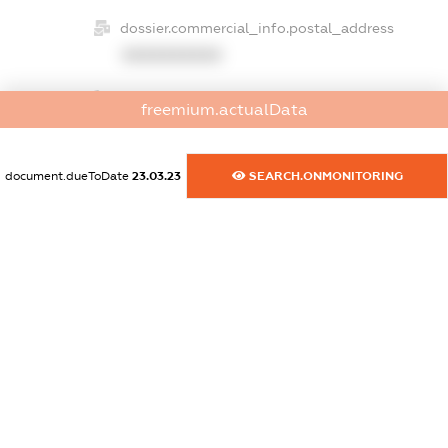
dossier.commercial_info.postal_address
XXXXXXXXXX
dossier.commercial_info.phone
freemium.actualData
XXXXXXXXXX
dossier.commercial_info.fax
document.dueToDate
23.03.23
SEARCH.ONMONITORING
XXXXXXXXXX
dossier.commercial_info.email
XXXXXXXXXX
dossier.commercial_info.website
XXXXXXXXXX
dossier.commercial_info.activity
XXXXXXXXXX