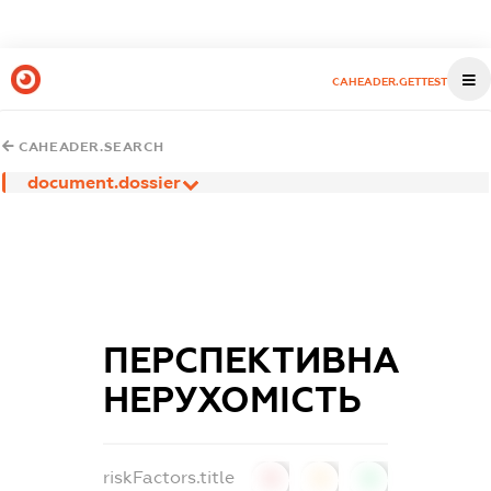
CAHEADER.GETTEST
CAHEADER.SEARCH
document.dossier
ПЕРСПЕКТИВНА
НЕРУХОМІСТЬ
riskFactors.title
0
0
0