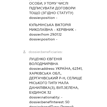
ОСОБИ, У ТОМУ ЧИСЛІ
ПІДПИСУВАТИ ДОГОВОРИ
ТОЩО (ЗГІДНО СТАТУТУ)
dossier.position -
КУЛЬМІНСЬКА ВІКТОРІЯ
МИКОЛАЇВНА
-
КЕРІВНИК
-
dossier.from 29.01.12
dossier.position -
dossier.beneficiaries:
ЛУЦЕНКО ЄВГЕНІЯ
ВОЛОДМИРІВНА
dossier.address:
УКРАЇНА, 62341,
ХАРКІВСЬКА ОБЛ.,
ДЕРГАЧІВСЬКИЙ Р-Н, СЕЛИЩЕ
МІСЬКОГО ТИПУ МАЛА
ДАНИЛІВКА(З), ВУЛ.ЗЕЛЕНА,
БУДИНОК 32
dossier.nationality:
-
dossier.benefInterest:
50
dossier.benefType:
Прямий