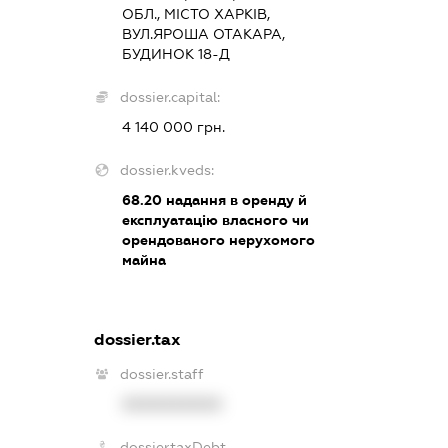
ОБЛ., МІСТО ХАРКІВ,
ВУЛ.ЯРОША ОТАКАРА,
БУДИНОК 18-Д
dossier.capital:
4 140 000 грн.
dossier.kveds:
68.20
надання в оренду й
експлуатацію власного чи
орендованого нерухомого
майна
dossier.tax
dossier.staff
XXXXXXXXXX
dossier.taxDebt