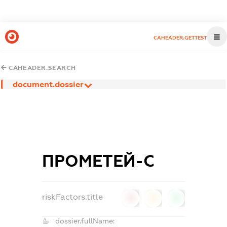
CAHEADER.GETTEST
CAHEADER.SEARCH
document.dossier
ПРОМЕТЕЙ-С
riskFactors.title
0
0
0
dossier.fullName: