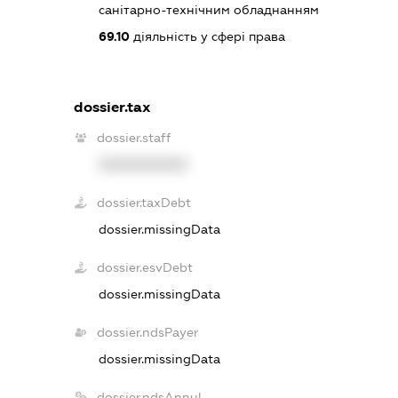
санітарно-технічним обладнанням
69.10
діяльність у сфері права
dossier.tax
dossier.staff
XXXXXXXXXX
dossier.taxDebt
dossier.missingData
dossier.esvDebt
dossier.missingData
dossier.ndsPayer
dossier.missingData
dossier.ndsAnnul