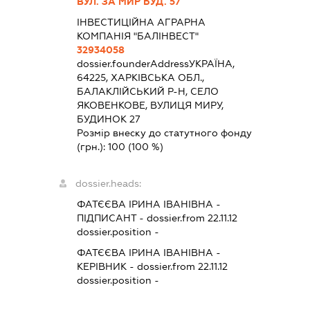
ВУЛ. ЗА МИР БУД. 57
ІНВЕСТИЦІЙНА АГРАРНА
КОМПАНІЯ "БАЛІНВЕСТ"
32934058
dossier.founderAddress
УКРАЇНА,
64225, ХАРКІВСЬКА ОБЛ.,
БАЛАКЛІЙСЬКИЙ Р-Н, СЕЛО
ЯКОВЕНКОВЕ, ВУЛИЦЯ МИРУ,
БУДИНОК 27
Розмір внеску до статутного фонду
(грн.):
100
(100 %)
dossier.heads:
ФАТЄЄВА ІРИНА ІВАНІВНА
-
ПІДПИСАНТ
- dossier.from 22.11.12
dossier.position -
ФАТЄЄВА ІРИНА ІВАНІВНА
-
КЕРІВНИК
- dossier.from 22.11.12
dossier.position -