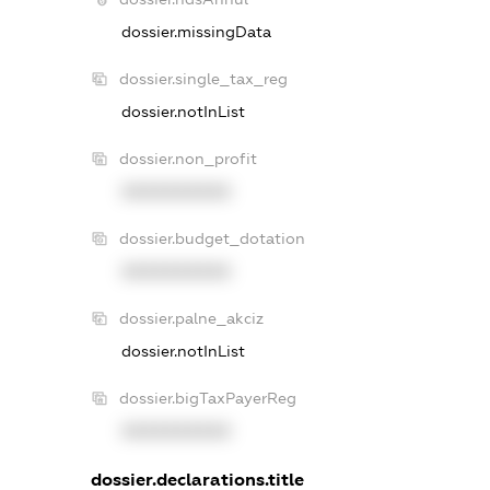
dossier.missingData
dossier.single_tax_reg
dossier.notInList
dossier.non_profit
XXXXXXXXXX
dossier.budget_dotation
XXXXXXXXXX
dossier.palne_akciz
dossier.notInList
dossier.bigTaxPayerReg
XXXXXXXXXX
dossier.declarations.title