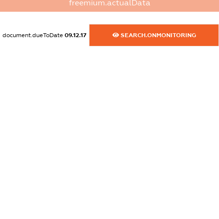
XXXXXXXXXX
freemium.actualData
dossier.commercial_info.activity
XXXXXXXXXX
document.dueToDate
09.12.17
SEARCH.ONMONITORING
freemium.exampleText_1
freemium.exampleText_2
freemium.anonymousPerSearch2
FREEMIUM.DETAILS
FREEMIUM.REGISTER