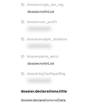
dossier.single_tax_reg
dossier.notInList
dossier.non_profit
XXXXXXXXXX
dossier.budget_dotation
XXXXXXXXXX
dossier.palne_akciz
dossier.notInList
dossier.bigTaxPayerReg
XXXXXXXXXX
dossier.declarations.title
dossier.declarations.noData