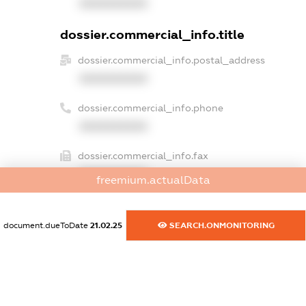
XXXXXXXXXX
dossier.commercial_info.title
dossier.commercial_info.postal_address
XXXXXXXXXX
dossier.commercial_info.phone
XXXXXXXXXX
dossier.commercial_info.fax
XXXXXXXXXX
freemium.actualData
dossier.commercial_info.email
XXXXXXXXXX
document.dueToDate
21.02.25
SEARCH.ONMONITORING
dossier.commercial_info.website
XXXXXXXXXX
dossier.commercial_info.activity