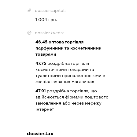
dossier.capital:
1 004 грн.
dossier.kveds:
46.45
оптова торгівля
парфумними та косметичними
товарами
47.75
роздрібна торгівля
косметичними товарами та
туалетними приналежностями в
спеціалізованих магазинах
47.91
роздрібна торгівля, що
здійснюється фірмами поштового
замовлення або через мережу
інтернет
dossier.tax