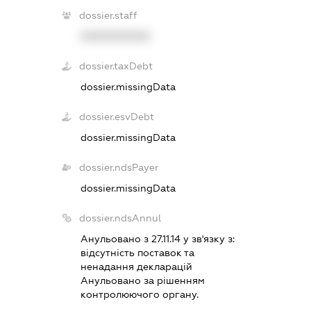
dossier.staff
XXXXXXXXXX
dossier.taxDebt
dossier.missingData
dossier.esvDebt
dossier.missingData
dossier.ndsPayer
dossier.missingData
dossier.ndsAnnul
Анульовано з 27.11.14 у зв'язку з:
вiдсутнiсть поставок та
ненадання декларацiй
Анульовано за рiшенням
контролюючого органу.