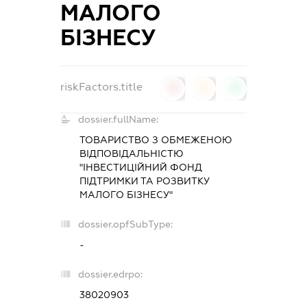
МАЛОГО
БІЗНЕСУ
riskFactors.title
0
0
0
dossier.fullName:
ТОВАРИСТВО З ОБМЕЖЕНОЮ
ВІДПОВІДАЛЬНІСТЮ
"ІНВЕСТИЦІЙНИЙ ФОНД
ПІДТРИМКИ ТА РОЗВИТКУ
МАЛОГО БІЗНЕСУ"
dossier.opfSubType:
-
dossier.edrpo:
38020903