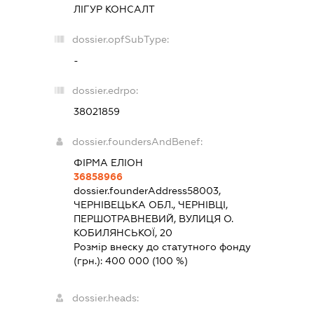
ЛІГУР КОНСАЛТ
dossier.opfSubType:
-
dossier.edrpo:
38021859
dossier.foundersAndBenef:
ФІРМА ЕЛІОН
36858966
dossier.founderAddress
58003,
ЧЕРНІВЕЦЬКА ОБЛ., ЧЕРНІВЦІ,
ПЕРШОТРАВНЕВИЙ, ВУЛИЦЯ О.
КОБИЛЯНСЬКОЇ, 20
Розмір внеску до статутного фонду
(грн.):
400 000
(100 %)
dossier.heads: