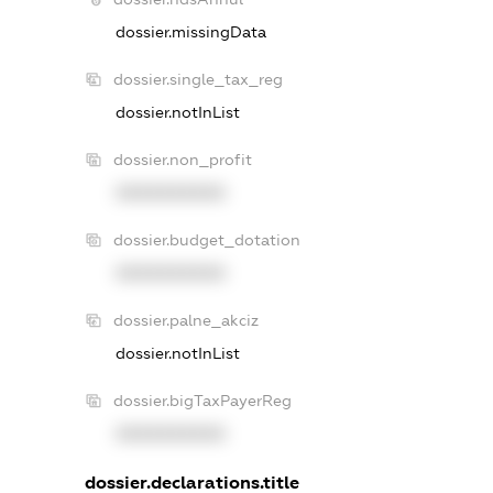
dossier.missingData
dossier.single_tax_reg
dossier.notInList
dossier.non_profit
XXXXXXXXXX
dossier.budget_dotation
XXXXXXXXXX
dossier.palne_akciz
dossier.notInList
dossier.bigTaxPayerReg
XXXXXXXXXX
dossier.declarations.title