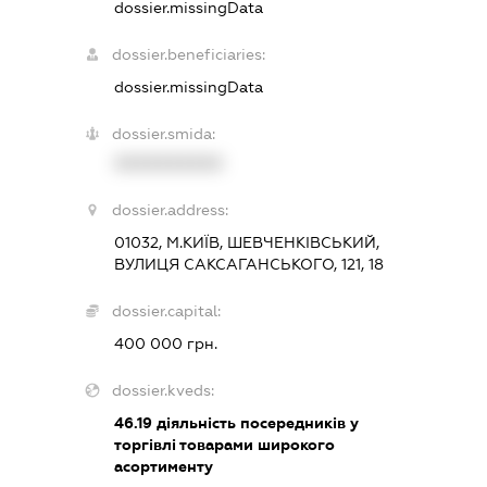
dossier.missingData
dossier.beneficiaries:
dossier.missingData
dossier.smida:
XXXXXXXXXX
dossier.address:
01032, М.КИЇВ, ШЕВЧЕНКІВСЬКИЙ,
ВУЛИЦЯ САКСАГАНСЬКОГО, 121, 18
dossier.capital:
400 000 грн.
dossier.kveds:
46.19
діяльність посередників у
торгівлі товарами широкого
асортименту