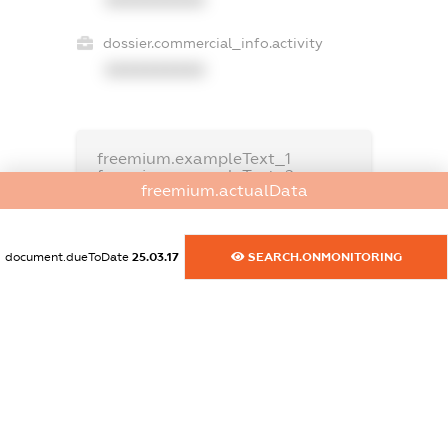
dossier.commercial_info.activity
XXXXXXXXXX
freemium.exampleText_1
freemium.exampleText_2
freemium.actualData
freemium.anonymousPerSearch2
FREEMIUM.DETAILS
FREEMIUM.REGISTER
document.dueToDate
25.03.17
SEARCH.ONMONITORING