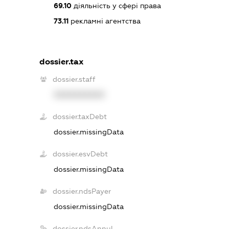
69.10
діяльність у сфері права
73.11
рекламні агентства
dossier.tax
dossier.staff
XXXXXXXXXX
dossier.taxDebt
dossier.missingData
dossier.esvDebt
dossier.missingData
dossier.ndsPayer
dossier.missingData
dossier.ndsAnnul