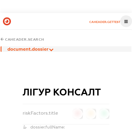
CAHEADER.GETTEST
CAHEADER.SEARCH
document.dossier
ЛІГУР КОНСАЛТ
riskFactors.title
0
0
0
dossier.fullName: