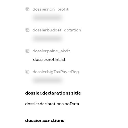
dossier.non_profit
XXXXXXXXXX
dossier.budget_dotation
XXXXXXXXXX
dossier.palne_akciz
dossier.notInList
dossier.bigTaxPayerReg
XXXXXXXXXX
dossier.declarations.title
dossier.declarations.noData
dossier.sanctions