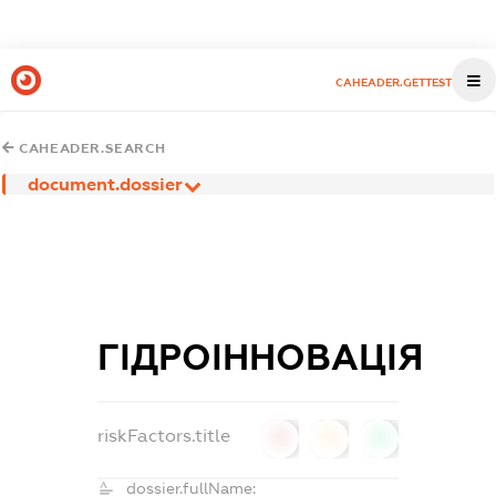
CAHEADER.GETTEST
CAHEADER.SEARCH
document.dossier
ГІДРОІННОВАЦІЯ
riskFactors.title
0
0
0
dossier.fullName: