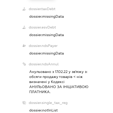
dossier.taxDebt
dossier.missingData
dossier.esvDebt
dossier.missingData
dossier.ndsPayer
dossier.missingData
dossier.ndsAnnul
Анульовано з 17.02.22 у зв'язку з:
обсяги продажу товарiв < нiж
визначенi у Кодексi
АНУЛЬОВАНО ЗА IНIЦIАТИВОЮ
ПЛАТНИКА.
dossier.single_tax_reg
dossier.notInList