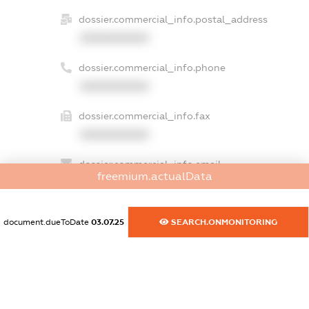
dossier.commercial_info.postal_address
XXXXXXXXXX
dossier.commercial_info.phone
XXXXXXXXXX
dossier.commercial_info.fax
XXXXXXXXXX
dossier.commercial_info.email
freemium.actualData
XXXXXXXXXX
dossier.commercial_info.website
document.dueToDate
03.07.25
SEARCH.ONMONITORING
XXXXXXXXXX
dossier.commercial_info.activity
XXXXXXXXXX