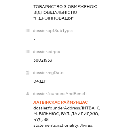
ТОВАРИСТВО З ОБМЕЖЕНОЮ
ВІДПОВІДАЛЬНІСТЮ
"ГІДРОІННОВАЦІЯ"
dossier.opfSubType:
-
dossier.edrpo:
38021933
dossier.regDate:
04.12.11
dossier.foundersAndBenef:
ЛАТВІНСКАС РАЙМУНДАС
dossier.founderAddress
ЛИТВА, 0,
М. ВІЛЬНЮС, ВУЛ. ДАЙЛИДЖЮ,
БУД. 38
statements.nationality:
Литва