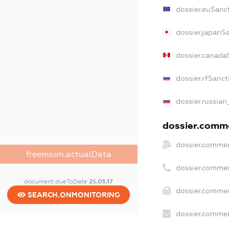
dossier.euSanc
dossier.japanS
dossier.canada
dossier.rfSanct
dossier.russian
dossier.comme
dossier.commer
freemium.actualData
dossier.commer
document.dueToDate
25.03.17
dossier.commer
SEARCH.ONMONITORING
dossier.commer