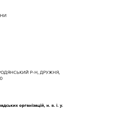
ЕНИ
ОРОДЯНСЬКИЙ Р-Н, ДРУЖНЯ,
80
дських організацій, н. в. і. у.