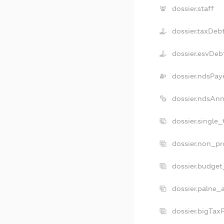
dossier.staff
dossier.taxDeb
dossier.esvDeb
dossier.ndsPay
dossier.ndsAnn
dossier.single
dossier.non_pr
dossier.budget
dossier.palne_
dossier.bigTax