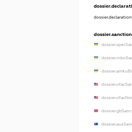
dossier.declarati
dossier.declaratio
dossier.sanction
dossier.specSa
dossier.rnboSa
dossier.amkuBl
dossier.ofacSa
dossier.ofacN
dossier.gbSanc
dossier.ausSan