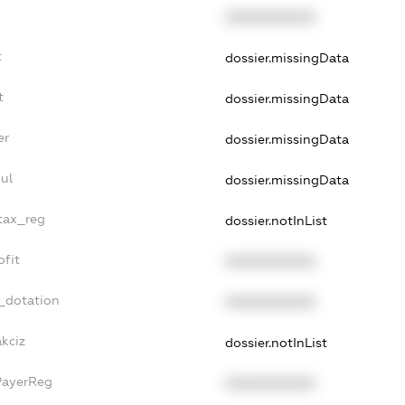
XXXXXXXXXX
t
dossier.missingData
t
dossier.missingData
er
dossier.missingData
ul
dossier.missingData
_tax_reg
dossier.notInList
ofit
XXXXXXXXXX
_dotation
XXXXXXXXXX
akciz
dossier.notInList
PayerReg
XXXXXXXXXX