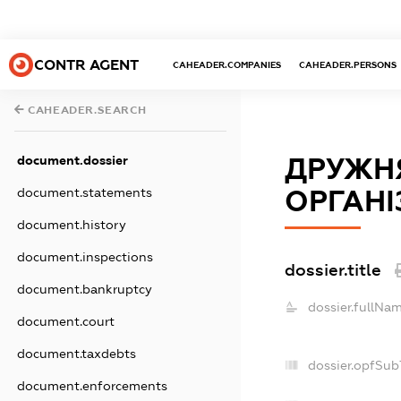
CONTR AGENT
CAHEADER.COMPANIES
CAHEADER.PERSONS
CAHEADER.SEARCH
document.dossier
ДРУЖН
document.statements
ОРГАНІ
document.history
document.inspections
dossier.title
document.bankruptcy
dossier.fullNam
document.court
document.taxdebts
dossier.opfSub
document.enforcements