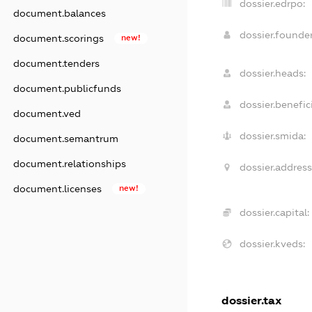
dossier.edrpo:
document.balances
dossier.found
document.scorings
new!
document.tenders
dossier.heads:
document.publicfunds
dossier.benefici
document.ved
dossier.smida:
document.semantrum
document.relationships
dossier.address
document.licenses
new!
dossier.capital:
dossier.kveds:
dossier.tax