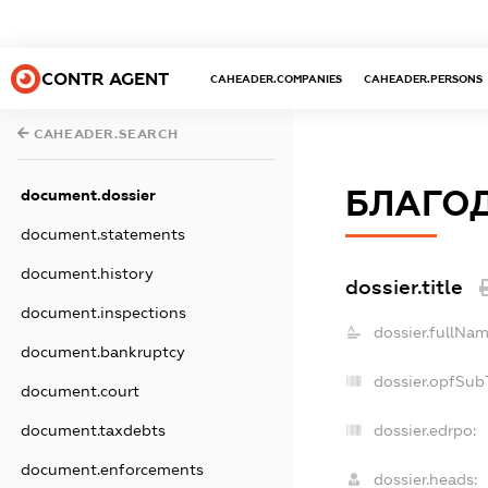
CONTR AGENT
CAHEADER.COMPANIES
CAHEADER.PERSONS
CAHEADER.SEARCH
БЛАГОД
document.dossier
document.statements
document.history
dossier.title
document.inspections
dossier.fullNam
document.bankruptcy
dossier.opfSub
document.court
dossier.edrpo:
document.taxdebts
document.enforcements
dossier.heads: