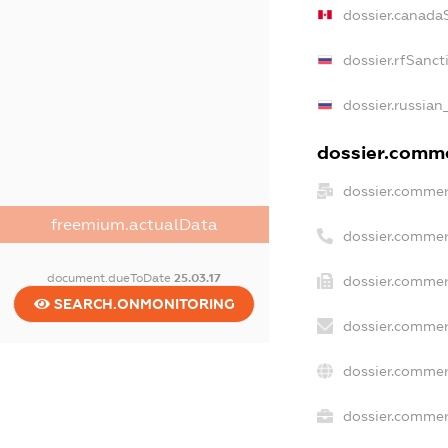
dossier.canada
dossier.rfSanct
dossier.russian
dossier.commer
dossier.commer
freemium.actualData
dossier.commer
document.dueToDate
25.03.17
dossier.commer
SEARCH.ONMONITORING
dossier.commer
dossier.commer
dossier.commerc