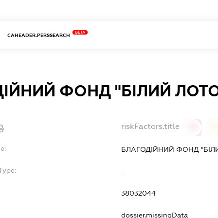
BETA
CAHEADER.PERSSEARCH
ІЙНИЙ ФОНД "БІЛИЙ ЛОТО
riskFactors.title
0
0
e:
БЛАГОДІЙНИЙ ФОНД "БІЛ
Type:
-
38032044
dossier.missingData