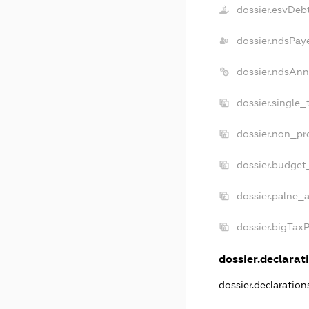
dossier.esvDeb
dossier.ndsPay
dossier.ndsAnn
dossier.single_
dossier.non_pro
dossier.budget
dossier.palne_a
dossier.bigTax
dossier.declarati
dossier.declaratio