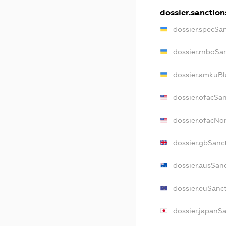
dossier.sanction
dossier.specSa
dossier.rnboSa
dossier.amkuBl
dossier.ofacSa
dossier.ofacN
dossier.gbSanc
dossier.ausSan
dossier.euSanc
dossier.japanS