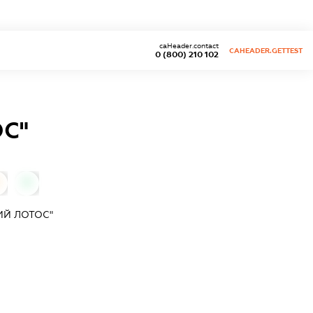
caHeader.contact
CAHEADER.GETTEST
0 (800) 210 102
С"
0
ИЙ ЛОТОС"