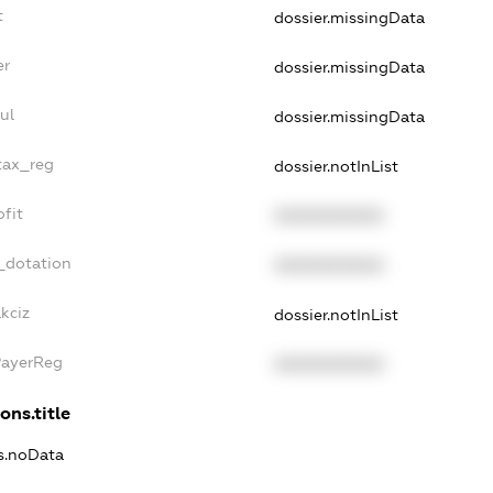
t
dossier.missingData
er
dossier.missingData
ul
dossier.missingData
tax_reg
dossier.notInList
fit
XXXXXXXXXX
_dotation
XXXXXXXXXX
kciz
dossier.notInList
PayerReg
XXXXXXXXXX
ons.title
ns.noData