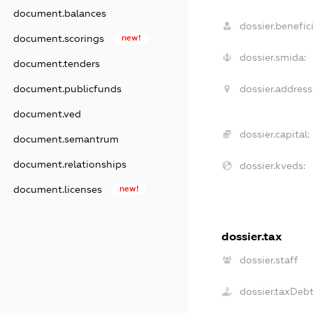
document.balances
dossier.benefici
document.scorings
new!
dossier.smida:
document.tenders
dossier.address
document.publicfunds
document.ved
dossier.capital:
document.semantrum
document.relationships
dossier.kveds:
document.licenses
new!
dossier.tax
dossier.staff
dossier.taxDeb