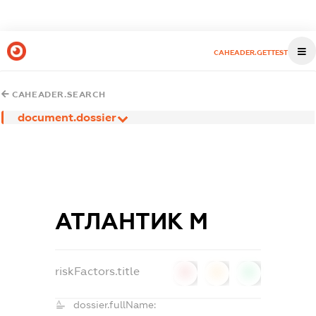
CAHEADER.GETTEST
CAHEADER.SEARCH
document.dossier
АТЛАНТИК М
riskFactors.title
0
0
0
dossier.fullName: