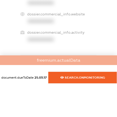
XXXXXXXXXX
dossier.commercial_info.website
XXXXXXXXXX
dossier.commercial_info.activity
XXXXXXXXXX
freemium.actualData
freemium.exampleText_1
freemium.exampleText_2
freemium.anonymousPerSearch2
document.dueToDate
25.03.17
SEARCH.ONMONITORING
FREEMIUM.DETAILS
FREEMIUM.REGISTER