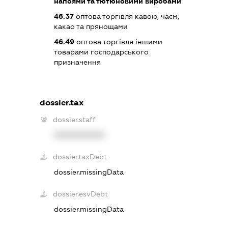
напоями та тютюновими виробами
46.37
оптова торгівля кавою, чаєм,
какао та прянощами
46.49
оптова торгівля іншими
товарами господарського
призначення
dossier.tax
dossier.staff
XXXXXXXXXX
dossier.taxDebt
dossier.missingData
dossier.esvDebt
dossier.missingData