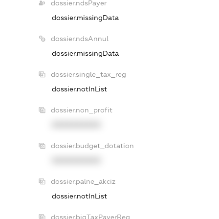
dossier.ndsPayer
dossier.missingData
dossier.ndsAnnul
dossier.missingData
dossier.single_tax_reg
dossier.notInList
dossier.non_profit
XXXXXXXXXX
dossier.budget_dotation
XXXXXXXXXX
dossier.palne_akciz
dossier.notInList
dossier.bigTaxPayerReg