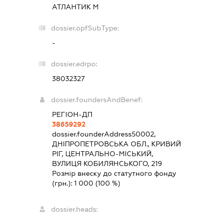
АТЛАНТИК М
dossier.opfSubType:
-
dossier.edrpo:
38032327
dossier.foundersAndBenef:
РЕГІОН-ДП
38659292
dossier.founderAddress
50002,
ДНІПРОПЕТРОВСЬКА ОБЛ., КРИВИЙ
РІГ, ЦЕНТРАЛЬНО-МІСЬКИЙ,
ВУЛИЦЯ КОБИЛЯНСЬКОГО, 219
Розмір внеску до статутного фонду
(грн.):
1 000
(100 %)
dossier.heads: