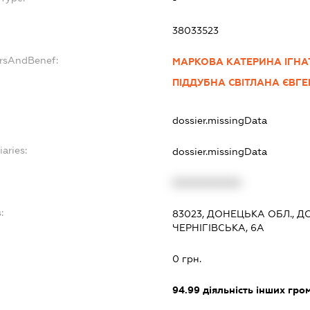
38033523
ersAndBenef:
МАРКОВА КАТЕРИНА ІГНА
ПІДДУБНА СВІТЛАНА ЄВГЕ
dossier.missingData
iaries:
dossier.missingData
XXXXXXXXXX
:
83023, ДОНЕЦЬКА ОБЛ., Д
ЧЕРНІГІВСЬКА, 6А
0 грн.
94.99
діяльність інших грома