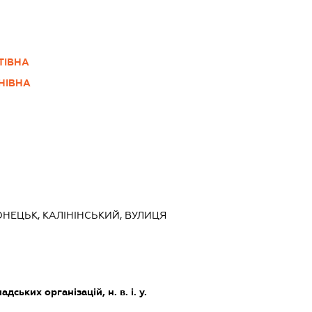
ТІВНА
НІВНА
ОНЕЦЬК, КАЛІНІНСЬКИЙ, ВУЛИЦЯ
дських організацій, н. в. і. у.