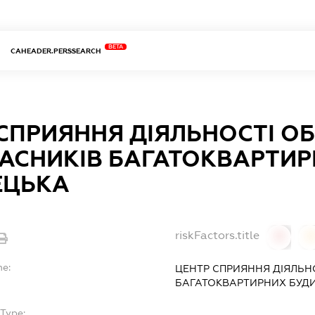
BETA
CAHEADER.PERSSEARCH
СПРИЯННЯ ДІЯЛЬНОСТІ О
АСНИКІВ БАГАТОКВАРТИР
ЕЦЬКА
riskFactors.title
0
0
me:
ЦЕНТР СПРИЯННЯ ДІЯЛЬН
БАГАТОКВАРТИРНИХ БУДИ
Type:
-