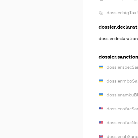
dossier.bigTa
dossier.declarati
dossier.declaratio
dossier.sanctio
dossier.specSa
dossier.rnboSa
dossier.amkuBl
dossier.ofacSa
dossier.ofacN
dossier.gbSanc