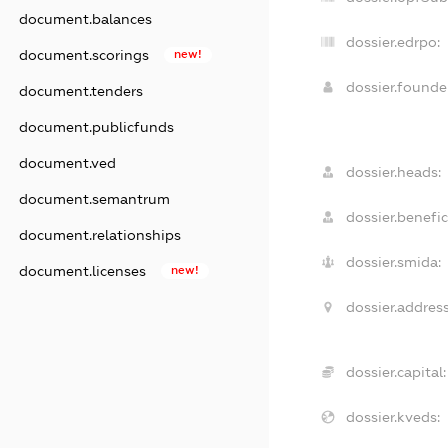
document.balances
dossier.edrpo:
document.scorings
new!
dossier.found
document.tenders
document.publicfunds
document.ved
dossier.heads:
document.semantrum
dossier.benefic
document.relationships
dossier.smida:
document.licenses
new!
dossier.address
dossier.capital:
dossier.kveds: