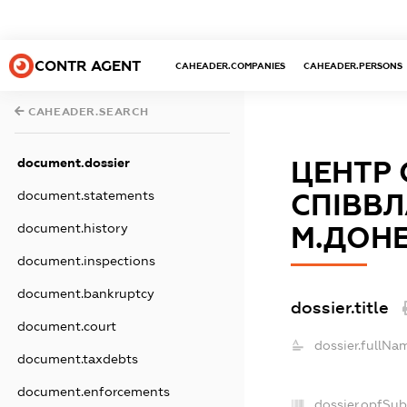
CONTR AGENT
CAHEADER.COMPANIES
CAHEADER.PERSONS
CAHEADER.SEARCH
document.dossier
ЦЕНТР 
document.statements
СПІВВЛ
document.history
М.ДОН
document.inspections
document.bankruptcy
dossier.title
document.court
dossier.fullNa
document.taxdebts
document.enforcements
dossier.opfSub