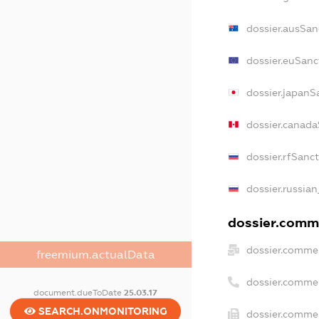
dossier.ausSan
dossier.euSanc
dossier.japanS
dossier.canad
dossier.rfSanc
dossier.russian
dossier.comme
dossier.commer
freemium.actualData
dossier.comme
document.dueToDate
25.03.17
SEARCH.ONMONITORING
dossier.commer