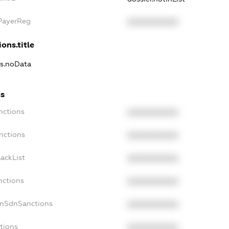
xPayerReg
XXXXXXXXXX
ons.title
ns.noData
ns
nctions
XXXXXXXXXX
nctions
XXXXXXXXXX
ackList
XXXXXXXXXX
nctions
XXXXXXXXXX
onSdnSanctions
XXXXXXXXXX
tions
XXXXXXXXXX