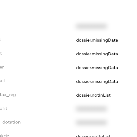
XXXXXXXXXX
t
dossier.missingData
t
dossier.missingData
er
dossier.missingData
nul
dossier.missingData
_tax_reg
dossier.notInList
ofit
XXXXXXXXXX
t_dotation
XXXXXXXXXX
akciz
dossier.notInList