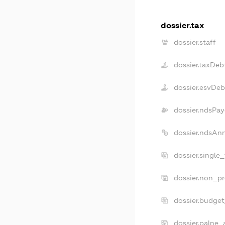
dossier.tax
dossier.staff
dossier.taxDeb
dossier.esvDeb
dossier.ndsPay
dossier.ndsAn
dossier.single
dossier.non_pr
dossier.budge
dossier.palne_