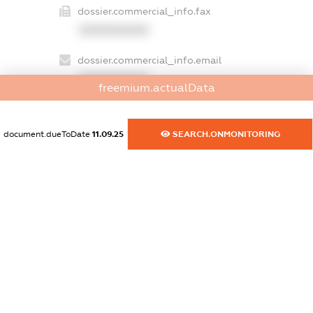
dossier.commercial_info.fax
XXXXXXXXXX
dossier.commercial_info.email
XXXXXXXXXX
freemium.actualData
dossier.commercial_info.website
XXXXXXXXXX
document.dueToDate
11.09.25
SEARCH.ONMONITORING
dossier.commercial_info.activity
XXXXXXXXXX
freemium.exampleText_1
freemium.exampleText_2
freemium.anonymousPerSearch2
FREEMIUM.DETAILS
FREEMIUM.REGISTER