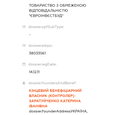
ТОВАРИСТВО З ОБМЕЖЕНОЮ
ВІДПОВІДАЛЬНІСТЮ
"ЄВРОІНВЄСТБУД"
dossier.opfSubType:
-
dossier.edrpo:
38033561
dossier.regDate:
14.12.11
dossier.foundersAndBenef:
КІНЦЕВИЙ БЕНЕФІЦІАРНИЙ
ВЛАСНИК (КОНТРОЛЕР)-
ЗАРАТУЙЧЕНКО КАТЕРИНА
ІВАНІВНА
dossier.founderAddress
УКРАЇНА,