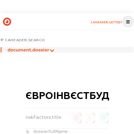
CAHEADER.GETTEST
CAHEADER.SEARCH
document.dossier
ЄВРОІНВЄСТБУД
riskFactors.title
0
0
0
dossier.fullName: