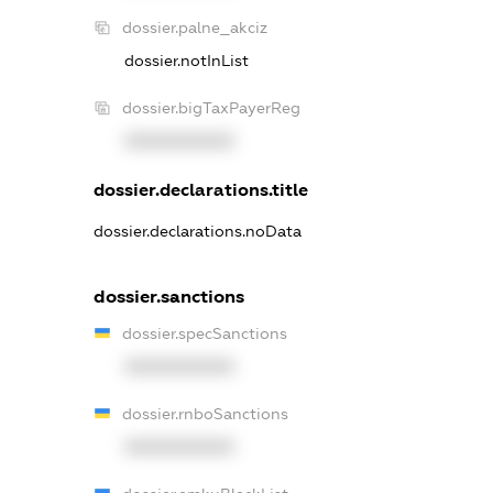
dossier.palne_akciz
dossier.notInList
dossier.bigTaxPayerReg
XXXXXXXXXX
dossier.declarations.title
dossier.declarations.noData
dossier.sanctions
dossier.specSanctions
XXXXXXXXXX
dossier.rnboSanctions
XXXXXXXXXX