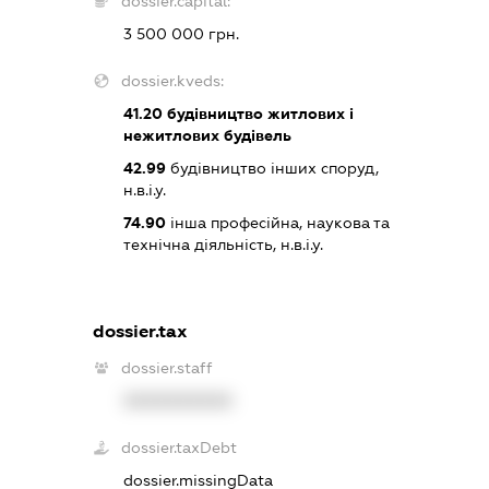
dossier.capital:
3 500 000 грн.
dossier.kveds:
41.20
будівництво житлових і
нежитлових будівель
42.99
будівництво інших споруд,
н.в.і.у.
74.90
інша професійна, наукова та
технічна діяльність, н.в.і.у.
dossier.tax
dossier.staff
XXXXXXXXXX
dossier.taxDebt
dossier.missingData