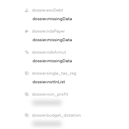
dossier.esvDebt
dossier.missingData
dossier.ndsPayer
dossier.missingData
dossier.ndsAnnul
dossier.missingData
dossier.single_tax_reg
dossier.notInList
dossier.non_profit
XXXXXXXXXX
dossier.budget_dotation
XXXXXXXXXX