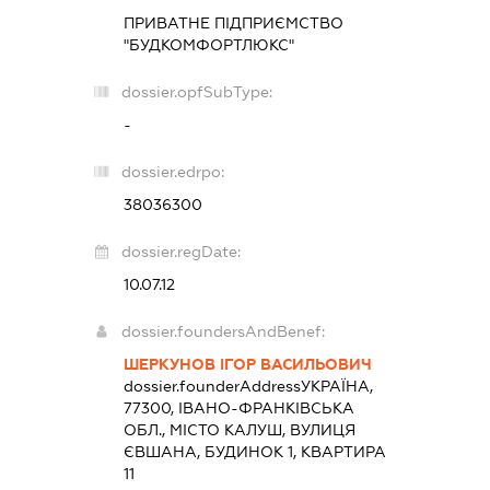
ПРИВАТНЕ ПІДПРИЄМСТВО
"БУДКОМФОРТЛЮКС"
dossier.opfSubType:
-
dossier.edrpo:
38036300
dossier.regDate:
10.07.12
dossier.foundersAndBenef:
ШЕРКУНОВ ІГОР ВАСИЛЬОВИЧ
dossier.founderAddress
УКРАЇНА,
77300, ІВАНО-ФРАНКІВСЬКА
ОБЛ., МІСТО КАЛУШ, ВУЛИЦЯ
ЄВШАНА, БУДИНОК 1, КВАРТИРА
11