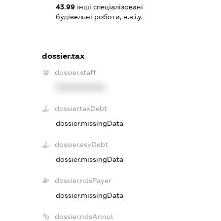
43.99
інші спеціалізовані
будівельні роботи, н.в.і.у.
dossier.tax
dossier.staff
XXXXXXXXXX
dossier.taxDebt
dossier.missingData
dossier.esvDebt
dossier.missingData
dossier.ndsPayer
dossier.missingData
dossier.ndsAnnul