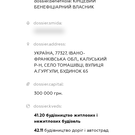
dossier.benefRole:
КІНЦЕВИЙ
БЕНЕФІЦІАРНИЙ ВЛАСНИК
dossier.smida:
XXXXXXXXXX
dossier.address:
УКРАЇНА, 77327, ІВАНО-
ФРАНКІВСЬКА ОБЛ., КАЛУСЬКИЙ
Р-Н, СЕЛО ТОМАШІВЦІ, ВУЛИЦЯ
А.ГУРГУЛИ, БУДИНОК 65
dossier.capital:
300 000 грн.
dossier.kveds:
41.20
будівництво житлових і
нежитлових будівель
42.11
будівництво доріг і автострад