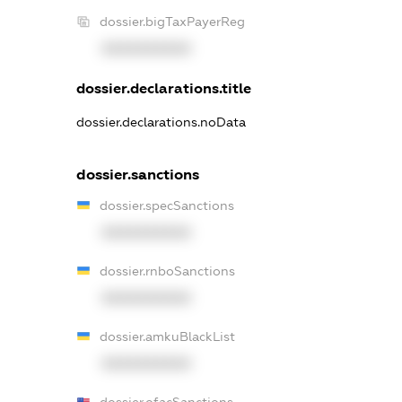
dossier.bigTaxPayerReg
XXXXXXXXXX
dossier.declarations.title
dossier.declarations.noData
dossier.sanctions
dossier.specSanctions
XXXXXXXXXX
dossier.rnboSanctions
XXXXXXXXXX
dossier.amkuBlackList
XXXXXXXXXX
dossier.ofacSanctions