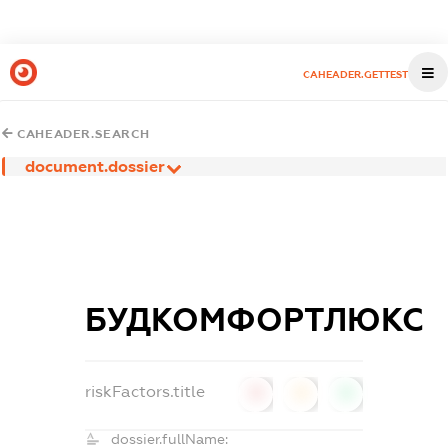
CAHEADER.GETTEST
CAHEADER.SEARCH
document.dossier
БУДКОМФОРТЛЮКС
riskFactors.title
0
0
0
dossier.fullName: