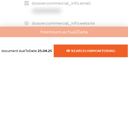
dossier.commercial_info.email
XXXXXXXXXX
dossier.commercial_info.website
XXXXXXXXXX
freemium.actualData
dossier.commercial_info.activity
XXXXXXXXXX
document.dueToDate
25.04.25
SEARCH.ONMONITORING
freemium.exampleText_1
freemium.exampleText_2
freemium.anonymousPerSearch2
FREEMIUM.DETAILS
FREEMIUM.REGISTER