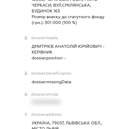
ЧЕРКАСИ, ВУЛ.СМІЛЯНСЬКА,
БУДИНОК 163
Розмір внеску до статутного фонду
(грн.):
301 000
(100 %)
dossier.heads:
ДМИТРІЄВ АНАТОЛІЙ ЮРІЙОВИЧ
-
КЕРІВНИК
dossier.position -
dossier.beneficiaries:
dossier.missingData
dossier.smida:
XXXXXXXXXX
dossier.address:
УКРАЇНА, 79037, ЛЬВІВСЬКА ОБЛ.,
МІСТО ЛЬВІВ,