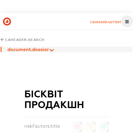
CAHEADER.GETTEST
CAHEADER.SEARCH
document.dossier
БІСКВІТ
ПРОДАКШН
riskFactors.title
0
0
0