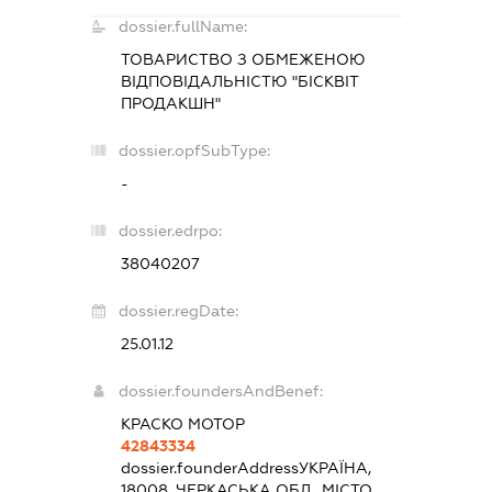
dossier.fullName:
ТОВАРИСТВО З ОБМЕЖЕНОЮ
ВІДПОВІДАЛЬНІСТЮ "БІСКВІТ
ПРОДАКШН"
dossier.opfSubType:
-
dossier.edrpo:
38040207
dossier.regDate:
25.01.12
dossier.foundersAndBenef:
КРАСКО МОТОР
42843334
dossier.founderAddress
УКРАЇНА,
18008, ЧЕРКАСЬКА ОБЛ., МІСТО