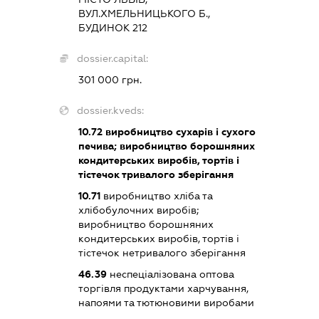
ВУЛ.ХМЕЛЬНИЦЬКОГО Б.,
БУДИНОК 212
dossier.capital:
301 000 грн.
dossier.kveds:
10.72
виробництво сухарів і сухого
печива; виробництво борошняних
кондитерських виробів, тортів і
тістечок тривалого зберігання
10.71
виробництво хліба та
хлібобулочних виробів;
виробництво борошняних
кондитерських виробів, тортів і
тістечок нетривалого зберігання
46.39
неспеціалізована оптова
торгівля продуктами харчування,
напоями та тютюновими виробами