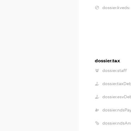
dossier.kveds:
dossier.tax
dossier.staff
dossier.taxDe
dossier.esvDe
dossier.ndsPa
dossier.ndsAn