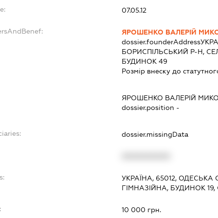
e:
07.05.12
ersAndBenef:
ЯРОШЕНКО ВАЛЕРІЙ МИК
dossier.founderAddress
УКРА
БОРИСПІЛЬСЬКИЙ Р-Н, СЕ
БУДИНОК 49
Розмір внеску до статутног
ЯРОШЕНКО ВАЛЕРІЙ МИ
dossier.position -
iaries:
dossier.missingData
XXXXXXXXXX
s:
УКРАЇНА, 65012, ОДЕСЬКА 
ГІМНАЗІЙНА, БУДИНОК 19, 
:
10 000 грн.