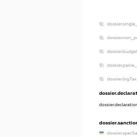
dossier.single
dossier.non_pr
dossier.budge
dossier.palne_
dossier.bigTa
dossier.declarat
dossier.declarati
dossier.sanctio
dossier.specS