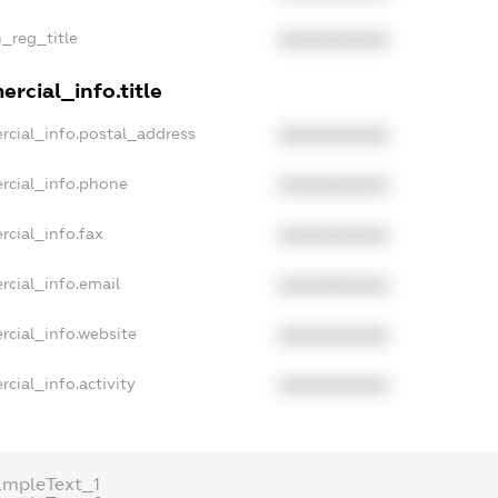
n_reg_title
XXXXXXXXXX
rcial_info.title
rcial_info.postal_address
XXXXXXXXXX
rcial_info.phone
XXXXXXXXXX
rcial_info.fax
XXXXXXXXXX
rcial_info.email
XXXXXXXXXX
rcial_info.website
XXXXXXXXXX
cial_info.activity
XXXXXXXXXX
ampleText_1