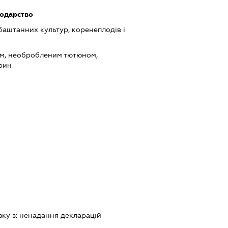
подарство
баштанних культур, коренеплодів і
ом, необробленим тютюном,
рин
зку з:
ненадання декларацiй