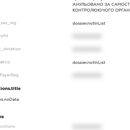
АНУЛЬОВАНО ЗА САМОСТ
КОНТРОЛЮЮЧОГО ОРГАНУ
_tax_reg
dossier.notInList
ofit
XXXXXXXXXX
t_dotation
XXXXXXXXXX
akciz
dossier.notInList
xPayerReg
XXXXXXXXXX
ions.title
ons.noData
ns
anctions
XXXXXXXXXX