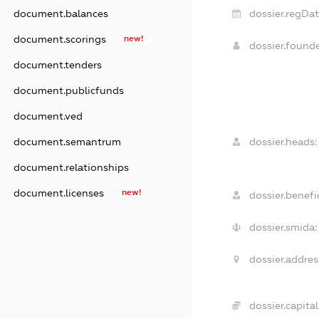
dossier.regDat
document.balances
document.scorings
new!
dossier.found
document.tenders
document.publicfunds
document.ved
dossier.heads:
document.semantrum
document.relationships
document.licenses
new!
dossier.benefic
dossier.smida:
dossier.addres
dossier.capital