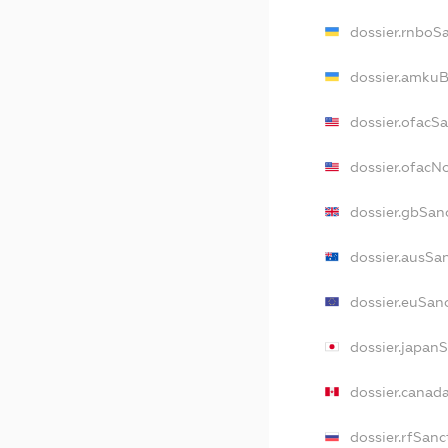
dossier.rnboS
dossier.amkuB
dossier.ofacS
dossier.ofac
dossier.gbSan
dossier.ausSa
dossier.euSan
dossier.japan
dossier.canad
dossier.rfSanc