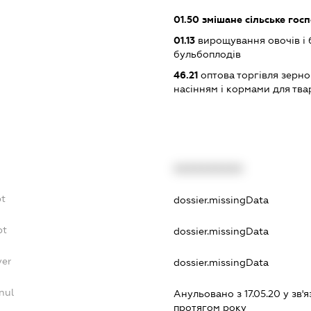
01.50
змішане сільське гос
01.13
вирощування овочів і 
бульбоплодів
46.21
оптова торгівля зерн
насінням і кормами для тва
XXXXXXXXXX
bt
dossier.missingData
bt
dossier.missingData
yer
dossier.missingData
nul
Анульовано з 17.05.20 у зв'я
протягом року