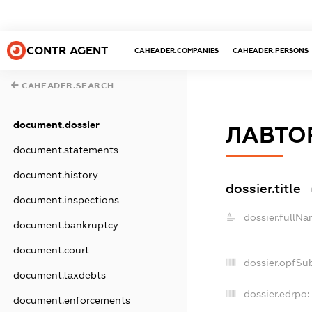
CONTR AGENT
CAHEADER.COMPANIES
CAHEADER.PERSONS
CAHEADER.SEARCH
document.dossier
ЛАВТО
document.statements
document.history
dossier.title
document.inspections
dossier.fullNa
document.bankruptcy
document.court
dossier.opfSu
document.taxdebts
dossier.edrpo:
document.enforcements