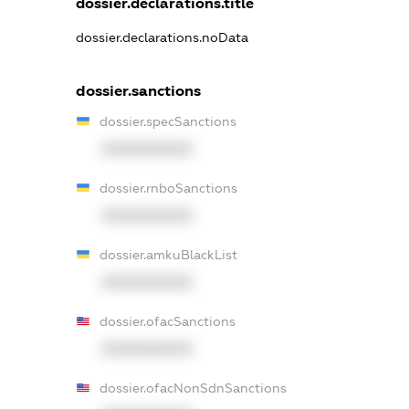
dossier.declarations.title
dossier.declarations.noData
dossier.sanctions
dossier.specSanctions
XXXXXXXXXX
dossier.rnboSanctions
XXXXXXXXXX
dossier.amkuBlackList
XXXXXXXXXX
dossier.ofacSanctions
XXXXXXXXXX
dossier.ofacNonSdnSanctions