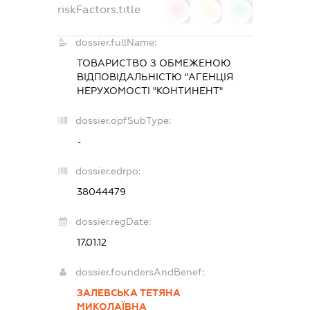
riskFactors.title
0
0
0
dossier.fullName:
ТОВАРИСТВО З ОБМЕЖЕНОЮ
ВІДПОВІДАЛЬНІСТЮ "АГЕНЦІЯ
НЕРУХОМОСТІ "КОНТИНЕНТ"
dossier.opfSubType:
-
dossier.edrpo:
38044479
dossier.regDate:
17.01.12
dossier.foundersAndBenef:
ЗАЛЕВСЬКА ТЕТЯНА
МИКОЛАЇВНА