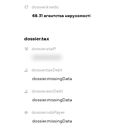
dossier.kveds:
68.31
агентства нерухомості
dossier.tax
dossier.staff
XXXXXXXXXX
dossier.taxDebt
dossier.missingData
dossier.esvDebt
dossier.missingData
dossier.ndsPayer
dossier.missingData