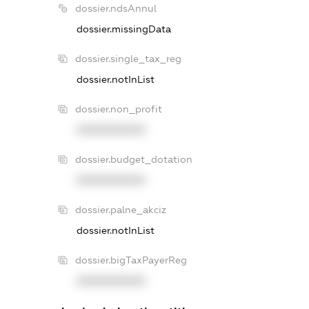
dossier.ndsAnnul
dossier.missingData
dossier.single_tax_reg
dossier.notInList
dossier.non_profit
XXXXXXXXXX
dossier.budget_dotation
XXXXXXXXXX
dossier.palne_akciz
dossier.notInList
dossier.bigTaxPayerReg
XXXXXXXXXX