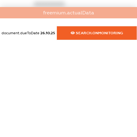
XXXXXXXXXX
freemium.actualData
dossier.commercial_info.activity
XXXXXXXXXX
document.dueToDate
26.10.25
SEARCH.ONMONITORING
freemium.exampleText_1
freemium.exampleText_2
freemium.anonymousPerSearch2
FREEMIUM.DETAILS
FREEMIUM.REGISTER