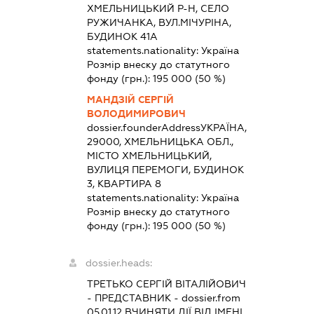
ХМЕЛЬНИЦЬКИЙ Р-Н, СЕЛО
РУЖИЧАНКА, ВУЛ.МІЧУРІНА,
БУДИНОК 41А
statements.nationality:
Україна
Розмір внеску до статутного
фонду (грн.):
195 000
(50 %)
МАНДЗІЙ СЕРГІЙ
ВОЛОДИМИРОВИЧ
dossier.founderAddress
УКРАЇНА,
29000, ХМЕЛЬНИЦЬКА ОБЛ.,
МІСТО ХМЕЛЬНИЦЬКИЙ,
ВУЛИЦЯ ПЕРЕМОГИ, БУДИНОК
3, КВАРТИРА 8
statements.nationality:
Україна
Розмір внеску до статутного
фонду (грн.):
195 000
(50 %)
dossier.heads:
ТРЕТЬКО СЕРГІЙ ВІТАЛІЙОВИЧ
-
ПРЕДСТАВНИК
- dossier.from
05.01.12
ВЧИНЯТИ ДІЇ ВІД ІМЕНІ