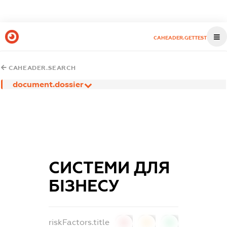
CAHEADER.GETTEST
CAHEADER.SEARCH
document.dossier
СИСТЕМИ ДЛЯ
БІЗНЕСУ
riskFactors.title
0
0
0