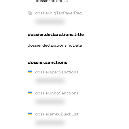
dossier.notInList
dossier.bigTaxPayerReg
XXXXXXXXXX
dossier.declarations.title
dossier.declarations.noData
dossier.sanctions
dossier.specSanctions
XXXXXXXXXX
dossier.rnboSanctions
XXXXXXXXXX
dossier.amkuBlackList
XXXXXXXXXX