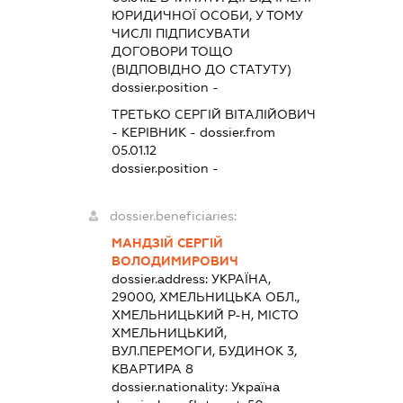
ЮРИДИЧНОЇ ОСОБИ, У ТОМУ
ЧИСЛІ ПІДПИСУВАТИ
ДОГОВОРИ ТОЩО
(ВІДПОВІДНО ДО СТАТУТУ)
dossier.position -
ТРЕТЬКО СЕРГІЙ ВІТАЛІЙОВИЧ
-
КЕРІВНИК
- dossier.from
05.01.12
dossier.position -
dossier.beneficiaries:
МАНДЗІЙ СЕРГІЙ
ВОЛОДИМИРОВИЧ
dossier.address:
УКРАЇНА,
29000, ХМЕЛЬНИЦЬКА ОБЛ.,
ХМЕЛЬНИЦЬКИЙ Р-Н, МІСТО
ХМЕЛЬНИЦЬКИЙ,
ВУЛ.ПЕРЕМОГИ, БУДИНОК 3,
КВАРТИРА 8
dossier.nationality:
Україна