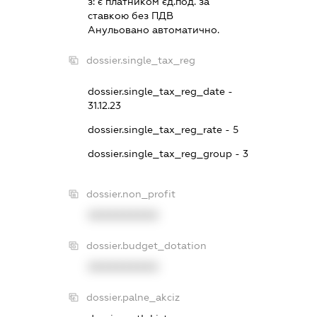
з:
є платником єд.под. за
ставкою без ПДВ
Анульовано автоматично.
dossier.single_tax_reg
dossier.single_tax_reg_date -
31.12.23
dossier.single_tax_reg_rate - 5
dossier.single_tax_reg_group - 3
dossier.non_profit
XXXXXXXXXX
dossier.budget_dotation
XXXXXXXXXX
dossier.palne_akciz