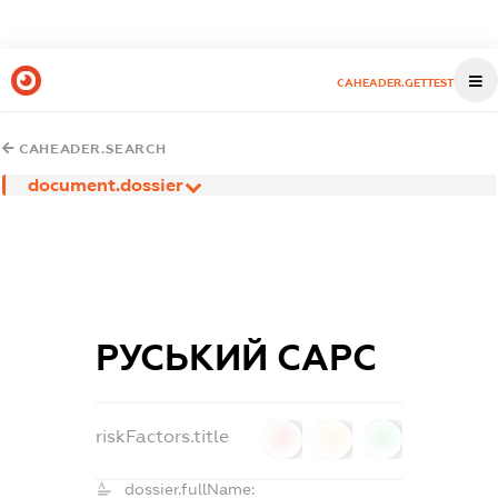
CAHEADER.GETTEST
CAHEADER.SEARCH
document.dossier
РУСЬКИЙ САРС
riskFactors.title
0
0
0
dossier.fullName: