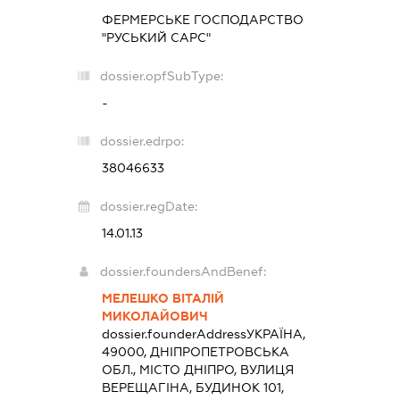
ФЕРМЕРСЬКЕ ГОСПОДАРСТВО
"РУСЬКИЙ САРС"
dossier.opfSubType:
-
dossier.edrpo:
38046633
dossier.regDate:
14.01.13
dossier.foundersAndBenef:
МЕЛЕШКО ВІТАЛІЙ
МИКОЛАЙОВИЧ
dossier.founderAddress
УКРАЇНА,
49000, ДНІПРОПЕТРОВСЬКА
ОБЛ., МІСТО ДНІПРО, ВУЛИЦЯ
ВЕРЕЩАГІНА, БУДИНОК 101,