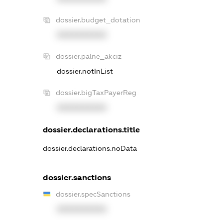
dossier.budget_dotation
XXXXXXXXXX
dossier.palne_akciz
dossier.notInList
dossier.bigTaxPayerReg
XXXXXXXXXX
dossier.declarations.title
dossier.declarations.noData
dossier.sanctions
dossier.specSanctions
XXXXXXXXXX