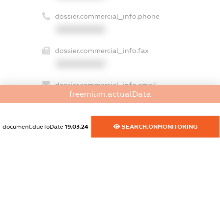
dossier.commercial_info.phone
XXXXXXXXXX
dossier.commercial_info.fax
XXXXXXXXXX
dossier.commercial_info.email
freemium.actualData
XXXXXXXXXX
dossier.commercial_info.website
document.dueToDate
19.03.24
SEARCH.ONMONITORING
XXXXXXXXXX
dossier.commercial_info.activity
XXXXXXXXXX
freemium.exampleText_1
freemium.exampleText_2