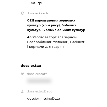
1 000 грн.
dossier.kveds:
01.11
вирощування зернових
культур (крім рису), бобових
культур і насіння олійних культур
46.21
оптова торгівля зерном,
необробленим тютюном, насінням
і кормами для тварин
dossier.tax
dossier.staff
XXXXXXXXXX
dossier.taxDebt
dossier.missingData