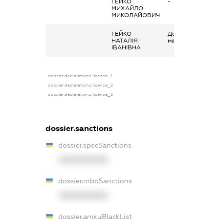
ГЕЙКО
-
МИХАЙЛО
МИКОЛАЙОВИЧ
ГЕЙКО
Дохід від наданн
НАТАЛІЯ
майна в оренду
ІВАНІВНА
dossier.declarations.license_1
dossier.declarations.license_2
dossier.declarations.license_3
dossier.sanctions
dossier.specSanctions
XXXXXXXXXX
dossier.rnboSanctions
XXXXXXXXXX
dossier.amkuBlackList