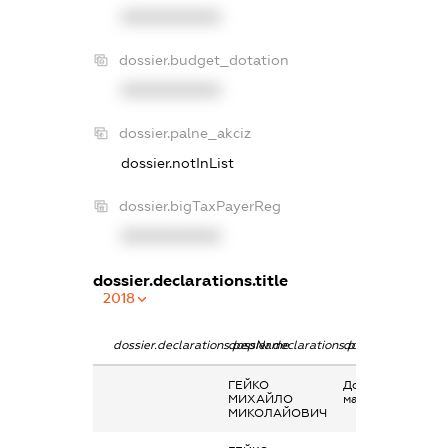
XXXXXXXXXX
dossier.budget_dotation
XXXXXXXXXX
dossier.palne_akciz
dossier.notInList
dossier.bigTaxPayerReg
XXXXXXXXXX
dossier.declarations.title
2018
dossier.declarations.pepName
dossier.declarations.personName
dossier.declarati
ГЕЙКО
Дохід від наданн
МИХАЙЛО
майна в оренду
МИКОЛАЙОВИЧ