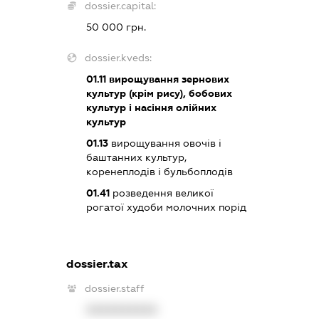
dossier.capital:
50 000 грн.
dossier.kveds:
01.11
вирощування зернових
культур (крім рису), бобових
культур і насіння олійних
культур
01.13
вирощування овочів і
баштанних культур,
коренеплодів і бульбоплодів
01.41
розведення великої
рогатої худоби молочних порід
dossier.tax
dossier.staff
XXXXXXXXXX