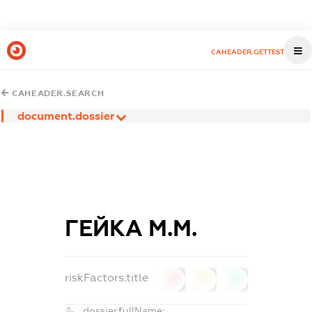
CAHEADER.GETTEST
CAHEADER.SEARCH
document.dossier
ГЕЙКА М.М.
riskFactors.title
0
0
0
dossier.fullName: