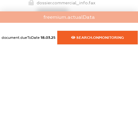
dossier.commercial_info.fax
XXXXXXXXXX
freemium.actualData
dossier.commercial_info.email
XXXXXXXXXX
document.dueToDate
18.03.25
SEARCH.ONMONITORING
dossier.commercial_info.website
XXXXXXXXXX
dossier.commercial_info.activity
XXXXXXXXXX
freemium.exampleText_1
freemium.exampleText_2
freemium.anonymousPerSearch2
FREEMIUM.DETAILS
FREEMIUM.REGISTER