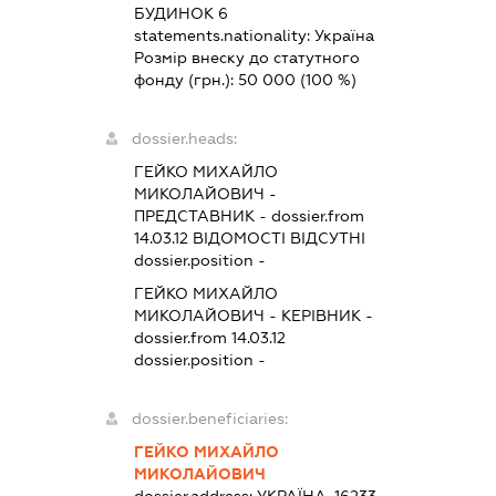
БУДИНОК 6
statements.nationality:
Україна
Розмір внеску до статутного
фонду (грн.):
50 000
(100 %)
dossier.heads:
ГЕЙКО МИХАЙЛО
МИКОЛАЙОВИЧ
-
ПРЕДСТАВНИК
- dossier.from
14.03.12
ВІДОМОСТІ ВІДСУТНІ
dossier.position -
ГЕЙКО МИХАЙЛО
МИКОЛАЙОВИЧ
-
КЕРІВНИК
-
dossier.from 14.03.12
dossier.position -
dossier.beneficiaries:
ГЕЙКО МИХАЙЛО
МИКОЛАЙОВИЧ