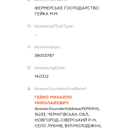
ФЕРМЕРСЬКЕ ГОСПОДАРСТВО
ГЕЙКА М.М.
dossier.opfSubType:
-
dossier.edrpo:
38053787
dossier.regDate:
14.03.12
dossier.foundersAndBenef:
ГЕЙКО МИХАЙЛО
МИКОЛАЙОВИЧ
dossier.founderAddress
УКРАЇНА,
16233, ЧЕРНІГІВСЬКА ОБЛ.,
НОВГОРОД-СІВЕРСЬКИЙ Р-Н,
СЕЛО ЛУКНІВ, ВУЛ.МОЛОДІЖНА,