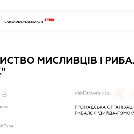
BETA
CAHEADER.PERSSEARCH
ИСТВО МИСЛИВЦІВ І РИБА
"
riskFactors.title
0
ame:
ГРОМАДСЬКА ОРГАНІЗАЦ
РИБАЛОК "ДИЙДА-ГОМОК
ubType:
-