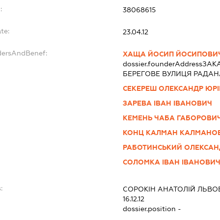
:
38068615
te:
23.04.12
dersAndBenef:
ХАЩА ЙОСИП ЙОСИПОВИ
dossier.founderAddress
ЗАКА
БЕРЕГОВЕ ВУЛИЦЯ РАДАН
СЕКЕРЕШ ОЛЕКСАНДР ЮР
ЗАРЕВА ІВАН ІВАНОВИЧ
КЕМЕНЬ ЧАБА ГАБОРОВИ
КОНЦ КАЛМАН КАЛМАНО
РАБОТИНСЬКИЙ ОЛЕКСАН
СОЛОМКА ІВАН ІВАНОВИ
:
СОРОКІН АНАТОЛІЙ ЛЬВО
16.12.12
dossier.position -