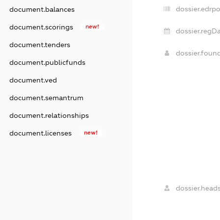
dossier.edrpo
document.balances
document.scorings
new!
dossier.regDa
document.tenders
dossier.foun
document.publicfunds
document.ved
document.semantrum
document.relationships
document.licenses
new!
dossier.heads