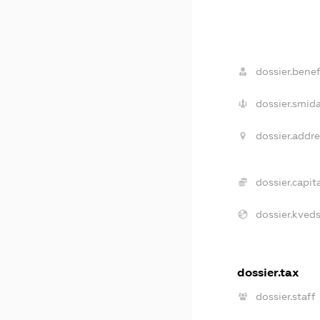
dossier.benefi
dossier.smida
dossier.addre
dossier.capita
dossier.kveds
dossier.tax
dossier.staff