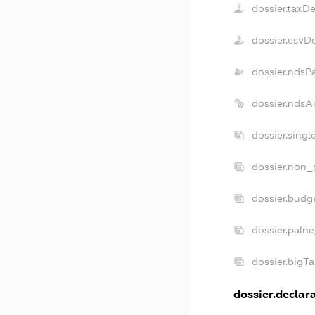
dossier.taxD
dossier.esvD
dossier.ndsP
dossier.ndsA
dossier.sing
dossier.non_
dossier.budg
dossier.palne
dossier.bigT
dossier.declara