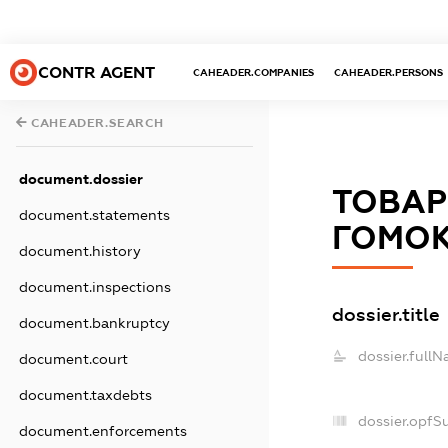
CONTR AGENT
CAHEADER.COMPANIES
CAHEADER.PERSONS
CAHEADER.SEARCH
document.dossier
ТОВАР
document.statements
ГОМОК
document.history
document.inspections
dossier.title
document.bankruptcy
dossier.fullN
document.court
document.taxdebts
dossier.opfS
document.enforcements