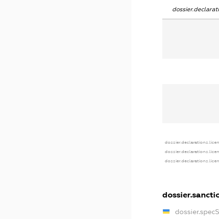
dossier.declara
dossier.declarations.lice
dossier.declarations.lice
dossier.declarations.lice
dossier.sancti
dossier.spec