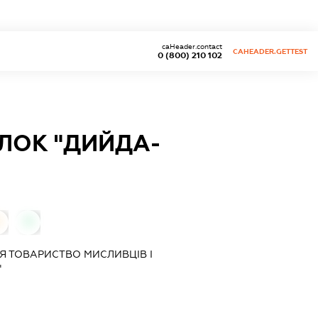
caHeader.contact
CAHEADER.GETTEST
0 (800) 210 102
ЛОК "ДИЙДА-
0
0
ІЯ
ТОВАРИСТВО МИСЛИВЦІВ І
"