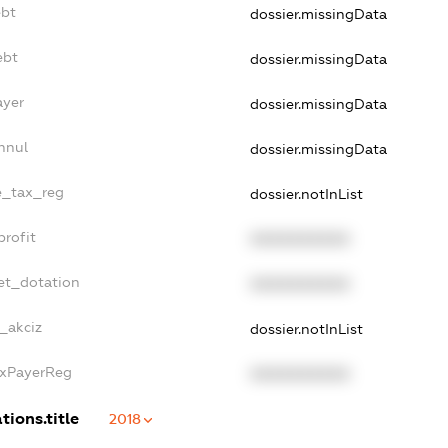
ebt
dossier.missingData
ebt
dossier.missingData
ayer
dossier.missingData
nnul
dossier.missingData
le_tax_reg
dossier.notInList
profit
XXXXXXXXXX
et_dotation
XXXXXXXXXX
_akciz
dossier.notInList
axPayerReg
XXXXXXXXXX
tions.title
2018