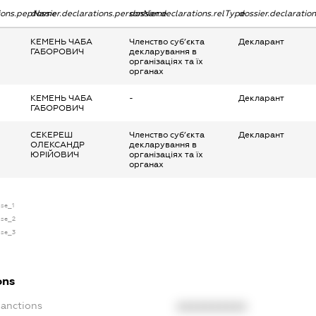
tions.pepName
dossier.declarations.personName
dossier.declarations.relType
dossier.declaratio
КЕМЕНЬ ЧАБА
Членство суб’єкта
Декларант
ГАБОРОВИЧ
декларування в
організаціях та їх
органах
КЕМЕНЬ ЧАБА
-
Декларант
ГАБОРОВИЧ
СЕКЕРЕШ
Членство суб’єкта
Декларант
ОЛЕКСАНДР
декларування в
ЮРІЙОВИЧ
організаціях та їх
органах
nse_1
nse_2
nse_3
ons
Sanctions
XXXXXXXXXX