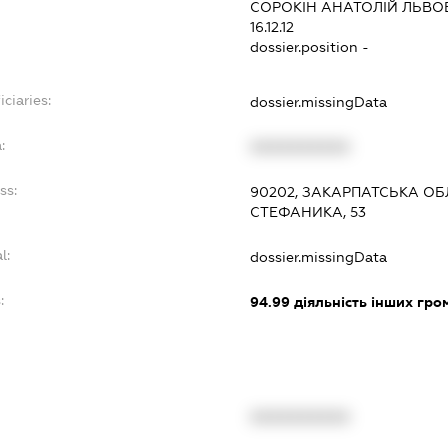
СОРОКІН АНАТОЛІЙ ЛЬВО
16.12.12
dossier.position -
ciaries:
dossier.missingData
:
XXXXXXXXXX
ss:
90202, ЗАКАРПАТСЬКА ОБЛ
СТЕФАНИКА, 53
l:
dossier.missingData
:
94.99
діяльність інших грома
XXXXXXXXXX