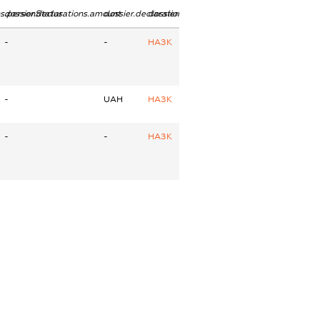
ns.personStatus
dossier.declarations.amount
dossier.declarations.currency
dossier.declarations.source
-
-
НАЗК
-
UAH
НАЗК
-
-
НАЗК