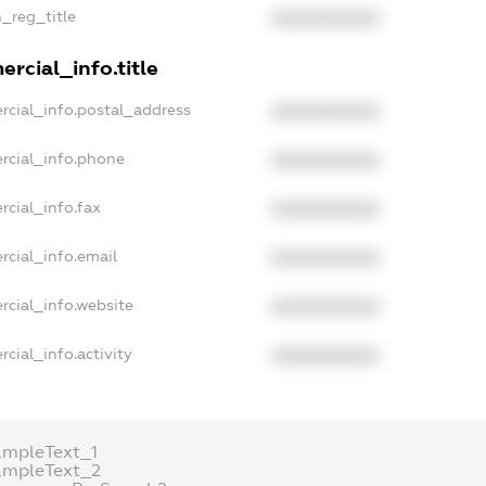
n_reg_title
XXXXXXXXXX
rcial_info.title
rcial_info.postal_address
XXXXXXXXXX
rcial_info.phone
XXXXXXXXXX
rcial_info.fax
XXXXXXXXXX
rcial_info.email
XXXXXXXXXX
rcial_info.website
XXXXXXXXXX
cial_info.activity
XXXXXXXXXX
ampleText_1
ampleText_2