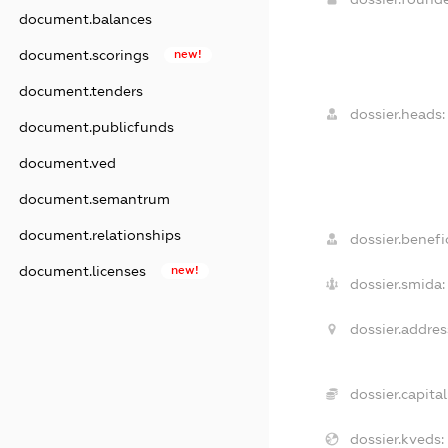
document.balances
document.scorings
new!
document.tenders
dossier.heads:
document.publicfunds
document.ved
document.semantrum
document.relationships
dossier.benefic
document.licenses
new!
dossier.smida:
dossier.addres
dossier.capital
dossier.kveds: