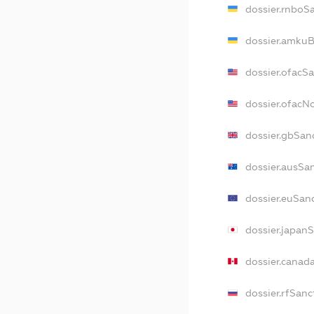
dossier.rnboS
dossier.amkuB
dossier.ofacS
dossier.ofac
dossier.gbSan
dossier.ausSa
dossier.euSan
dossier.japan
dossier.canad
dossier.rfSanc