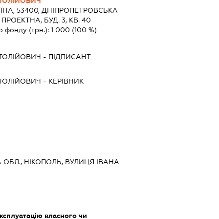
ТОЛІЙОВИЧ
ЇНА, 53400, ДНIПРОПЕТРОВСЬКА
 ПРОЕКТНА, БУД. 3, КВ. 40
о фонду (грн.):
1 000
(100 %)
ТОЛІЙОВИЧ
-
ПІДПИСАНТ
ТОЛІЙОВИЧ
-
КЕРІВНИК
 ОБЛ., НІКОПОЛЬ, ВУЛИЦЯ ІВАНА
ксплуатацію власного чи