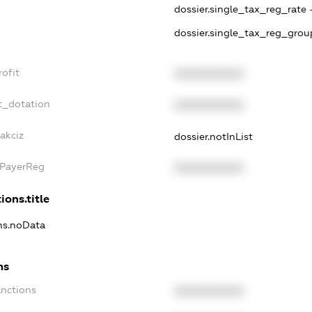
dossier.single_tax_reg_rate 
dossier.single_tax_reg_grou
ofit
XXXXXXXXXX
t_dotation
XXXXXXXXXX
akciz
dossier.notInList
xPayerReg
XXXXXXXXXX
ions.title
ons.noData
ns
anctions
XXXXXXXXXX