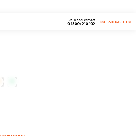
caHeader.contact
CAHEADER.GETTEST
0 (800) 210 102
0