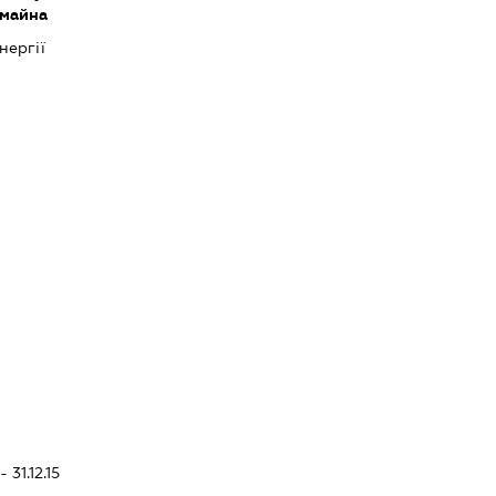
 майна
нергії
 31.12.15