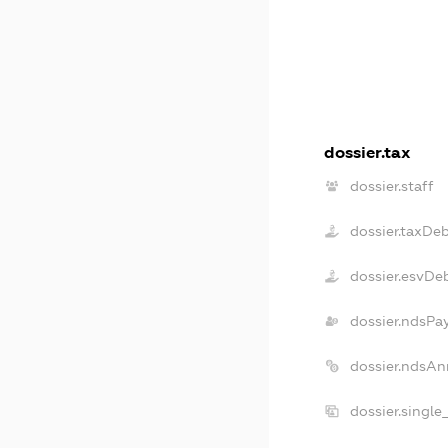
dossier.tax
dossier.staff
dossier.taxDe
dossier.esvDe
dossier.ndsPa
dossier.ndsAn
dossier.single