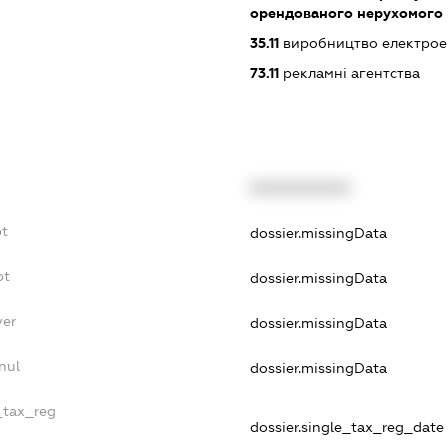
орендованого нерухомого
35.11
виробництво електрое
73.11
рекламні агентства
XXXXXXXXXX
bt
dossier.missingData
bt
dossier.missingData
yer
dossier.missingData
nul
dossier.missingData
_tax_reg
dossier.single_tax_reg_date -