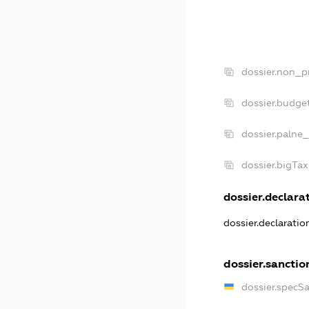
dossier.non_pr
dossier.budge
dossier.palne_
dossier.bigTa
dossier.declarat
dossier.declarati
dossier.sanctio
dossier.specS