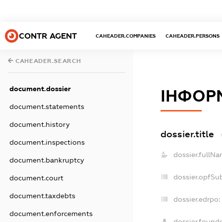
CONTR AGENT
CAHEADER.COMPANIES
CAHEADER.PERSONS
CAHEADER.SEARCH
document.dossier
ІНФОР
document.statements
document.history
dossier.title
document.inspections
dossier.fullNa
document.bankruptcy
dossier.opfSu
document.court
document.taxdebts
dossier.edrpo:
document.enforcements
dossier.found