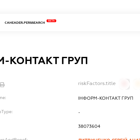
BETA
CAHEADER.PERSSEARCH
М-КОНТАКТ ГРУП
riskFactors.title
0
0
me:
ІНФОРМ-КОНТАКТ ГРУП
bType:
-
38073604
ersAndBenef: