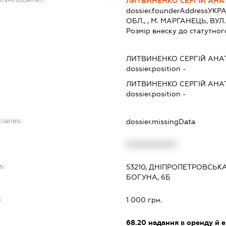
ЛИТВИНЕНКО СЕРГІЙ АНА
dossier.founderAddress
УКРА
ОБЛ., , М. МАРГАНЕЦЬ, ВУЛ.
Розмір внеску до статутног
ЛИТВИНЕНКО СЕРГІЙ АНА
dossier.position -
ЛИТВИНЕНКО СЕРГІЙ АНА
dossier.position -
iaries:
dossier.missingData
XXXXXXXXXX
s:
53210, ДНІПРОПЕТРОВСЬКА
БОГУНА, 6Б
:
1 000 грн.
68.20
надання в оренду й е