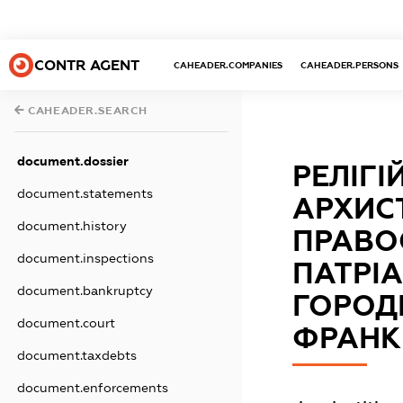
CONTR AGENT
CAHEADER.COMPANIES
CAHEADER.PERSONS
CAHEADER.SEARCH
document.dossier
РЕЛІГІ
document.statements
АРХИСТ
document.history
ПРАВО
document.inspections
ПАТРІА
document.bankruptcy
ГОРОД
document.court
ФРАНК
document.taxdebts
document.enforcements