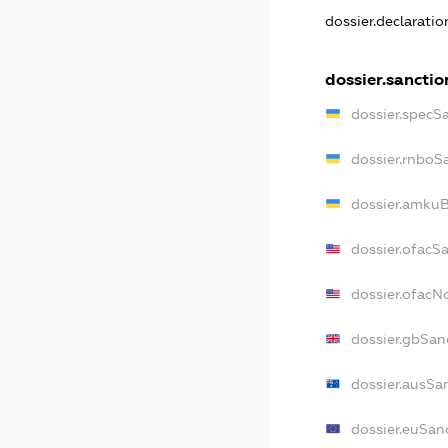
dossier.declarati
dossier.sanctio
dossier.specS
dossier.rnboS
dossier.amkuB
dossier.ofacS
dossier.ofac
dossier.gbSan
dossier.ausSa
dossier.euSan