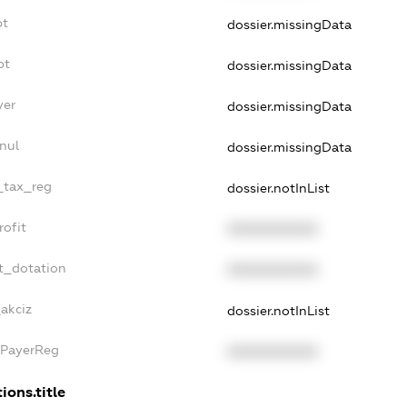
bt
dossier.missingData
bt
dossier.missingData
yer
dossier.missingData
nul
dossier.missingData
e_tax_reg
dossier.notInList
rofit
XXXXXXXXXX
t_dotation
XXXXXXXXXX
_akciz
dossier.notInList
xPayerReg
XXXXXXXXXX
ions.title