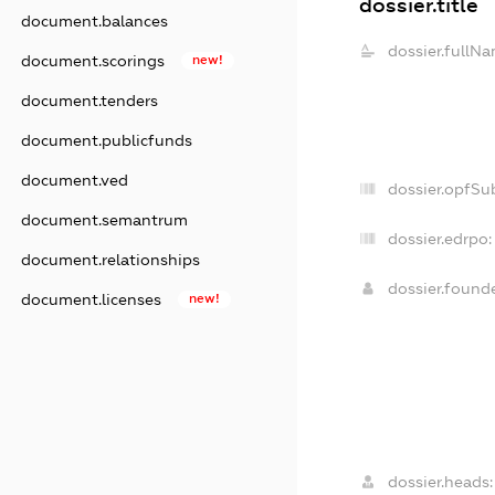
dossier.title
document.balances
dossier.fullNa
document.scorings
new!
document.tenders
document.publicfunds
document.ved
dossier.opfSu
document.semantrum
dossier.edrpo:
document.relationships
dossier.foun
document.licenses
new!
dossier.heads: