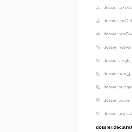
dossier.taxDe
dossier.esvDe
dossier.ndsPa
dossier.ndsAn
dossier.singl
dossier.non_p
dossier.budge
dossier.palne
dossier.bigTa
dossier.declarat