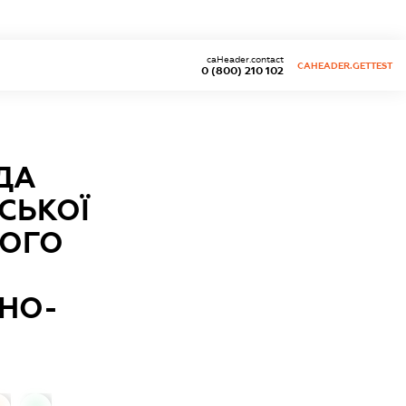
caHeader.contact
CAHEADER.GETTEST
0 (800) 210 102
ДА
СЬКОЇ
КОГО
АНО-