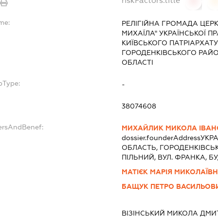
riskFactors.title
0
me:
РЕЛІГІЙНА ГРОМАДА ЦЕР
МИХАЇЛА" УКРАЇНСЬКОЇ П
КИЇВСЬКОГО ПАТРІАРХАТУ
ГОРОДЕНКІВСЬКОГО РАЙО
ОБЛАСТІ
bType:
-
38074608
dersAndBenef:
МИХАЙЛИК МИКОЛА ІВА
dossier.founderAddress
УКРА
ОБЛАСТЬ, ГОРОДЕНКIВСЬК
ПІЛЬНИЙ, ВУЛ. ФРАНКА, БУ
МАТІЄК МАРІЯ МИКОЛАЇВ
БАЩУК ПЕТРО ВАСИЛЬОВ
ВІЗІНСЬКИЙ МИКОЛА ДМ