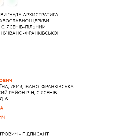
0
0
КВИ "ЧУДА АРХИСТРАТИГА
РАВОСЛАВНОЇ ЦЕРКВИ
 С. ЯСЕНІВ-ПІЛЬНИЙ
НУ ІВАНО-ФРАНКІВСЬКОЇ
НОВИЧ
ЇНА, 78143, IВАНО-ФРАНКIВСЬКА
ИЙ РАЙОН Р-Н, С.ЯСЕНІВ-
Д. 6
НА
ИЧ
ИТРОВИЧ
-
ПІДПИСАНТ