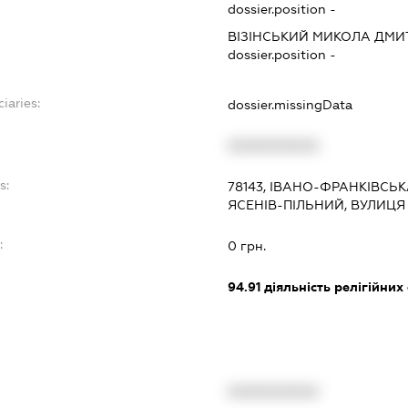
dossier.position -
ВІЗІНСЬКИЙ МИКОЛА ДМ
dossier.position -
iaries:
dossier.missingData
XXXXXXXXXX
s:
78143, ІВАНО-ФРАНКІВСЬК
ЯСЕНІВ-ПІЛЬНИЙ, ВУЛИЦЯ
:
0 грн.
94.91
діяльність релігійних
XXXXXXXXXX