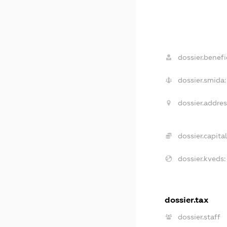
dossier.benefic
dossier.smida:
dossier.addres
dossier.capital
dossier.kveds:
dossier.tax
dossier.staff