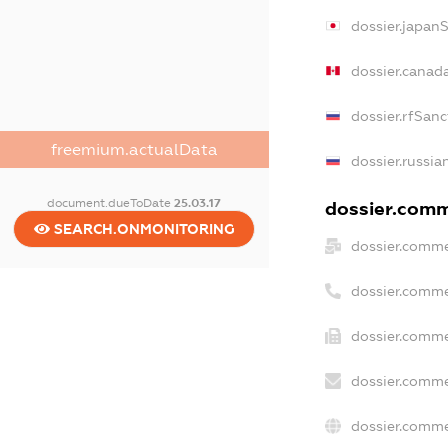
dossier.japan
dossier.canad
dossier.rfSanc
freemium.actualData
dossier.russia
document.dueToDate
25.03.17
dossier.comme
SEARCH.ONMONITORING
dossier.comme
dossier.comme
dossier.comme
dossier.comme
dossier.comme