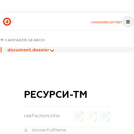
CAHEADER.GETTEST
CAHEADER.SEARCH
document.dossier
РЕСУРСИ-ТМ
riskFactors.title
0
0
0
dossier.fullName: