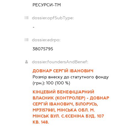
РЕСУРСИ-ТМ
dossier.opfSubType:
-
dossier.edrpo:
38075795
dossier.foundersAndBenef:
ДОВНАР СЕРГІЙ ІВАНОВИЧ
Розмір внеску до статутного фонду
(грн.):
100
(100 %)
КІНЦЕВИЙ БЕНЕФІЦІАРНИЙ
ВЛАСНИК (КОНТРОЛЕР) - ДОВНАР
СЕРГІЙ ІВАНОВИЧ, БІЛОРУСЬ,
МР3157981, МІНСЬКА ОБЛ. М.
МІНСЬК ВУЛ. С.ЄСЕНІНА БУД. 107
КВ. 148.