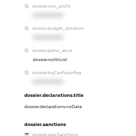
dossier.non_profit
XXXXXXXXXX
dossier.budget_dotation
XXXXXXXXXX
dossier.palne_akciz
dossier.notInList
dossier.bigTaxPayerReg
XXXXXXXXXX
dossier.declarations.title
dossier.declarations.noData
dossier.sanctions
dossier.specSanctions