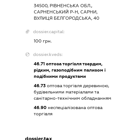
34500, РІВНЕНСЬКА ОБЛ.,
САРНЕНСЬКИЙ Р-Н, САРНИ,
ВУЛИЦЯ БЕЛГОРОДСЬКА, 40
dossier.capital:
100 грн.
dossier.kveds:
46.71
оптова торгівля твердим,
рідким, газоподібним паливом і
подібними продуктами
46.73
оптова торгівля деревиною,
будівельними матеріалами та
санітарно-технічним обладнанням
46.90
неспеціалізована оптова
торгівля
dossier.tax