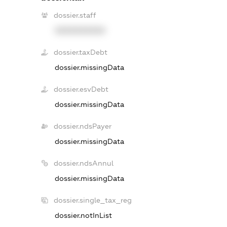
dossier.staff
XXXXXXXXXX
dossier.taxDebt
dossier.missingData
dossier.esvDebt
dossier.missingData
dossier.ndsPayer
dossier.missingData
dossier.ndsAnnul
dossier.missingData
dossier.single_tax_reg
dossier.notInList