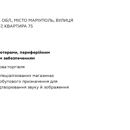
А ОБЛ., МІСТО МАРІУПОЛЬ, ВУЛИЦЯ
7, КВАРТИРА 75
'ютерами, периферійним
им забезпеченням
ова торгівля
спеціалізованих магазинах
обутового призначення для
ідтворювання звуку й зображення