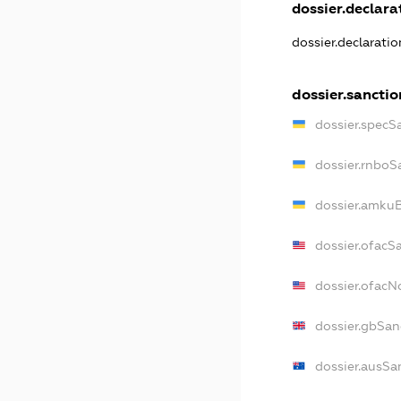
dossier.declarat
dossier.declarati
dossier.sanctio
dossier.specS
dossier.rnboS
dossier.amkuB
dossier.ofacS
dossier.ofac
dossier.gbSan
dossier.ausSa