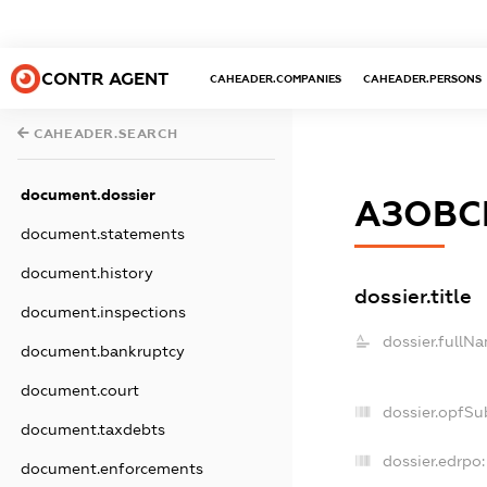
CONTR AGENT
CAHEADER.COMPANIES
CAHEADER.PERSONS
CAHEADER.SEARCH
document.dossier
АЗОВС
document.statements
document.history
dossier.title
document.inspections
dossier.fullN
document.bankruptcy
document.court
dossier.opfSu
document.taxdebts
dossier.edrpo:
document.enforcements