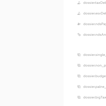
dossier.taxDe
dossier.esvDe
dossier.ndsPa
dossier.ndsA
dossier.singl
dossier.non_p
dossier.budg
dossier.palne
dossier.bigTa