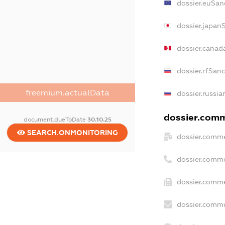
dossier.euSan
dossier.japan
dossier.canad
dossier.rfSan
freemium.actualData
dossier.russia
dossier.comme
document.dueToDate
30.10.25
SEARCH.ONMONITORING
dossier.comme
dossier.comme
dossier.comme
dossier.comme