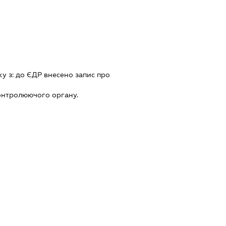
ку з:
до ЄДР внесено запис про
онтролюючого органу.