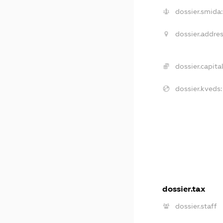
dossier.smida:
dossier.addres
dossier.capital
dossier.kveds:
dossier.tax
dossier.staff