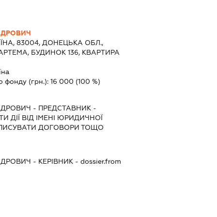
НДРОВИЧ
ЇНА, 83004, ДОНЕЦЬКА ОБЛ.,
АРТЕМА, БУДИНОК 136, КВАРТИРА
їна
о фонду (грн.):
16 000
(100 %)
НДРОВИЧ
-
ПРЕДСТАВНИК
-
И ДІЇ ВІД ІМЕНІ ЮРИДИЧНОЇ
ІДПИСУВАТИ ДОГОВОРИ ТОЩО
НДРОВИЧ
-
КЕРІВНИК
- dossier.from