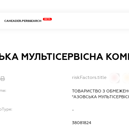
BETA
CAHEADER.PERSSEARCH
ЬКА МУЛЬТІСЕРВІСНА КОМ
riskFactors.title
0
ame:
ТОВАРИСТВО З ОБМЕЖЕН
"АЗОВСЬКА МУЛЬТІСЕРВІС
bType:
-
38081824