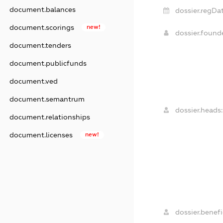
document.balances
dossier.regDat
document.scorings
new!
dossier.foun
document.tenders
document.publicfunds
document.ved
document.semantrum
dossier.heads:
document.relationships
document.licenses
new!
dossier.benefi