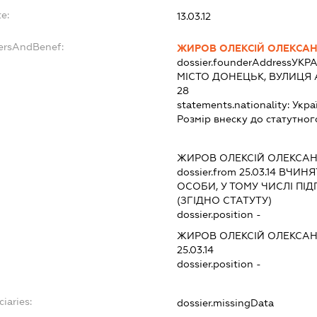
e:
13.03.12
dersAndBenef:
ЖИРОВ ОЛЕКСІЙ ОЛЕКСА
dossier.founderAddress
УКРА
МІСТО ДОНЕЦЬК, ВУЛИЦЯ 
28
statements.nationality:
Укра
Розмір внеску до статутног
ЖИРОВ ОЛЕКСІЙ ОЛЕКСА
dossier.from 25.03.14
ВЧИНЯТ
ОСОБИ, У ТОМУ ЧИСЛІ П
(ЗГІДНО СТАТУТУ)
dossier.position -
ЖИРОВ ОЛЕКСІЙ ОЛЕКСА
25.03.14
dossier.position -
ciaries:
dossier.missingData