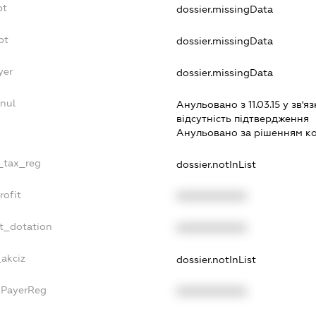
bt
dossier.missingData
bt
dossier.missingData
yer
dossier.missingData
nnul
Анульовано з 11.03.15 у зв'яз
вiдсутнiсть пiдтвердження
Анульовано за рiшенням к
e_tax_reg
dossier.notInList
rofit
XXXXXXXXXX
et_dotation
XXXXXXXXXX
_akciz
dossier.notInList
xPayerReg
XXXXXXXXXX