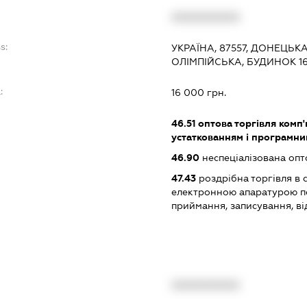
XXXXXXXXXX
s:
УКРАЇНА, 87557, ДОНЕЦЬК
ОЛІМПІЙСЬКА, БУДИНОК 16
:
16 000 грн.
46.51
оптова торгівля комп
устаткованням і програмн
46.90
неспеціалізована опт
47.43
роздрібна торгівля в 
електронною апаратурою п
приймання, записування, в
XXXXXXXXXX