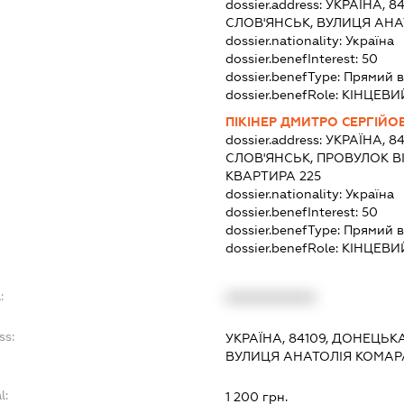
dossier.address:
УКРАЇНА, 8
СЛОВ'ЯНСЬК, ВУЛИЦЯ АНА
dossier.nationality:
Україна
dossier.benefInterest:
50
dossier.benefType:
Прямий в
dossier.benefRole:
КІНЦЕВИ
ПІКІНЕР ДМИТРО СЕРГІЙО
dossier.address:
УКРАЇНА, 8
СЛОВ'ЯНСЬК, ПРОВУЛОК В
КВАРТИРА 225
dossier.nationality:
Україна
dossier.benefInterest:
50
dossier.benefType:
Прямий в
dossier.benefRole:
КІНЦЕВИ
:
XXXXXXXXXX
ss:
УКРАЇНА, 84109, ДОНЕЦЬКА
ВУЛИЦЯ АНАТОЛІЯ КОМАР
l:
1 200 грн.