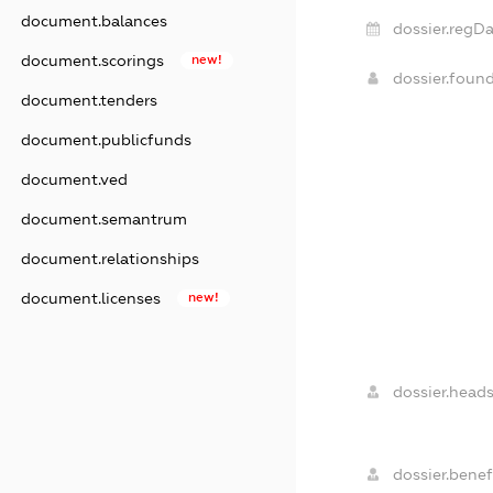
document.balances
dossier.regDa
document.scorings
new!
dossier.foun
document.tenders
document.publicfunds
document.ved
document.semantrum
document.relationships
document.licenses
new!
dossier.heads
dossier.benefi