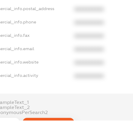
ercial_info.postal_address
XXXXXXXXXX
ercial_info.phone
XXXXXXXXXX
ercial_info.fax
XXXXXXXXXX
ercial_info.email
XXXXXXXXXX
ercial_info.website
XXXXXXXXXX
rcial_info.activity
XXXXXXXXXX
ampleText_1
xampleText_2
nonymousPerSearch2
DETAILS
FREEMIUM.REGISTER