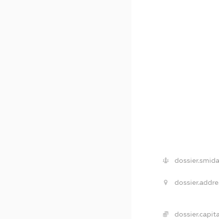
dossier.smida
dossier.addre
dossier.capita