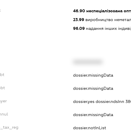
:
46.90
неспеціалізована опт
23.99
виробництво неметалев
96.09
надання інших індивіду
XXXXXXXXXX
ebt
dossier.missingData
ebt
dossier.missingData
ayer
dossier.yes
dossier.ndsInn 
nnul
dossier.missingData
e_tax_reg
dossier.notInList