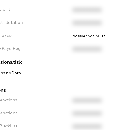
rofit
XXXXXXXXXX
et_dotation
XXXXXXXXXX
_akciz
dossier.notInList
axPayerReg
XXXXXXXXXX
tions.title
ions.noData
ons
Sanctions
XXXXXXXXXX
Sanctions
XXXXXXXXXX
BlackList
XXXXXXXXXX