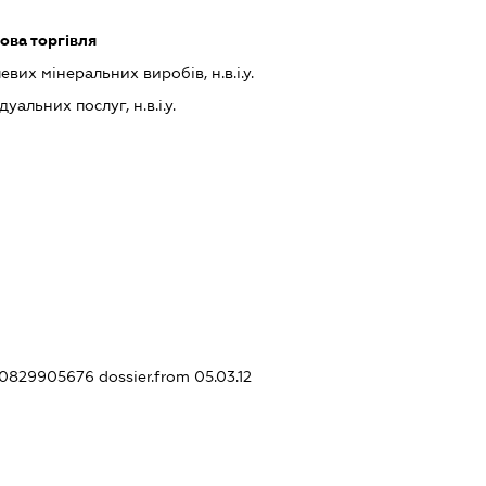
ова торгівля
их мінеральних виробів, н.в.і.у.
альних послуг, н.в.і.у.
380829905676
dossier.from 05.03.12