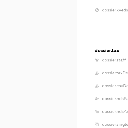
dossier.kveds
dossier.tax
dossier.staff
dossier.taxD
dossier.esvD
dossier.ndsP
dossier.ndsA
dossier.singl