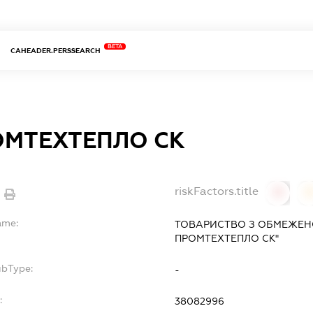
BETA
CAHEADER.PERSSEARCH
ОМТЕХТЕПЛО СК
riskFactors.title
0
ame:
ТОВАРИСТВО З ОБМЕЖЕН
ПРОМТЕХТЕПЛО СК"
ubType:
-
:
38082996