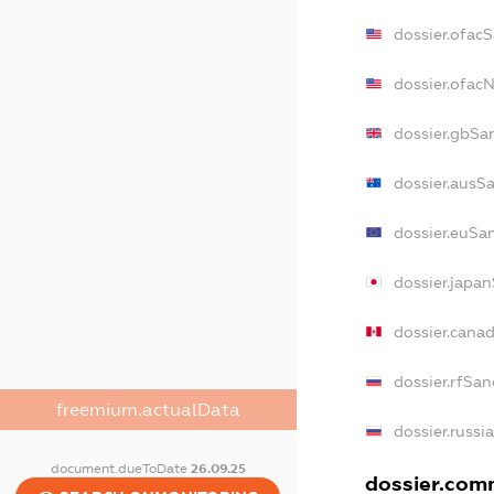
dossier.ofac
dossier.ofac
dossier.gbSa
dossier.ausS
dossier.euSa
dossier.japa
dossier.cana
dossier.rfSan
freemium.actualData
dossier.russi
document.dueToDate
26.09.25
dossier.comm