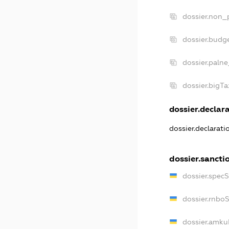
dossier.non_p
dossier.budg
dossier.palne
dossier.bigT
dossier.declara
dossier.declarat
dossier.sancti
dossier.spec
dossier.rnbo
dossier.amku