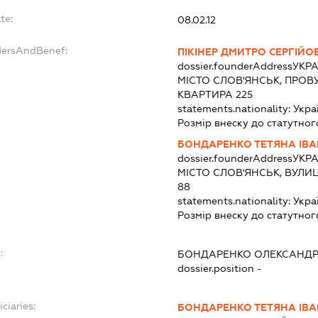
te:
08.02.12
dersAndBenef:
ПІКІНЕР ДМИТРО СЕРГІЙО
dossier.founderAddress
УКРА
МІСТО СЛОВ'ЯНСЬК, ПРОВ
КВАРТИРА 225
statements.nationality:
Укра
Розмір внеску до статутног
БОНДАРЕНКО ТЕТЯНА ІВА
dossier.founderAddress
УКРА
МІСТО СЛОВ'ЯНСЬК, ВУЛИ
88
statements.nationality:
Укра
Розмір внеску до статутног
:
БОНДАРЕНКО ОЛЕКСАНД
dossier.position -
ciaries:
БОНДАРЕНКО ТЕТЯНА ІВА