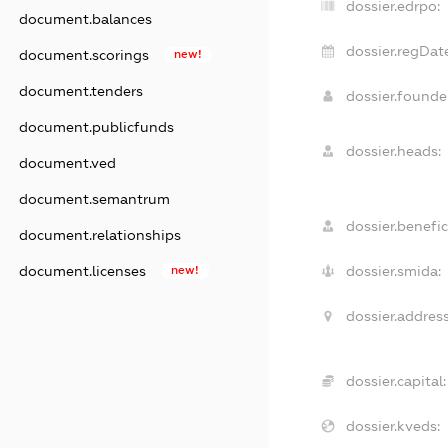
dossier.edrpo:
document.balances
dossier.regDate
document.scorings
new!
document.tenders
dossier.found
document.publicfunds
dossier.heads:
document.ved
document.semantrum
dossier.benefic
document.relationships
dossier.smida:
document.licenses
new!
dossier.address
dossier.capital:
dossier.kveds: