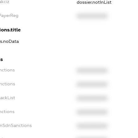
akciz
dossier.notInList
xPayerReg
XXXXXXXXXX
ons.title
ns.noData
ns
nctions
XXXXXXXXXX
nctions
XXXXXXXXXX
ackList
XXXXXXXXXX
nctions
XXXXXXXXXX
onSdnSanctions
XXXXXXXXXX