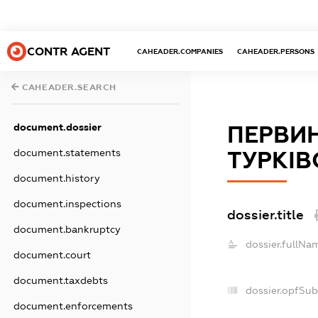
CONTR AGENT
CAHEADER.COMPANIES
CAHEADER.PERSONS
CAHEADER.SEARCH
document.dossier
ПЕРВИН
document.statements
ТУРКІВ
document.history
document.inspections
dossier.title
document.bankruptcy
dossier.fullNa
document.court
document.taxdebts
dossier.opfSub
document.enforcements