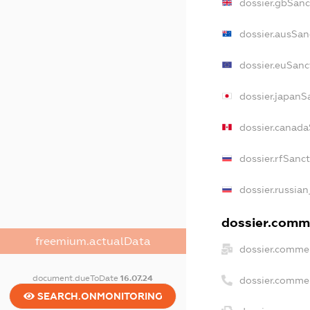
dossier.gbSanc
dossier.ausSan
dossier.euSanc
dossier.japanS
dossier.canada
dossier.rfSanc
dossier.russian
dossier.comme
freemium.actualData
dossier.commer
document.dueToDate
16.07.24
dossier.comme
SEARCH.ONMONITORING