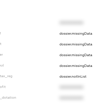
XXXXXXXXXX
t
dossier.missingData
t
dossier.missingData
er
dossier.missingData
nul
dossier.missingData
_tax_reg
dossier.notInList
ofit
XXXXXXXXXX
t_dotation
XXXXXXXXXX