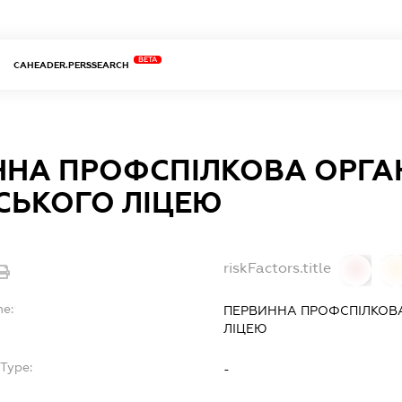
BETA
CAHEADER.PERSSEARCH
НА ПРОФСПІЛКОВА ОРГАН
СЬКОГО ЛІЦЕЮ
riskFactors.title
0
0
me:
ПЕРВИННА ПРОФСПІЛКОВА
ЛІЦЕЮ
Type:
-