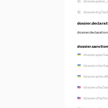
dossier.palne_
dossier.bigTa
dossier.declarati
dossier.declaratio
dossier.sanctio
dossier.specSa
dossier.rnboSa
dossier.amkuBl
dossier.ofacSa
dossier.ofacN