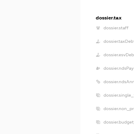
dossier.tax
dossier.staff
dossier.taxDeb
dossier.esvDeb
dossier.ndsPay
dossier.ndsAn
dossier.single
dossier.non_pr
dossier.budge