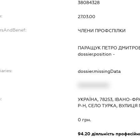
38084328
:
27.03.00
ersAndBenef:
ЧЛЕНИ ПРОФСПІЛКИ
ПАРАЩУК ПЕТРО ДМИТРО
dossier.position -
iaries:
dossier.missingData
XXXXXXXXXX
:
УКРАЇНА, 78253, ІВАНО-
Р-Н, СЕЛО ТУРКА, ВУЛИЦЯ
0 грн.
94.20
діяльність професійн