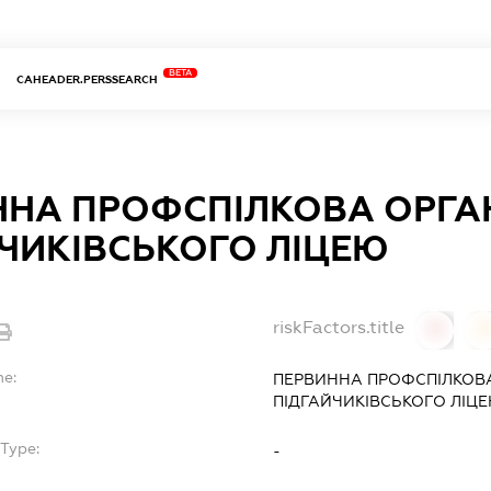
BETA
CAHEADER.PERSSEARCH
НА ПРОФСПІЛКОВА ОРГАН
ЧИКІВСЬКОГО ЛІЦЕЮ
riskFactors.title
0
0
me:
ПЕРВИННА ПРОФСПІЛКОВА
ПІДГАЙЧИКІВСЬКОГО ЛІЦ
Type:
-