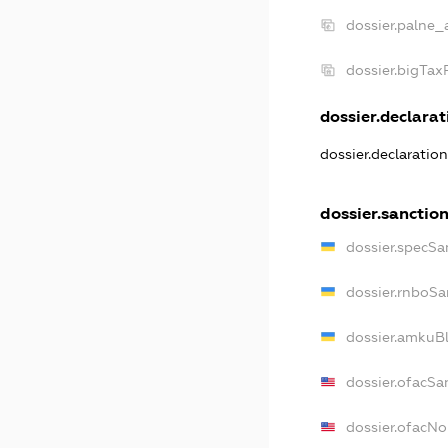
dossier.palne_
dossier.bigTa
dossier.declarati
dossier.declaratio
dossier.sanctio
dossier.specSa
dossier.rnboSa
dossier.amkuBl
dossier.ofacSa
dossier.ofacN