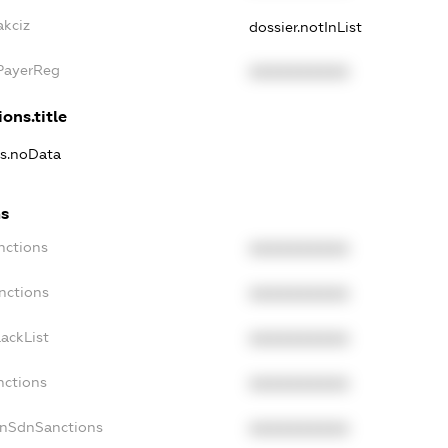
akciz
dossier.notInList
xPayerReg
XXXXXXXXXX
ons.title
ns.noData
ns
nctions
XXXXXXXXXX
nctions
XXXXXXXXXX
ackList
XXXXXXXXXX
nctions
XXXXXXXXXX
onSdnSanctions
XXXXXXXXXX