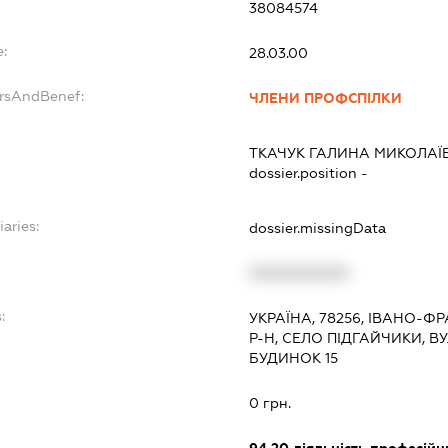
38084574
e:
28.03.00
ersAndBenef:
ЧЛЕНИ ПРОФСПІЛКИ
ТКАЧУК ГАЛИНА МИКОЛАЇ
dossier.position -
iaries:
dossier.missingData
XXXXXXXXXX
:
УКРАЇНА, 78256, ІВАНО-
Р-Н, СЕЛО ПІДГАЙЧИКИ, 
БУДИНОК 15
0 грн.