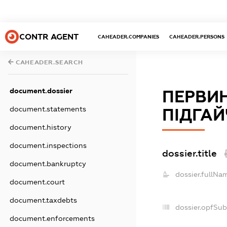
CONTR AGENT
CAHEADER.COMPANIES
CAHEADER.PERSONS
CAHEADER.SEARCH
document.dossier
ПЕРВИН
document.statements
ПІДГАЙ
document.history
document.inspections
dossier.title
document.bankruptcy
dossier.fullNa
document.court
document.taxdebts
dossier.opfSub
document.enforcements