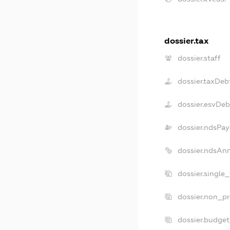
dossier.tax
dossier.staff
dossier.taxDeb
dossier.esvDeb
dossier.ndsPay
dossier.ndsAn
dossier.single
dossier.non_pr
dossier.budge