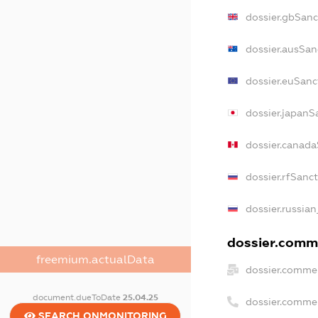
dossier.gbSanc
dossier.ausSan
dossier.euSanc
dossier.japanS
dossier.canad
dossier.rfSanc
dossier.russian
dossier.comme
freemium.actualData
dossier.commer
document.dueToDate
25.04.25
dossier.comme
SEARCH.ONMONITORING