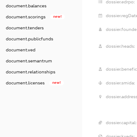
dossier.edrpo:
document.balances
dossier.regDat
document.scorings
new!
document.tenders
dossier.found
document.publicfunds
dossier.heads:
document.ved
document.semantrum
dossier.benefic
document.relationships
document.licenses
new!
dossier.smida:
dossier.address
dossier.capital:
dossier.kveds: