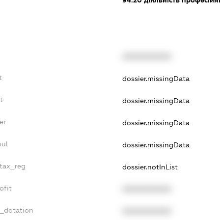
94.20
діяльність професійн
XXXXXXXXXX
t
dossier.missingData
t
dossier.missingData
er
dossier.missingData
nul
dossier.missingData
_tax_reg
dossier.notInList
ofit
XXXXXXXXXX
t_dotation
XXXXXXXXXX