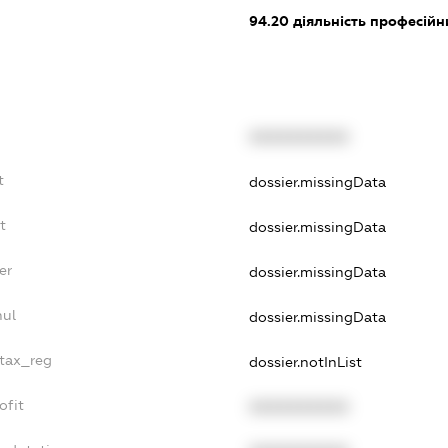
94.20
діяльність професійн
XXXXXXXXXX
t
dossier.missingData
t
dossier.missingData
er
dossier.missingData
nul
dossier.missingData
_tax_reg
dossier.notInList
ofit
XXXXXXXXXX