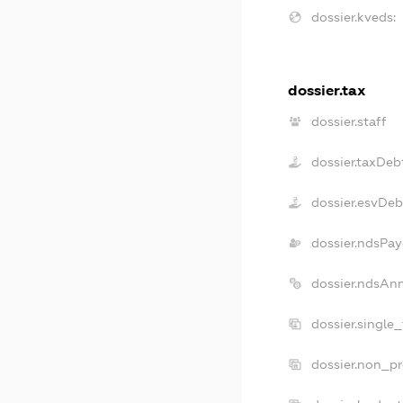
dossier.kveds:
dossier.tax
dossier.staff
dossier.taxDeb
dossier.esvDeb
dossier.ndsPay
dossier.ndsAn
dossier.single
dossier.non_pr