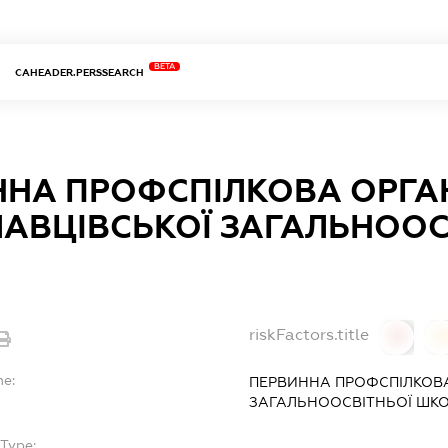
BETA
CAHEADER.PERSSEARCH
НА ПРОФСПІЛКОВА ОРГАН
АВЦІВСЬКОЇ ЗАГАЛЬНООС
riskFactors.title
0
0
me:
ПЕРВИННА ПРОФСПІЛКОВА
ЗАГАЛЬНООСВІТНЬОЇ ШК
Type:
-