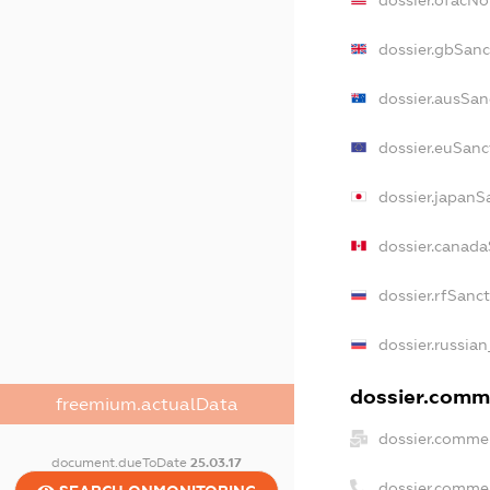
dossier.ofacN
dossier.gbSanc
dossier.ausSan
dossier.euSanc
dossier.japanS
dossier.canad
dossier.rfSanc
dossier.russian
dossier.comme
freemium.actualData
dossier.commer
document.dueToDate
25.03.17
dossier.comme