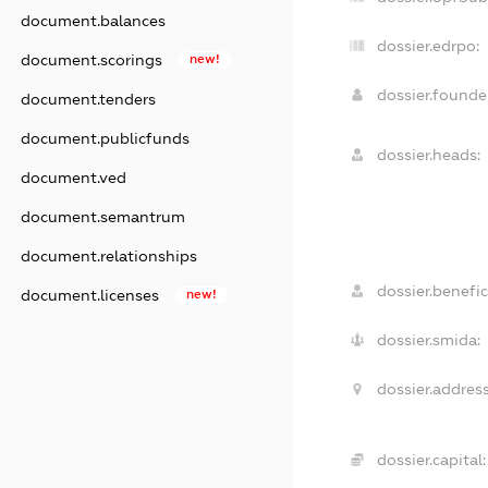
document.balances
dossier.edrpo:
document.scorings
new!
dossier.found
document.tenders
document.publicfunds
dossier.heads:
document.ved
document.semantrum
document.relationships
dossier.benefic
document.licenses
new!
dossier.smida:
dossier.address
dossier.capital: