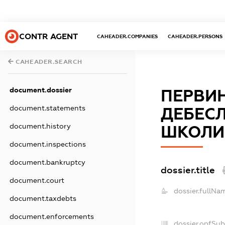
CONTR AGENT
CAHEADER.COMPANIES
CAHEADER.PERSONS
CAHEADER.SEARCH
document.dossier
ПЕРВИН
document.statements
ДЕБЕСЛ
document.history
ШКОЛИ
document.inspections
document.bankruptcy
dossier.title
document.court
dossier.fullNa
document.taxdebts
document.enforcements
dossier.opfSub