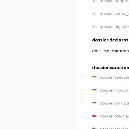
dossier.budge
dossier.palne_
dossier.bigTa
dossier.declarati
dossier.declaratio
dossier.sanctio
dossier.specSa
dossier.rnboSa
dossier.amkuBl
dossier.ofacSa