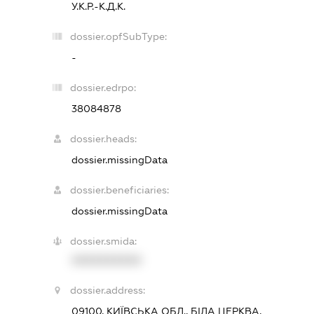
У.К.Р.-К.Д.К.
dossier.opfSubType:
-
dossier.edrpo:
38084878
dossier.heads:
dossier.missingData
dossier.beneficiaries:
dossier.missingData
dossier.smida:
XXXXXXXXXX
dossier.address:
09100, КИЇВСЬКА ОБЛ., БІЛА ЦЕРКВА,