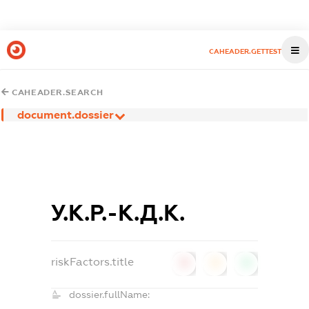
CAHEADER.GETTEST
CAHEADER.SEARCH
document.dossier
У.К.Р.-К.Д.К.
riskFactors.title
0
0
0
dossier.fullName: