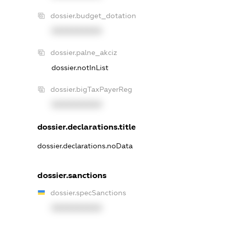
dossier.budget_dotation
XXXXXXXXXX
dossier.palne_akciz
dossier.notInList
dossier.bigTaxPayerReg
XXXXXXXXXX
dossier.declarations.title
dossier.declarations.noData
dossier.sanctions
dossier.specSanctions
XXXXXXXXXX