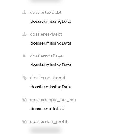
dossier.taxDebt
dossier.missingData
dossier.esvDebt
dossier.missingData
dossier.ndsPayer
dossier.missingData
dossier.ndsAnnul
dossier.missingData
dossier.single_tax_reg
dossier.notInList
dossier.non_profit
XXXXXXXXXX