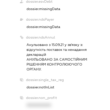
dossier.esvDebt
dossier.missingData
dossier.ndsPayer
dossier.missingData
dossier.ndsAnnul
Анульовано з 15.09.21 у зв'язку з:
вiдсутнiсть поставок та ненадання
декларацiй
АНУЛЬОВАНО ЗА САМОСТIЙНИМ
РIШЕННЯМ КОНТРОЛЮЮЧОГО
ОРГАНУ.
dossier.single_tax_reg
dossier.notInList
dossier.non_profit
XXXXXXXXXX