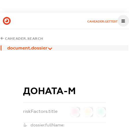
CAHEADER.GETTEST
CAHEADER.SEARCH
document.dossier
ДОНАТА-М
riskFactors.title
0
0
0
dossier.fullName: