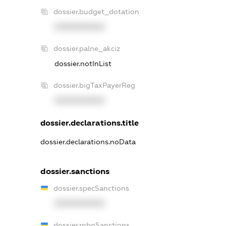
dossier.budget_dotation
XXXXXXXXXX
dossier.palne_akciz
dossier.notInList
dossier.bigTaxPayerReg
XXXXXXXXXX
dossier.declarations.title
dossier.declarations.noData
dossier.sanctions
dossier.specSanctions
XXXXXXXXXX
dossier.rnboSanctions