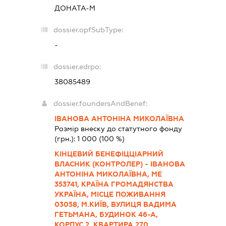
ДОНАТА-М
dossier.opfSubType:
-
dossier.edrpo:
38085489
dossier.foundersAndBenef:
ІВАНОВА АНТОНІНА МИКОЛАЇВНА
Розмір внеску до статутного фонду
(грн.):
1 000
(100 %)
КІНЦЕВИЙ БЕНЕФІЦЦІАРНИЙ
ВЛАСНИК (КОНТРОЛЕР) - ІВАНОВА
АНТОНІНА МИКОЛАЇВНА, МЕ
353741, КРАЇНА ГРОМАДЯНСТВА
УКРАЇНА, МІСЦЕ ПОЖИВАННЯ
03058, М.КИЇВ, ВУЛИЦЯ ВАДИМА
ГЕТЬМАНА, БУДИНОК 46-А,
КОРПУС 2, КВАРТИРА 270.