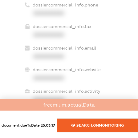
dossier.commercial_info.phone
XXXXXXXXXX
dossier.commercial_info.fax
XXXXXXXXXX
dossier.commercial_info.email
XXXXXXXXXX
dossier.commercial_info.website
XXXXXXXXXX
dossier.commercial_info.activity
XXXXXXXXXX
freemium.actualData
document.dueToDate
25.03.17
SEARCH.ONMONITORING
freemium.exampleText_1
freemium.exampleText_2
freemium.anonymousPerSearch2