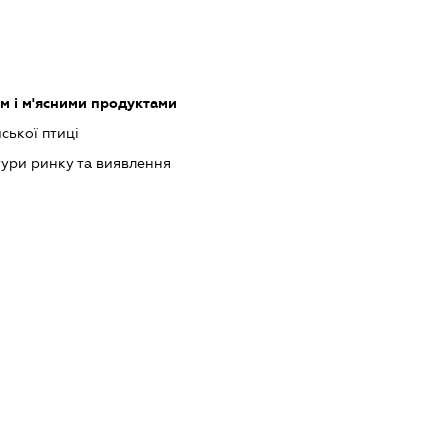
ом і м'ясними продуктами
ської птиці
ури ринку та виявлення