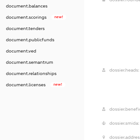
document.balances
document.scorings
new!
document.tenders
document.publicfunds
document.ved
document.semantrum
dossier.heads:
document.relationships
document.licenses
new!
dossier.benefic
dossier.smida:
dossier.addres