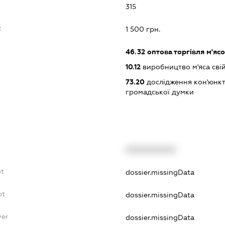
315
:
1 500 грн.
46.32
оптова торгівля м'яс
10.12
виробництво м'яса свій
73.20
дослідження кон'юнкт
громадської думки
XXXXXXXXXX
bt
dossier.missingData
bt
dossier.missingData
yer
dossier.missingData