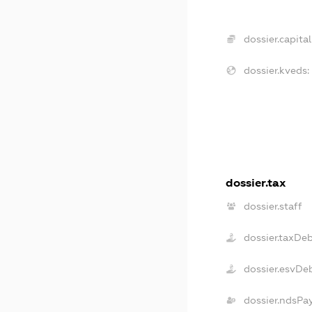
dossier.capital
dossier.kveds:
dossier.tax
dossier.staff
dossier.taxDe
dossier.esvDe
dossier.ndsPa