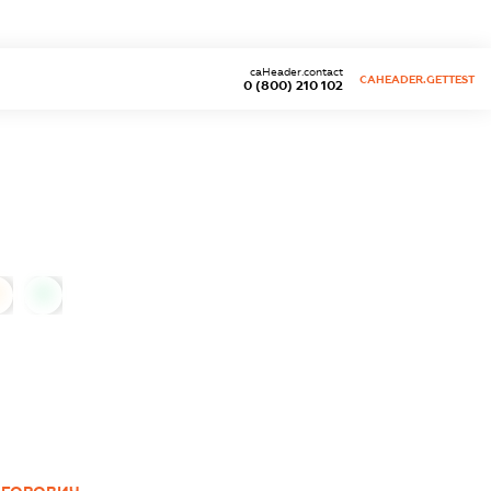
caHeader.contact
CAHEADER.GETTEST
0 (800) 210 102
0