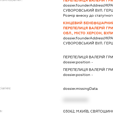
ПЕРЕПЕЛИЦЯ ВАЛЕРІЙ ГР
dossier.founderAddress
УКРА
СУВОРОВСЬКИЙ ВУЛ. ГЕРЦ
Розмір внеску до статутног
КІНЦЕВИЙ БЕНЕФІЦІАРНИ
ПЕРЕПЕЛИЦЯ ВАЛЕРІЙ ГР
ОБЛ., МІСТО ХЕРСОН, ВУЛ
dossier.founderAddress
УКРА
СУВОРОВСЬКИЙ ВУЛ. ГЕРЦ
ПЕРЕПЕЛИЦЯ ВАЛЕРІЙ ГР
dossier.position -
ПЕРЕПЕЛИЦЯ ВАЛЕРІЙ ГР
dossier.position -
iaries:
dossier.missingData
XXXXXXXXXX
s:
03062, М.КИЇВ, СВЯТОШИН