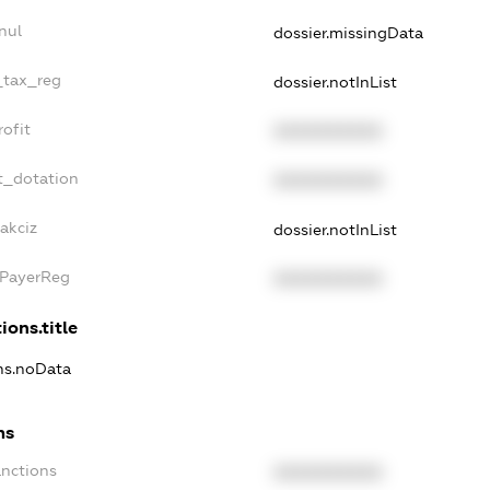
nul
dossier.missingData
_tax_reg
dossier.notInList
ofit
XXXXXXXXXX
t_dotation
XXXXXXXXXX
akciz
dossier.notInList
xPayerReg
XXXXXXXXXX
ions.title
ons.noData
ns
anctions
XXXXXXXXXX