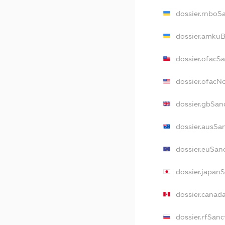
dossier.rnboS
dossier.amkuB
dossier.ofacS
dossier.ofac
dossier.gbSan
dossier.ausSa
dossier.euSan
dossier.japan
dossier.canad
dossier.rfSanc