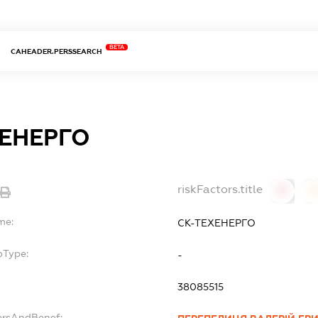
BETA
CAHEADER.PERSSEARCH
ХЕНЕРГО
riskFactors.title
0
0
me:
СК-ТЕХЕНЕРГО
bType:
-
38085515
ersAndBenef: