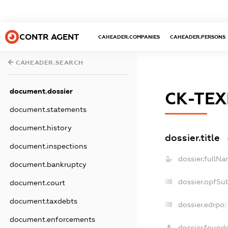
CONTR AGENT
CAHEADER.COMPANIES
CAHEADER.PERSONS
CAHEADER.SEARCH
document.dossier
СК-ТЕ
document.statements
document.history
dossier.title
document.inspections
dossier.fullNa
document.bankruptcy
dossier.opfSu
document.court
document.taxdebts
dossier.edrpo:
document.enforcements
dossier.found