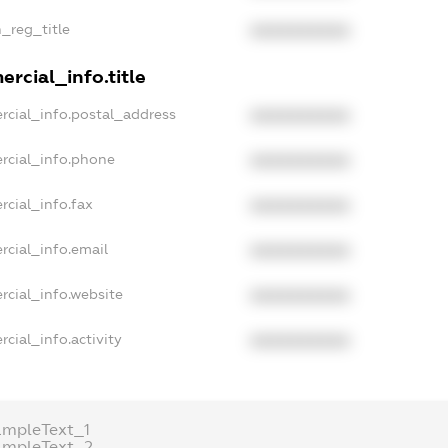
n_reg_title
XXXXXXXXXX
rcial_info.title
rcial_info.postal_address
XXXXXXXXXX
rcial_info.phone
XXXXXXXXXX
rcial_info.fax
XXXXXXXXXX
rcial_info.email
XXXXXXXXXX
rcial_info.website
XXXXXXXXXX
cial_info.activity
XXXXXXXXXX
ampleText_1
ampleText_2