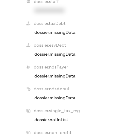
dossier.staff
XXXXXXXXXX
dossier.taxDebt
dossier.missingData
dossier.esvDebt
dossier.missingData
dossier.ndsPayer
dossier.missingData
dossier.ndsAnnul
dossier.missingData
dossier.single_tax_reg
dossier.notInList
dossier.non_profit