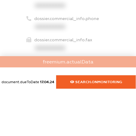
XXXXXXXXXX
dossier.commercial_info.phone
XXXXXXXXXX
dossier.commercial_info.fax
XXXXXXXXXX
dossier.commercial_info.email
freemium.actualData
XXXXXXXXXX
document.dueToDate
17.04.24
SEARCH.ONMONITORING
dossier.commercial_info.website
XXXXXXXXXX
dossier.commercial_info.activity
XXXXXXXXXX