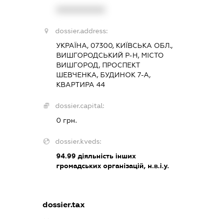
XXXXXXXXXX
dossier.address:
УКРАЇНА, 07300, КИЇВСЬКА ОБЛ.,
ВИШГОРОДСЬКИЙ Р-Н, МІСТО
ВИШГОРОД, ПРОСПЕКТ
ШЕВЧЕНКА, БУДИНОК 7-А,
КВАРТИРА 44
dossier.capital:
0 грн.
dossier.kveds:
94.99
діяльність інших
громадських організацій, н.в.і.у.
dossier.tax