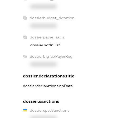
XXXXXXXXXX
dossier.budget_dotation
XXXXXXXXXX
dossier.palne_akciz
dossier.notInList
dossier.bigTaxPayerReg
XXXXXXXXXX
dossier.declarations.title
dossier.declarations.noData
dossier.sanctions
dossier.specSanctions