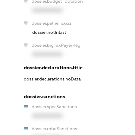
dossier.budget_dotation
XXXXXXXXXX
dossier.palne_akciz
dossier.notInList
dossier.bigTaxPayerReg
XXXXXXXXXX
dossier.declarations.title
dossier.declarations.noData
dossier.sanctions
dossier.specSanctions
XXXXXXXXXX
dossier.rnboSanctions