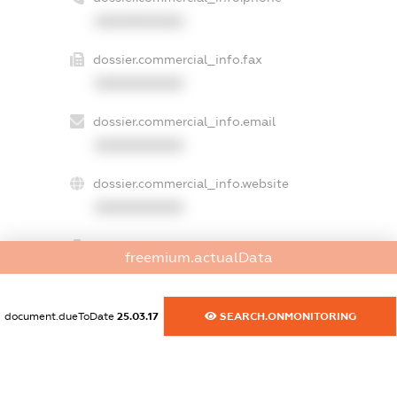
XXXXXXXXXX
dossier.commercial_info.fax
XXXXXXXXXX
dossier.commercial_info.email
XXXXXXXXXX
dossier.commercial_info.website
XXXXXXXXXX
dossier.commercial_info.activity
freemium.actualData
XXXXXXXXXX
document.dueToDate
25.03.17
SEARCH.ONMONITORING
freemium.exampleText_1
freemium.exampleText_2
freemium.anonymousPerSearch2