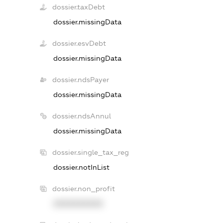
dossier.taxDebt
dossier.missingData
dossier.esvDebt
dossier.missingData
dossier.ndsPayer
dossier.missingData
dossier.ndsAnnul
dossier.missingData
dossier.single_tax_reg
dossier.notInList
dossier.non_profit
XXXXXXXXXX