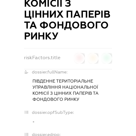
КОМІСІЇ З
ЦІННИХ ПАПЕРІВ
ТА ФОНДОВОГО
РИНКУ
riskFactors.title
0
0
0
dossier.fullName:
ПІВДЕННЕ ТЕРИТОРІАЛЬНЕ
УПРАВЛІННЯ НАЦІОНАЛЬНОЇ
КОМІСІЇ З ЦІННИХ ПАПЕРІВ ТА
ФОНДОВОГО РИНКУ
dossier.opfSubType:
-
dossier.edrpo: