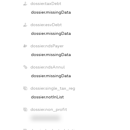
dossier.taxDebt
dossier.missingData
dossier.esvDebt
dossier.missingData
dossier.ndsPayer
dossier.missingData
dossier.ndsAnnul
dossier.missingData
dossier.single_tax_reg
dossier.notInList
dossier.non_profit
XXXXXXXXXX