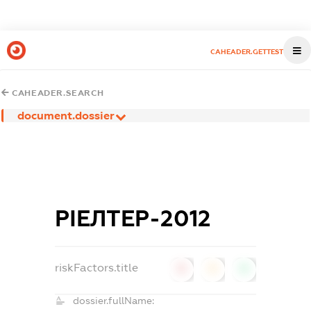
CAHEADER.GETTEST
CAHEADER.SEARCH
document.dossier
РІЕЛТЕР-2012
riskFactors.title
0
0
0
dossier.fullName: