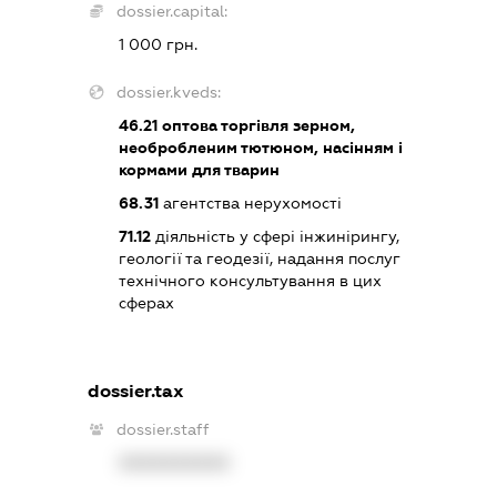
dossier.capital:
1 000 грн.
dossier.kveds:
46.21
оптова торгівля зерном,
необробленим тютюном, насінням і
кормами для тварин
68.31
агентства нерухомості
71.12
діяльність у сфері інжинірингу,
геології та геодезії, надання послуг
технічного консультування в цих
сферах
dossier.tax
dossier.staff
XXXXXXXXXX