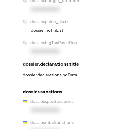
dossier.budget_dotation
XXXXXXXXXX
dossier.palne_akciz
dossier.notInList
dossier.bigTaxPayerReg
XXXXXXXXXX
dossier.declarations.title
dossier.declarations.noData
dossier.sanctions
dossier.specSanctions
XXXXXXXXXX
dossier.rnboSanctions