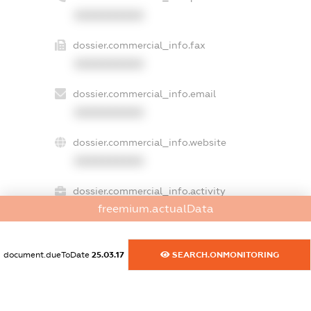
XXXXXXXXXX
dossier.commercial_info.fax
XXXXXXXXXX
dossier.commercial_info.email
XXXXXXXXXX
dossier.commercial_info.website
XXXXXXXXXX
dossier.commercial_info.activity
freemium.actualData
XXXXXXXXXX
document.dueToDate
25.03.17
SEARCH.ONMONITORING
freemium.exampleText_1
freemium.exampleText_2
freemium.anonymousPerSearch2