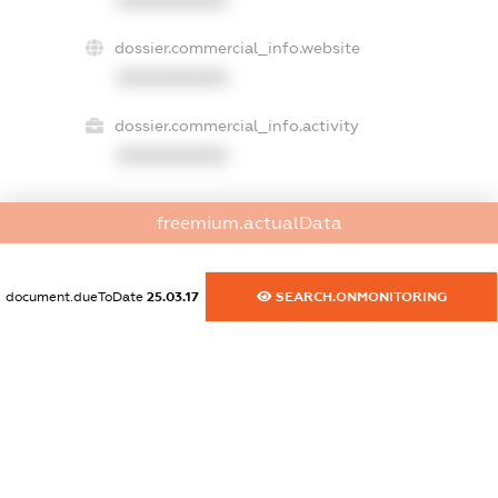
XXXXXXXXXX
dossier.commercial_info.website
XXXXXXXXXX
dossier.commercial_info.activity
XXXXXXXXXX
freemium.actualData
freemium.exampleText_1
freemium.exampleText_2
freemium.anonymousPerSearch2
document.dueToDate
25.03.17
SEARCH.ONMONITORING
FREEMIUM.DETAILS
FREEMIUM.REGISTER