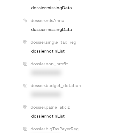
dossier.missingData
dossier.ndsAnnul
dossier.missingData
dossier.single_tax_reg
dossier.notInList
dossier.non_profit
XXXXXXXXXX
dossier.budget_dotation
XXXXXXXXXX
dossier.palne_akciz
dossier.notInList
dossier.bigTaxPayerReg