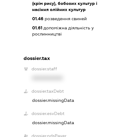
(крім рису), бобових культур і
насіння олійних культур
01.46
розведення свиней
01.61
допоміжна діяльність у
рослинництві
dossier.tax
dossier.staff
XXXXXXXXXX
dossier.taxDebt
dossier.missingData
dossier.esvDebt
dossier.missingData
dossier.ndsPayer