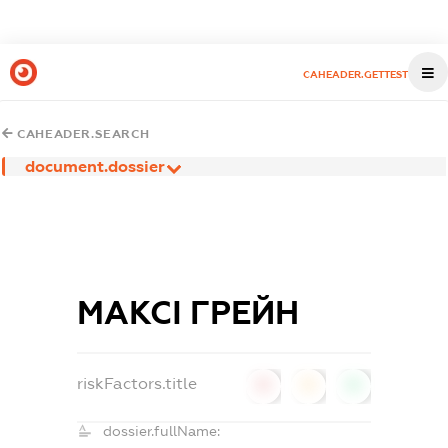
CAHEADER.GETTEST
CAHEADER.SEARCH
document.dossier
МАКСІ ГРЕЙН
riskFactors.title
0
0
0
dossier.fullName: